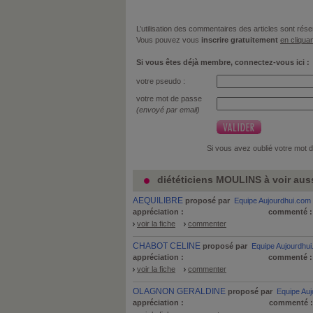
L’utilisation des commentaires des articles sont r
Vous pouvez vous
inscrire gratuitement
en cliquan
Si vous êtes déjà membre, connectez-vous ici :
votre pseudo :
votre mot de passe
(envoyé par email)
Si vous avez oublié votre mot 
diététiciens MOULINS à voir aus
AEQUILIBRE
proposé par
Equipe Aujourdhui.com
appréciation :
commenté 
voir la fiche
commenter
CHABOT CELINE
proposé par
Equipe Aujourdhu
appréciation :
commenté 
voir la fiche
commenter
OLAGNON GERALDINE
proposé par
Equipe Au
appréciation :
commenté 