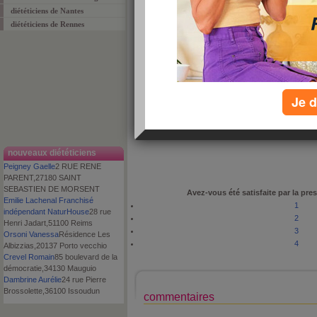
diététiciens de Nantes
diététiciens de Rennes
proposé par
Equipe Aujourdhui.com
le : 7 avril 2009
appréciation :
commenté :
0 fois
adresse
14, rue Jean Jacques Rousseau
Je d
code postal
03000
ville
MOULINS
téléphone
04 70 34 24 39‎
nouveaux diététiciens
Peigney Gaelle
2 RUE RENE
PARENT,27180 SAINT
SEBASTIEN DE MORSENT
Avez-vous été satisfaite par la pres
Emilie Lachenal Franchisé
1
indépendant NaturHouse
28 rue
2
Henri Jadart,51100 Reims
3
Orsoni Vanessa
Résidence Les
4
Albizzias,20137 Porto vecchio
Crevel Romain
85 boulevard de la
démocratie,34130 Mauguio
Dambrine Aurélie
24 rue Pierre
Brossolette,36100 Issoudun
commentaires