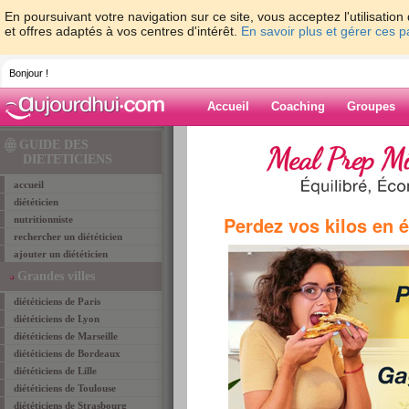
En poursuivant votre navigation sur ce site, vous acceptez l'utilisati
et offres adaptés à vos centres d'intérêt.
En savoir plus et gérer ces 
Bonjour !
Accueil
Coaching
Groupes
Accueil
>
diététiciens
>
dieteticiens Allier 03
>
GUIDE DES
DIETETICIENS
accueil
Diététiciens MOULINS
diététicien
CUSSOL CECILE
Perdez vos kilos en 
nutritionniste
rechercher un diététicien
ajouter un diététicien
Grandes villes
diététiciens de Paris
diététiciens de Lyon
diététiciens de Marseille
diététiciens de Bordeaux
diététiciens de Lille
diététiciens de Toulouse
diététiciens de Strasbourg