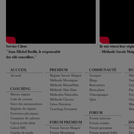
Service Client
ils ont réussi leur rég
"Jean-Michel Berille, le responsable
- Méthode Savoir Maig
des télé-conseillers."
ACCUEIL
PREMIUM
COMMUNAUTÉ
RU
Accueil
Régime Savoir Maigrir
Groupes
Min
Méthode Montignac
Blogs
Nut
Méthode MentalSlim
Rencontres
Cui
COACHING
Méthode Slim Data
Bons plans
Psy
Menus régime
Méthodes Naturelles
Témoignages
For
Liste de courses
Méthode Chrono-
Quiz
Gro
Suivi des mensurations
Géno-Nutrition
Ma
Réglette de régime
Coaching Grossesse
Bea
FORUM
Exercices physiques
Compteur de calories
Forum minceur
FORUM PREMIUM
DO
Calcul poids idéal
Forum cuisine
Calcul IMC
Forum Savoir Maigrir
Forum grossesse
Dos
Courbe de poids
Forum Montignac
Forum maman bébé
Dos