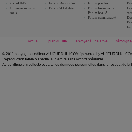
Calcul IMG
Forum MentalSlim
Forum psycho
Dos
Grossesse mois par
Forum SLIM data
Forum forme santé
Dos
mois
Forum beauté
san
Forum communauté
Dos
Dos
Dos
accueil
plan du site
envoyer à une amie
témoigna
© 2011 copyright et éditeur AUJOURDHUI.COM / powered by AUJOURDHUI.CO
Reproduction totale ou partielle interdite sans accord préalable.
Aujourdhui.com collecte et traite les données personnelles dans le respect de la 