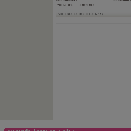
voir la fiche
commenter
voir toutes les maternités NIORT