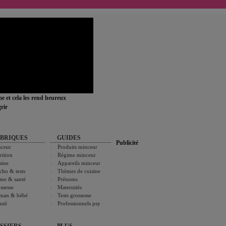
ime et cela les rend heureux
rir
BRIQUES
GUIDES
Publicité
ceur
Produits minceur
rition
Régime minceur
sine
Appareils minceur
cho & tests
Thèmes de cuisine
me & santé
Prénoms
ssesse
Maternités
man & bébé
Tests grossesse
uté
Professionnels psy