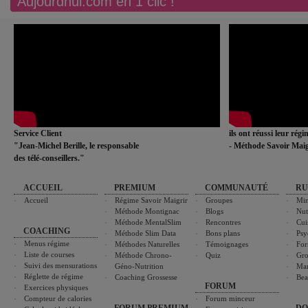
Aujourdhui.com en 1 clic !
Service Client
ils ont réussi leur rég
"Jean-Michel Berille, le responsable
- Méthode Savoir Maig
des télé-conseillers."
ACCUEIL
PREMIUM
COMMUNAUTÉ
RU
Accueil
Régime Savoir Maigrir
Groupes
Min
Méthode Montignac
Blogs
Nut
Méthode MentalSlim
Rencontres
Cui
COACHING
Méthode Slim Data
Bons plans
Psy
Menus régime
Méthodes Naturelles
Témoignages
For
Liste de courses
Méthode Chrono-
Quiz
Gro
Suivi des mensurations
Géno-Nutrition
Ma
Réglette de régime
Coaching Grossesse
Bea
FORUM
Exercices physiques
Compteur de calories
Forum minceur