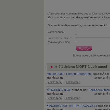
L’utilisation des commentaires des articles sont r
Vous pouvez vous
inscrire gratuitement
en cliquan
Si vous êtes déjà membre, connectez-vous ici :
votre pseudo :
votre mot de passe
(envoyé par email)
Si vous avez oublié votre mot 
diététiciens NIORT à voir aussi
Maigrir 2000 - Coralie Bernardeau
proposé par
appréciation :
commenté 
voir la fiche
commenter
SILIGHINI CHLOE
proposé par
Equipe Aujourdhu
appréciation :
commenté 
voir la fiche
commenter
MAIGRIR 2000 - Ann-Eve TAVASSOLI
proposé 
appréciation :
commenté 