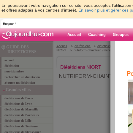
En poursuivant votre navigation sur ce site, vous acceptez l'utilisati
et offres adaptés à vos centres d'intérêt.
En savoir plus et gérer ces 
Bonjour !
Accueil
Coaching
Groupes
Accueil
>
diététiciens
>
dieteticiens Deux-Sèvre
GUIDE DES
NIORT
> nutriform-chaintrier valerie isabelle
DIETETICIENS
accueil
diététicien
Diététiciens NIORT
Pe
nutritionniste
NUTRIFORM-CHAINTRIER VA
rechercher un diététicien
ajouter un diététicien
Grandes villes
diététiciens de Paris
diététiciens de Lyon
diététiciens de Marseille
diététiciens de Bordeaux
diététiciens de Lille
diététiciens de Toulouse
diététiciens de Strasbourg