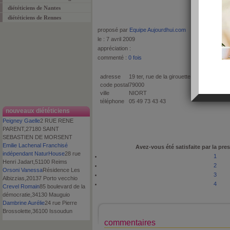
diététiciens de Nantes
diététiciens de Rennes
proposé par
Equipe Aujourdhui.com
le : 7 avril 2009
appréciation :
commenté :
0 fois
adresse
19 ter, rue de la girouette
code postal
79000
ville
NIORT
téléphone
05 49 73 43 43
nouveaux diététiciens
Peigney Gaelle
2 RUE RENE
PARENT,27180 SAINT
SEBASTIEN DE MORSENT
Emilie Lachenal Franchisé
Avez-vous été satisfaite par la pres
indépendant NaturHouse
28 rue
1
Henri Jadart,51100 Reims
2
Orsoni Vanessa
Résidence Les
3
Albizzias,20137 Porto vecchio
4
Crevel Romain
85 boulevard de la
démocratie,34130 Mauguio
Dambrine Aurélie
24 rue Pierre
Brossolette,36100 Issoudun
commentaires