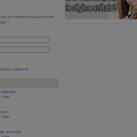
éservés aux membres d'Aujourdhui.com.
t ici
.
de passe,
cliquez ici
CBM2000
:
0 fois
i.com
:
0 fois
par
anneve36
:
0 fois