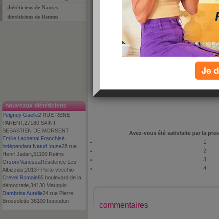
diététiciens de Nantes
diététiciens de Rennes
proposé par
ProDiet
le : 20 mars 2010
appréciation :
commenté :
0 fois
adresse
15b bd Gouvion St Cyr
Je d
code postal
75017
ville
Paris
téléphone
01 44 09 07 46
nouveaux diététiciens
Peigney Gaelle
2 RUE RENE
PARENT,27180 SAINT
SEBASTIEN DE MORSENT
Avez-vous été satisfaite par la pres
Emilie Lachenal Franchisé
1
indépendant NaturHouse
28 rue
2
Henri Jadart,51100 Reims
3
Orsoni Vanessa
Résidence Les
4
Albizzias,20137 Porto vecchio
Crevel Romain
85 boulevard de la
démocratie,34130 Mauguio
Dambrine Aurélie
24 rue Pierre
Brossolette,36100 Issoudun
commentaires