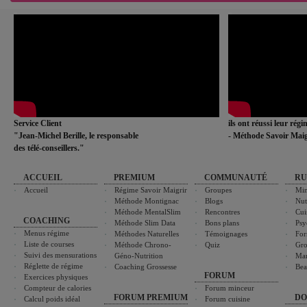
Service Client
ils ont réussi leur rég
"Jean-Michel Berille, le responsable
- Méthode Savoir Maig
des télé-conseillers."
ACCUEIL
PREMIUM
COMMUNAUTÉ
RU
Accueil
Régime Savoir Maigrir
Groupes
Min
Méthode Montignac
Blogs
Nut
Méthode MentalSlim
Rencontres
Cui
COACHING
Méthode Slim Data
Bons plans
Psy
Menus régime
Méthodes Naturelles
Témoignages
For
Liste de courses
Méthode Chrono-
Quiz
Gro
Suivi des mensurations
Géno-Nutrition
Ma
Réglette de régime
Coaching Grossesse
Bea
FORUM
Exercices physiques
Compteur de calories
Forum minceur
FORUM PREMIUM
DO
Calcul poids idéal
Forum cuisine