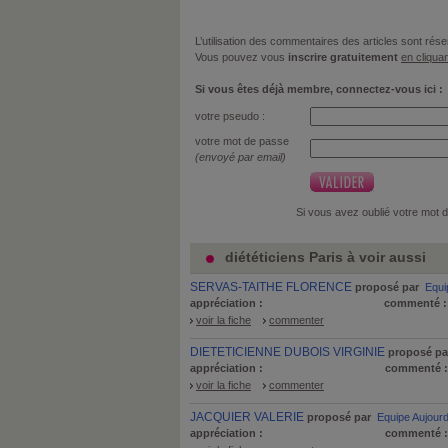
L’utilisation des commentaires des articles sont r
Vous pouvez vous
inscrire gratuitement
en cliquan
Si vous êtes déjà membre, connectez-vous ici :
votre pseudo :
votre mot de passe
(envoyé par email)
Si vous avez oublié votre mot 
diététiciens Paris à voir aussi
SERVAS-TAITHE FLORENCE
proposé par
Equi
appréciation :
commenté 
voir la fiche
commenter
DIETETICIENNE DUBOIS VIRGINIE
proposé pa
appréciation :
commenté 
voir la fiche
commenter
JACQUIER VALERIE
proposé par
Equipe Aujour
appréciation :
commenté 