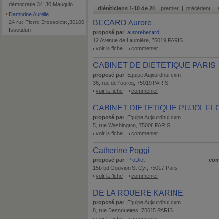
démocratie,34130 Mauguio
diététiciens 1-10 de 20
| premier | précédent |
Dambrine Aurélie
BECARD Aurore
24 rue Pierre Brossolette,36100
Issoudun
proposé par
aurorebecard
12 Avenue de Laumière, 75019 PARIS
voir la fiche
commenter
CABINET DE DIETETIQUE PARIS
proposé par
Equipe Aujourdhui.com
36, rue de l'ourcq, 75019 PARIS
voir la fiche
commenter
CABINET DIETETIQUE PUJOL F
proposé par
Equipe Aujourdhui.com
5, rue Washington, 75008 PARIS
voir la fiche
commenter
Catherine Poggi
proposé par
ProDiet
com
15b bd Gouvion St Cyr, 75017 Paris
voir la fiche
commenter
DE LA ROUERE KARINE
proposé par
Equipe Aujourdhui.com
8, rue Desnouettes, 75015 PARIS
voir la fiche
commenter