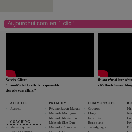
Aujourdhui.com en 1 clic !
Service Client
ils ont réussi leur rég
"Jean-Michel Berille, le responsable
- Méthode Savoir Maig
des télé-conseillers."
ACCUEIL
PREMIUM
COMMUNAUTÉ
RU
Accueil
Régime Savoir Maigrir
Groupes
Min
Méthode Montignac
Blogs
Nut
Méthode MentalSlim
Rencontres
Cui
COACHING
Méthode Slim Data
Bons plans
Psy
Menus régime
Méthodes Naturelles
Témoignages
For
Liste de courses