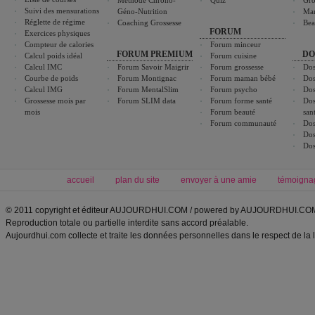
Méthode Chrono-
Quiz
Gro
Suivi des mensurations
Géno-Nutrition
Ma
Réglette de régime
Coaching Grossesse
Bea
FORUM
Exercices physiques
Compteur de calories
Forum minceur
FORUM PREMIUM
DO
Calcul poids idéal
Forum cuisine
Calcul IMC
Forum Savoir Maigrir
Forum grossesse
Dos
Courbe de poids
Forum Montignac
Forum maman bébé
Dos
Calcul IMG
Forum MentalSlim
Forum psycho
Dos
Grossesse mois par
Forum SLIM data
Forum forme santé
Dos
mois
Forum beauté
san
Forum communauté
Dos
Dos
Dos
accueil
plan du site
envoyer à une amie
témoigna
© 2011 copyright et éditeur AUJOURDHUI.COM / powered by AUJOURDHUI.CO
Reproduction totale ou partielle interdite sans accord préalable.
Aujourdhui.com collecte et traite les données personnelles dans le respect de la 