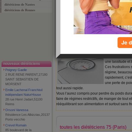
diététiciens de Nantes
Vous ne trouvez pas ?
ajout
diététiciens de Rennes
Pour maigrir durablement 
restrictifs.
Lorsqu’on fait un
Je d
on supprime bea
vite. En se priva
rapidement mais 
une lassitude et 
nouveaux diététiciens
Ces frustrations 
Peigney Gaelle
régime, beaucou
2 RUE RENE PARENT,27180
rapidement, c’est
SAINT SEBASTIEN DE
une perte de poi
MORSENT
tout aussi rapide.
Emilie Lachenal Franchisé
Vous l’aurez compris pour perdre du poids dura
indépendant NaturHouse
faire de régimes restrictifs, de manger de tout et
28 rue Henri Jadart,51100
rééquilibrant son alimentation et surtout sans fru
Reims
Orsoni Vanessa
Résidence Les Albizzias,20137
Porto vecchio
Crevel Romain
toutes les diététiciens 75 (Paris)
85 boulevard de la