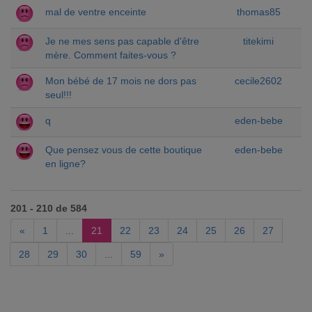
mal de ventre enceinte
thomas85
Je ne mes sens pas capable d'être
titekimi
mère. Comment faites-vous ?
Mon bébé de 17 mois ne dors pas
cecile2602
seul!!!
q
eden-bebe
Que pensez vous de cette boutique
eden-bebe
en ligne?
201 - 210 de 584
«
1
...
21
22
23
24
25
26
27
28
29
30
...
59
»