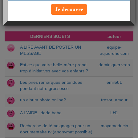
Créer une nouvelle discussion
Je decouvre
Chercher un sujet particulier :
DERNIERS SUJETS
auteur
A LIRE AVANT DE POSTER UN
equipe-
MESSAGE
aujourdhuicom
Est ce que votre belle-mère prend
dominiquerivron
trop d’initiatives avec vos enfants ?
Les pires remarques entendues
emile81
pendant notre grossesse
un album photo online?
tresor_amour
A L'AIDE...dodo bebe
LH1
Recherche de témoignages pour un
mayameducin
documentaire tv (anonymat possible)