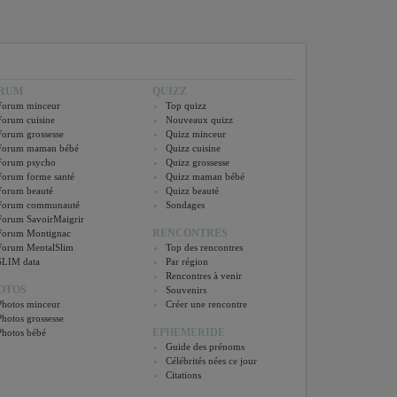
RUM
QUIZZ
Forum minceur
Top quizz
Forum cuisine
Nouveaux quizz
Forum grossesse
Quizz minceur
Forum maman bébé
Quizz cuisine
Forum psycho
Quizz grossesse
Forum forme santé
Quizz maman bébé
Forum beauté
Quizz beauté
Forum communauté
Sondages
Forum SavoirMaigrir
RENCONTRES
Forum Montignac
Forum MentalSlim
Top des rencontres
SLIM data
Par région
Rencontres à venir
OTOS
Souvenirs
Photos minceur
Créer une rencontre
Photos grossesse
EPHEMERIDE
Photos bébé
Guide des prénoms
Célébrités nées ce jour
Citations