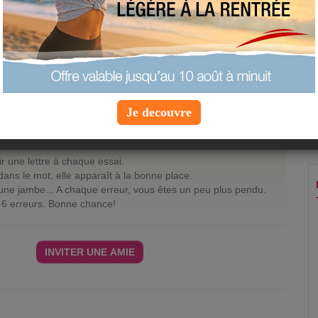
uez sur la lettre que vous voulez proposer
C
D
E
F
G
H
I
J
K
L
M
P
Q
R
S
T
U
V
W
X
Y
Z
Je decouvre
r une lettre à chaque essai.
e dans le mot, elle apparaît à la bonne place.
 une jambe... A chaque erreur, vous êtes un peu plus pendu.
 6 erreurs. Bonne chance!
INVITER UNE AMIE