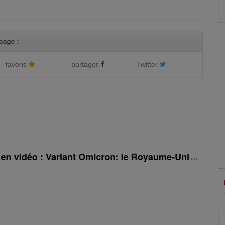
page :
favoris
partager
Twitter
é en vidéo : Variant Omicron: le Royaume-Uni rehauss