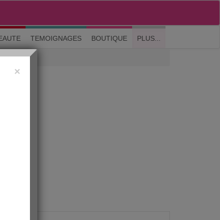
M'inscrire
|
Me connecter
|
? Visite guidée
EAUTE
TEMOIGNAGES
BOUTIQUE
PLUS...
×