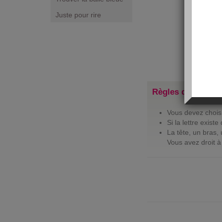
Cliq
Juste pour rire
A
B
N
O
Règles du jeu :
Vous devez choisi
Si la lettre exist
La tête, un bras,
Vous avez droit à