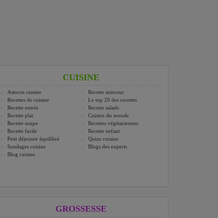
CUISINE
Astuces cuisine
Recette minceur
Recettes de cuisine
Le top 20 des recettes
Recette entrée
Recette salade
Recette plat
Cuisine du monde
Recette soupe
Recettes végétariennes
Recette facile
Recette enfant
Petit déjeuner équilibré
Quizz cuisine
Sondages cuisine
Blogs des experts
Blog cuisine
GROSSESSE