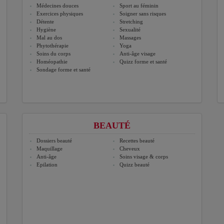
Médecines douces
Sport au féminin
Exercices physiques
Soigner sans risques
Détente
Stretching
Hygiène
Sexualité
Mal au dos
Massages
Phytothérapie
Yoga
Soins du corps
Anti-âge visage
Homéopathie
Quizz forme et santé
Sondage forme et santé
BEAUTÉ
Dossiers beauté
Recettes beauté
Maquillage
Cheveux
Anti-âge
Soins visage & corps
Epilation
Quizz beauté