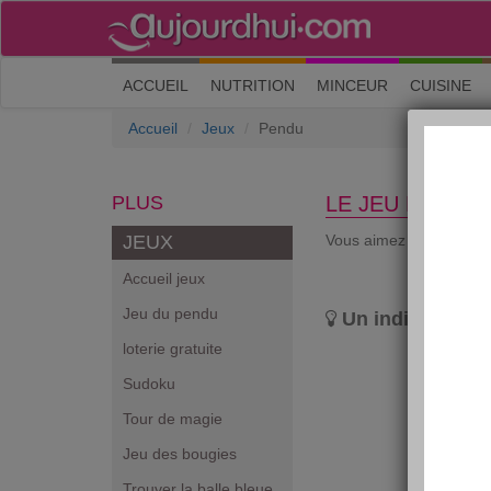
(current)
ACCUEIL
NUTRITION
MINCEUR
CUISINE
Accueil
Jeux
Pendu
PLUS
LE JEU DU PE
JEUX
Vous aimez le suspens e
Accueil jeux
Jeu du pendu
Un indice: le th
loterie gratuite
Sudoku
Tour de magie
Jeu des bougies
Trouver la balle bleue