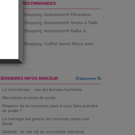
PRODUITS RECOMMANDES
Aujourdhui Shopping. Actinutrition® Elimination
Aujourdhui Shopping. Actinutrition® Ventre & Taille
Aujourdhui Shopping. Actinutrition® Galbe &
Courbe
Aujourdhui Shopping. ​Coffret Savoir Mincir avec
Jean
DERNIERES INFOS MINCEUR
S'abonner
Le microbiotes : vive les bonnes bactéries
Microbiote et perte de poids
Respirer de la nourriture peut-il vous faire prendre
du poids ?
Le mariage fait grossir les hommes selon une
étude
Obésité : le rôle clé du microbiote intestinal