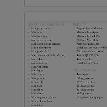
RESERVE AUX MEMBRES
PREMIUM
Mon programme
Régime Savoir Maigrir
Mes repas
Méthode Montignac
Mes exercices
Méthode MentalSlim
Ma courbe de poids
Méthode Slim Data
Mon compteur de calories
Méthodes Naturelles
Mes mensurations
Coaching Minceur Personna
Mon poids idéal
Entrainement du cerveau
Ma consommation de calories
Test de QI
,
QE
,
QX
Ma règlette
Test de métier
Ma messagerie
Coaching Grossesse
Mes rencontres
TEMOIGNAGES
Ma région
Mes favoris
Témoigner
Mes groupes
0-15kg perdus
Mon profil
15-25kg perdus
Mon blog
25-35kg perdus
Mes amies
35-45kg perdus
Mes photos
+65kg perdus
Mon régime en photos
Nouveaux témoignages
Mon guide cadeau
Mon badge