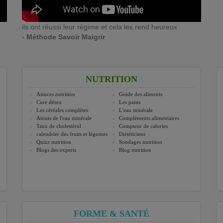
ils ont réussi leur régime et cela les rend heureux
- Méthode Savoir Maigrir
NUTRITION
Astuces nutrition
Guide des aliments
Cure détox
Les pains
Les céréales complètes
L'eau minérale
Atouts de l'eau minérale
Compléments alimentaires
Taux de cholestérol
Compteur de calories
calendrier des fruits et légumes
Diététiciens
Quizz nutrition
Sondages nutrition
Blogs des experts
Blog nutrition
FORME & SANTÉ