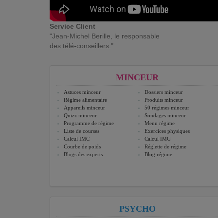
Service Client
"Jean-Michel Berille, le responsable
des télé-conseillers."
MINCEUR
Astuces minceur
Dossiers minceur
Régime alimentaire
Produits minceur
Appareils minceur
50 régimes minceur
Quizz minceur
Sondages minceur
Programme de régime
Menu régime
Liste de courses
Exercices physiques
Calcul IMC
Calcul IMG
Courbe de poids
Réglette de régime
Blogs des experts
Blog régime
PSYCHO