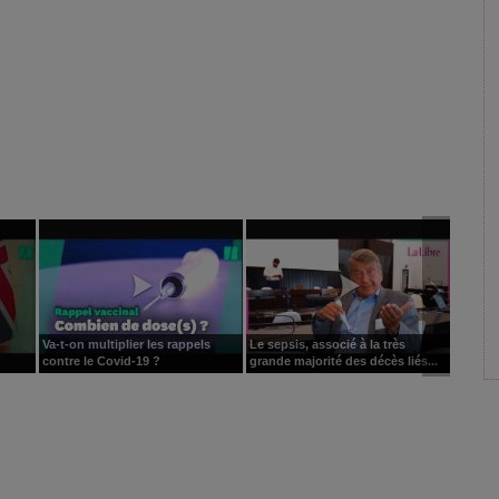
Va-t-on multiplier les rappels
Le sepsis, associé à la très
contre le Covid-19 ?
grande majorité des décès liés...