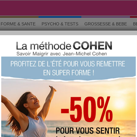
FORME & SANTE
PSYCHO & TESTS
GROSSESSE & BEBE
B
NDU
t les sensations fortes ? Le jeu du pendu est fait pour vous !
ème de ce pendu est "
L'Univers
".
_
_
_
_
_