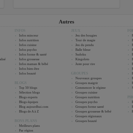
Autres
INFOS
JEUX
FO
Infos minceur
Jeu des bougies
Infos nutrition
Tour de magie
Infos cuisine
Jeu du pendu
Infos psycho
Balle bleue
Infos forme & santé
Sudoku
lisé
Infos grossesse
Kingoloto
Infos maman & bébé
Juste pour rire
Infos bien-être
GROUPES
Infos beauté
Nouveaux groupes
BLOGS
Groupes maigrir
Top 50 blogs
Commencer le régime
Sélection blogs
Groupes cuisine
PH
Blogs experts
Groupes nutrition
Blogs équipes
Groupes psycho
Blog aujourdhui.com
Groupes forme santé
Blogs de A à Z
Groupes grossesse & bébé
Groupes régionaux
BONS PLANS
Groupes beauté
Meilleurs plans
Par région