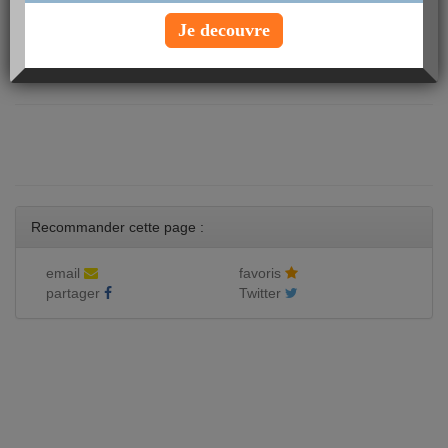
INVITER UNE AMIE
Je decouvre
Recommander cette page :
email
favoris
partager
Twitter