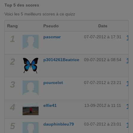
Top 5 des scores
Voici les 5 meilleurs scores à ce quizz
Rang
Pseudo
Date
S
1
1
pascmar
07-07-2012 à 17:31
2
1
p3014261Beatrice
09-07-2012 à 08:54
3
1
pourcelot
07-07-2012 à 23:21
4
1
elfie41
13-09-2012 à 11:11
5
1
dauphinbleu79
03-07-2012 à 23:01