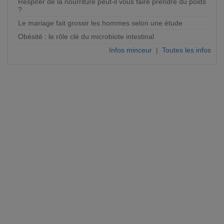
Respirer de la nourriture peut-il vous faire prendre du poids
?
Le mariage fait grossir les hommes selon une étude
Obésité : le rôle clé du microbiote intestinal
Infos minceur
|
Toutes les infos