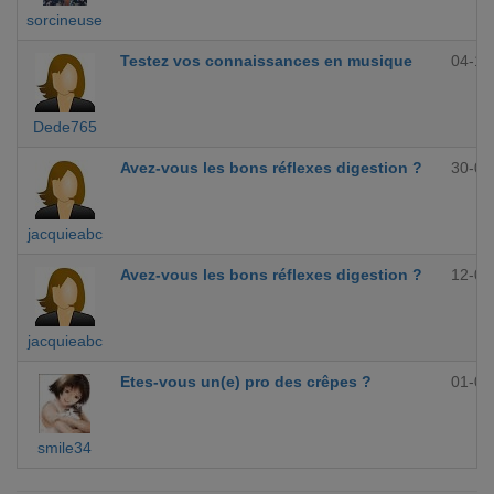
sorcineuse
Testez vos connaissances en musique
04-10
Dede765
Avez-vous les bons réflexes digestion ?
30-09
jacquieabc
Avez-vous les bons réflexes digestion ?
12-09
jacquieabc
Etes-vous un(e) pro des crêpes ?
01-09
smile34