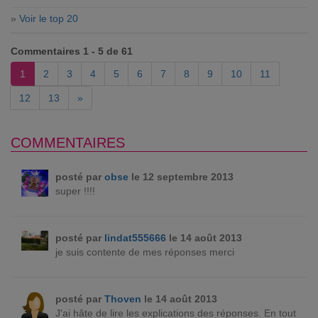
»
Voir le top 20
Commentaires 1 - 5 de 61
1
2
3
4
5
6
7
8
9
10
11
12
13
»
COMMENTAIRES
posté par
obse
le 12 septembre 2013
super !!!!
posté par
lindat555666
le 14 août 2013
je suis contente de mes réponses merci
posté par
Thoven
le 14 août 2013
J'ai hâte de lire les explications des réponses. En tout