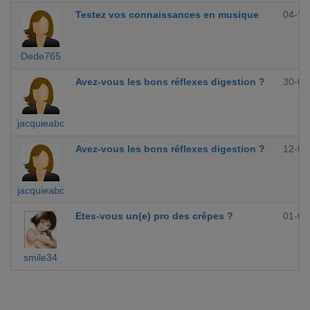
Testez vos connaissances en musique
04-10
Dede765
Avez-vous les bons réflexes digestion ?
30-09
jacquieabc
Avez-vous les bons réflexes digestion ?
12-09
jacquieabc
Etes-vous un(e) pro des crêpes ?
01-09
smile34