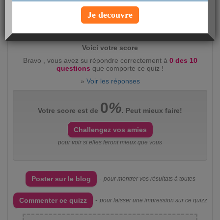
Je decouvre
Evaluez ce quizz :
intéressant
(14)
peu
intéressant
(8)
Voici votre score
Bravo , vous avez su répondre correctement à
0 des 10
questions
que comporte ce quiz !
»
Voir les réponses
0
%
Votre score est de
. Peut mieux faire!
Challengez vos amies
pour voir si elles feront mieux que vous
-
Poster sur le blog
pour montrer vos résultats à toutes
-
Commenter ce quizz
pour laisser une impression sur ce quizz