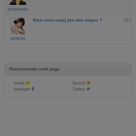
jacquieabc
Etes-vous un(e) pro des crêpes ?
01-09
smile34
Recommander cette page :
email
favoris
partager
Twitter