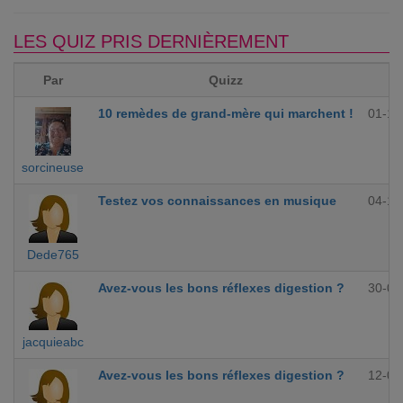
LES QUIZ PRIS DERNIÈREMENT
Par
Quizz
10 remèdes de grand-mère qui marchent !
01-12
sorcineuse
Testez vos connaissances en musique
04-10
Dede765
Avez-vous les bons réflexes digestion ?
30-09
jacquieabc
Avez-vous les bons réflexes digestion ?
12-09