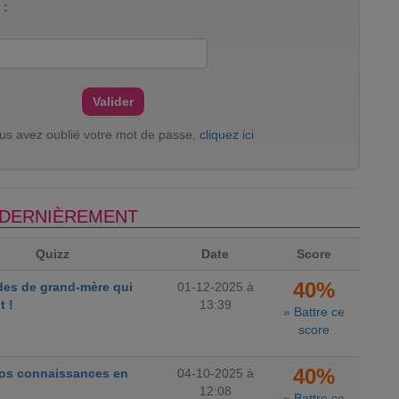
 :
ous avez oublié votre mot de passe,
cliquez ici
S DERNIÈREMENT
Quizz
Date
Score
40%
des de grand-mère qui
01-12-2025 à
t !
13:39
»
Battre ce
score
40%
vos connaissances en
04-10-2025 à
e
12:08
»
Battre ce