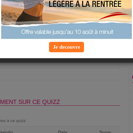
ps faut-il courir pour éliminer une part de pizza ?
e pâté de maison
s
s
Je decouvre
Question suivante »
MENT SUR CE QUIZZ
ores à ce quizz
Pseudo
Date
Score