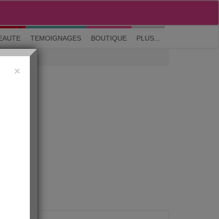
M'inscrire
|
Me connecter
|
? Visite guidée
EAUTE
TEMOIGNAGES
BOUTIQUE
PLUS...
×