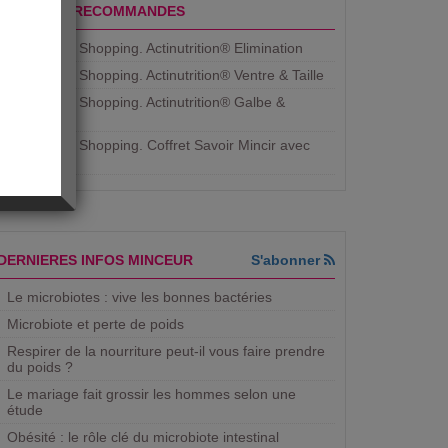
PRODUITS RECOMMANDES
Aujourdhui Shopping. Actinutrition® Elimination
Aujourdhui Shopping. Actinutrition® Ventre & Taille
Aujourdhui Shopping. Actinutrition® Galbe &
Courbe
Aujourdhui Shopping. ​Coffret Savoir Mincir avec
Jean
DERNIERES INFOS MINCEUR
S'abonner
Le microbiotes : vive les bonnes bactéries
Microbiote et perte de poids
Respirer de la nourriture peut-il vous faire prendre
du poids ?
Le mariage fait grossir les hommes selon une
étude
Obésité : le rôle clé du microbiote intestinal