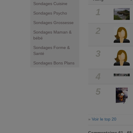
Sondages Cuisine
1
Sondages Psycho
Sondages Grossesse
2
Sondages Maman &
bébé
Sondages Forme &
3
Santé
Sondages Bons Plans
4
5
»
Voir le top 20
Commentaires 61 - 65