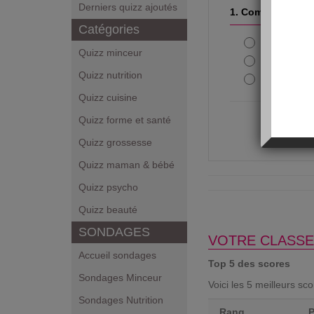
Derniers quizz ajoutés
1. Combien de tem
Catégories
Un tour d
Quizz minceur
24 minute
Quizz nutrition
10 minute
Quizz cuisine
Quizz forme et santé
Quizz grossesse
Quizz maman & bébé
Quizz psycho
Quizz beauté
SONDAGES
VOTRE CLASSE
Accueil sondages
Top 5 des scores
Sondages Minceur
Voici les 5 meilleurs sc
Sondages Nutrition
Rang