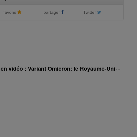
favoris
partager
Twitter
é en vidéo : Variant Omicron: le Royaume-Uni rehauss