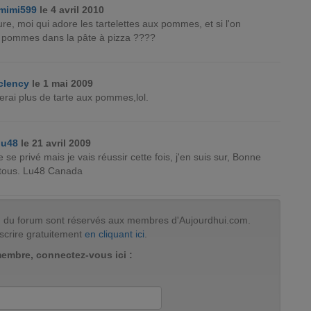
mimi599
le 4 avril 2010
dure, moi qui adore les tartelettes aux pommes, et si l'on
s pommes dans la pâte à pizza ????
clency
le 1 mai 2009
rai plus de tarte aux pommes,lol.
lu48
le 21 avril 2009
 se privé mais je vais réussir cette fois, j'en suis sur, Bonne
tous. Lu48 Canada
tion du forum sont réservés aux membres d'Aujourdhui.com.
scrire gratuitement
en cliquant ici
.
membre, connectez-vous ici :