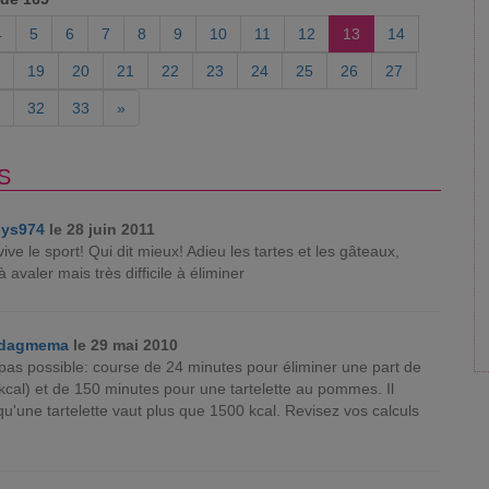
4
5
6
7
8
9
10
11
12
13
14
19
20
21
22
23
24
25
26
27
32
33
»
S
lys974
le 28 juin 2011
vive le sport! Qui dit mieux! Adieu les tartes et les gâteaux,
 à avaler mais très difficile à éliminer
dagmema
le 29 mai 2010
 pas possible: course de 24 minutes pour éliminer une part de
kcal) et de 150 minutes pour une tartelette au pommes. Il
 qu'une tartelette vaut plus que 1500 kcal. Revisez vos calculs