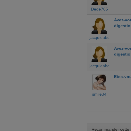
Dede765
Avez-vou
digestio
jacquieabc
Avez-vou
digestio
jacquieabc
Etes-vou
smile34
Recommander cette 