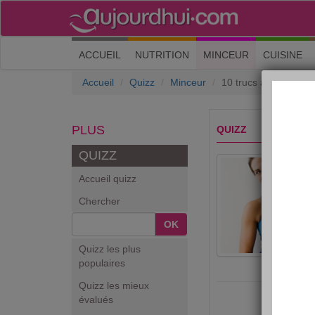
(current)
ACCUEIL
NUTRITION
MINCEUR
CUISINE
Accueil
Quizz
Minceur
10 trucs à savoir pou
PLUS
QUIZZ
QUIZZ
Accueil quizz
Chercher
OK
Quizz les plus
populaires
Quizz les mieux
évalués