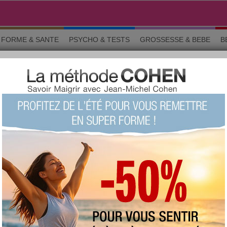
FORME & SANTE
PSYCHO & TESTS
GROSSESSE & BEBE
B
r éliminer plus vite
10 trucs à savoir pour éliminer plus
vite?
+516
Note :
Le quizz du siècle !
(fait 34649
fois)
81 %
Score moyen :
Questions 1 sur 10