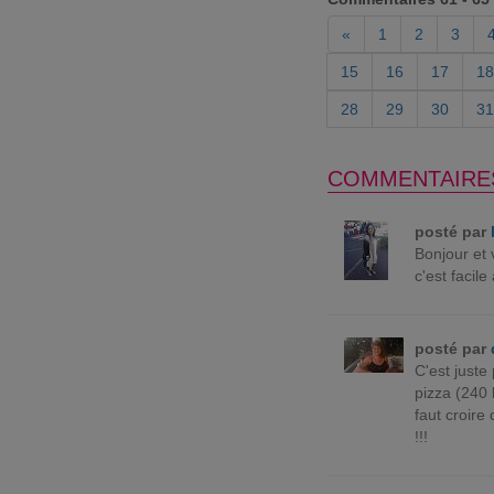
«
1
2
3
15
16
17
18
28
29
30
31
COMMENTAIRE
posté par
Bonjour et 
c'est facile
posté par
C'est juste
pizza (240 
faut croire
!!!