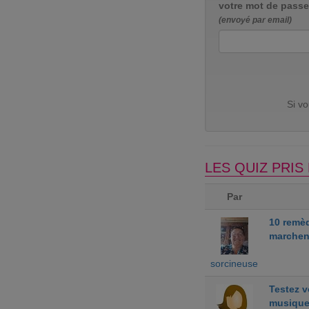
votre mot de passe
(envoyé par email)
Si v
LES QUIZ PRI
Par
10 remè
marchen
sorcineuse
Testez 
musiqu