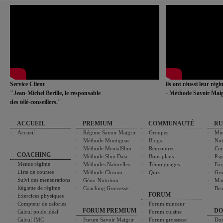
Service Client
ils ont réussi leur rég
"Jean-Michel Berille, le responsable
- Méthode Savoir Maig
des télé-conseillers."
ACCUEIL
PREMIUM
COMMUNAUTÉ
RU
Accueil
Régime Savoir Maigrir
Groupes
Min
Méthode Montignac
Blogs
Nut
Méthode MentalSlim
Rencontres
Cui
COACHING
Méthode Slim Data
Bons plans
Psy
Menus régime
Méthodes Naturelles
Témoignages
For
Liste de courses
Méthode Chrono-
Quiz
Gro
Suivi des mensurations
Géno-Nutrition
Ma
Réglette de régime
Coaching Grossesse
Bea
FORUM
Exercices physiques
Compteur de calories
Forum minceur
FORUM PREMIUM
DO
Calcul poids idéal
Forum cuisine
Calcul IMC
Forum Savoir Maigrir
Forum grossesse
Dos