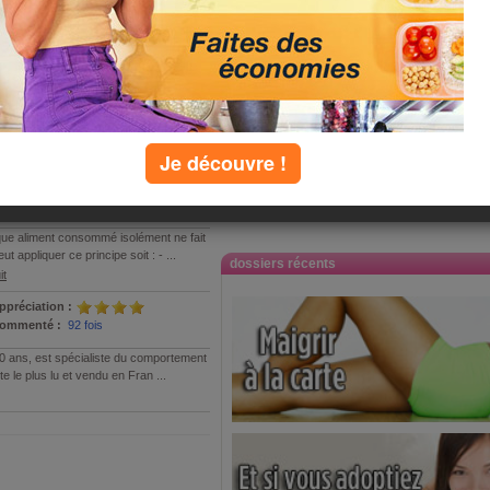
P
Q
R
S
T
U
V
W
X
Y
Z
D
Je découvre !
ppréciation :
ommenté :
4 fois
aque aliment consommé isolément ne fait
appliquer ce principe soit : - ...
dossiers récents
it
ppréciation :
ommenté :
92 fois
30 ans, est spécialiste du comportement
ste le plus lu et vendu en Fran ...