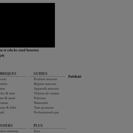
ime et cela les rend heureux
rir
BRIQUES
GUIDES
Publicité
ceur
Produits minceur
rition
Régime minceur
sine
Appareils minceur
cho & tests
Thèmes de cuisine
me & santé
Prénoms
ssesse
Maternités
man & bébé
Tests grossesse
uté
Professionnels psy
SSIERS
PLUS
siers minceur
Jeux