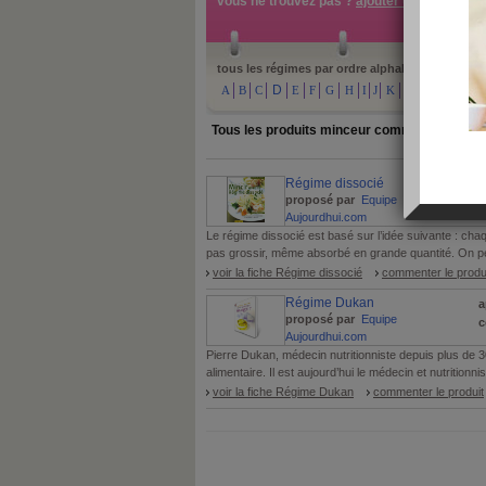
vous ne trouvez pas ?
ajouter un régime
tous les régimes par ordre alphabétique :
D
A
B
C
E
F
G
H
I
J
K
L
M
N
O
Tous les produits minceur commençant par
Régime dissocié
a
proposé par
Equipe
c
Aujourdhui.com
Le régime dissocié est basé sur l’idée suivante : ch
pas grossir, même absorbé en grande quantité. On peut 
voir la fiche Régime dissocié
commenter le produ
Régime Dukan
a
proposé par
Equipe
c
Aujourdhui.com
Pierre Dukan, médecin nutritionniste depuis plus de 
alimentaire. Il est aujourd’hui le médecin et nutritionni
voir la fiche Régime Dukan
commenter le produit