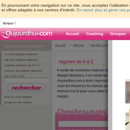
En poursuivant votre navigation sur ce site, vous acceptez l'utilisati
et offres adaptés à vos centres d'intérêt.
En savoir plus et gérer ces 
Bonjour !
Accueil
Coaching
Groupes
Accueil
>
minceur
>
top des régimes minceur
>
Top des régimes minceur
accueil régimes minceur
top des régimes minceur
régimes de A à Z
régimes minceur de A à Z
Il existe de nombreux régimes différents: Duk
trouver un régime minceur
Weight Watchers, il en existe tellement qu'il est 
par mots-clefs
Aujourdhui.com a donc regroupé tous ou presq
vous les trouverez ici classés par ordre alph
minceur est là pour vous aider à choisir le ré
maigrir.
tous les avis régimes
proposer un régime
»
re