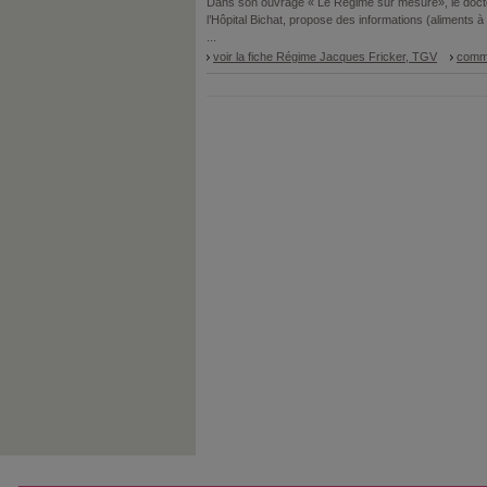
Dans son ouvrage « Le Régime sur mesure», le docteu
l’Hôpital Bichat, propose des informations (aliments à
...
voir la fiche Régime Jacques Fricker, TGV
comme