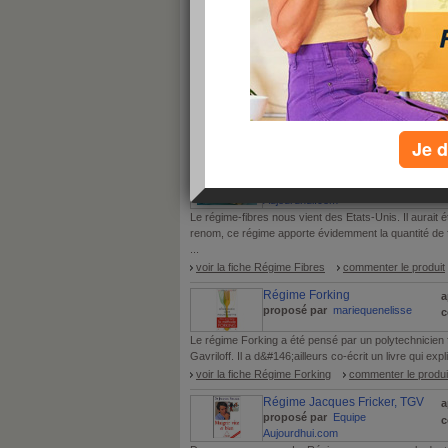
vous ne trouvez pas ?
ajouter un régime
tous les régimes par ordre alphabétique :
F
A
B
C
D
E
G
H
I
J
K
L
M
N
O
Tous les produits minceur commençant par
Je d
Régime Fibres
a
proposé par
Equipe
c
Aujourdhui.com
Le régime-fibres nous vient des Etats-Unis. Il aurait 
renom, ce régime apporte évidemment la quantité de f
...
voir la fiche Régime Fibres
commenter le produit
Régime Forking
a
proposé par
mariequenelisse
c
Le régime Forking a été pensé par un polytechnicien 
Gavriloff. Il a d&#146;ailleurs co-écrit un livre qui exp
voir la fiche Régime Forking
commenter le produi
Régime Jacques Fricker, TGV
a
proposé par
Equipe
c
Aujourdhui.com