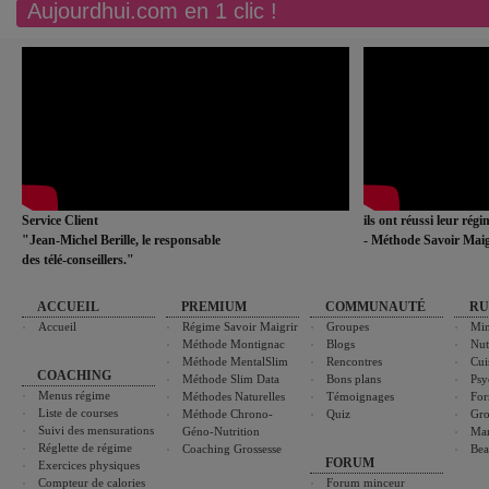
Aujourdhui.com en 1 clic !
Service Client
ils ont réussi leur rég
"Jean-Michel Berille, le responsable
- Méthode Savoir Maig
des télé-conseillers."
ACCUEIL
PREMIUM
COMMUNAUTÉ
RU
Accueil
Régime Savoir Maigrir
Groupes
Min
Méthode Montignac
Blogs
Nut
Méthode MentalSlim
Rencontres
Cui
COACHING
Méthode Slim Data
Bons plans
Psy
Menus régime
Méthodes Naturelles
Témoignages
For
Liste de courses
Méthode Chrono-
Quiz
Gro
Suivi des mensurations
Géno-Nutrition
Ma
Réglette de régime
Coaching Grossesse
Bea
FORUM
Exercices physiques
Compteur de calories
Forum minceur