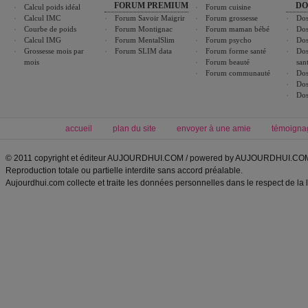
FORUM PREMIUM
DO
Calcul poids idéal
Forum cuisine
Calcul IMC
Forum Savoir Maigrir
Forum grossesse
Dos
Courbe de poids
Forum Montignac
Forum maman bébé
Dos
Calcul IMG
Forum MentalSlim
Forum psycho
Dos
Grossesse mois par
Forum SLIM data
Forum forme santé
Dos
mois
Forum beauté
san
Forum communauté
Dos
Dos
Dos
accueil
plan du site
envoyer à une amie
témoigna
© 2011 copyright et éditeur AUJOURDHUI.COM / powered by AUJOURDHUI.CO
Reproduction totale ou partielle interdite sans accord préalable.
Aujourdhui.com collecte et traite les données personnelles dans le respect de la 