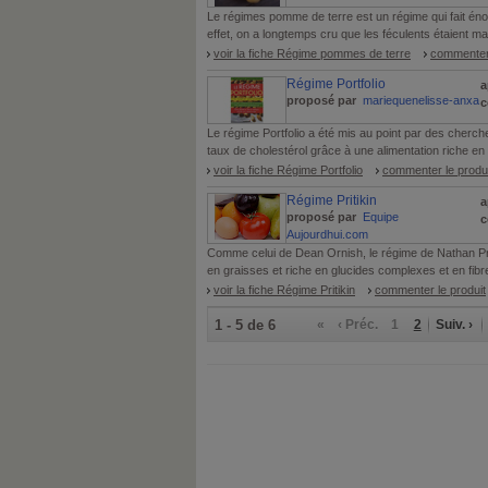
Le régimes pomme de terre est un régime qui fait éno
effet, on a longtemps cru que les féculents étaient m
voir la fiche Régime pommes de terre
commenter 
Régime Portfolio
a
proposé par
mariequenelisse-anxa
c
Le régime Portfolio a été mis au point par des cherche
taux de cholestérol grâce à une alimentation riche en 
voir la fiche Régime Portfolio
commenter le produi
Régime Pritikin
a
proposé par
Equipe
c
Aujourdhui.com
Comme celui de Dean Ornish, le régime de Nathan Pri
en graisses et riche en glucides complexes et en fibres.
voir la fiche Régime Pritikin
commenter le produit
1 - 5 de 6
«
‹ Préc.
1
2
Suiv. ›