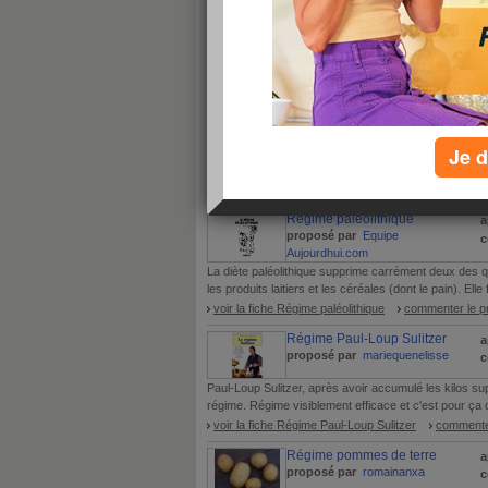
vous ne trouvez pas ?
ajouter un régime
tous les régimes par ordre alphabétique :
A
B
C
D
E
F
G
H
I
J
K
L
M
N
O
Tous les produits minceur commençant par
Je d
1 - 5 de 6
«
‹ Préc.
1
2
Suiv. ›
Régime paléolithique
a
proposé par
Equipe
c
Aujourdhui.com
La diète paléolithique supprime carrément deux des q
les produits laitiers et les céréales (dont le pain). Elle 
voir la fiche Régime paléolithique
commenter le pr
Régime Paul-Loup Sulitzer
a
proposé par
mariequenelisse
c
Paul-Loup Sulitzer, après avoir accumulé les kilos super
régime. Régime visiblement efficace et c'est pour ça q
voir la fiche Régime Paul-Loup Sulitzer
commenter
Régime pommes de terre
a
proposé par
romainanxa
c