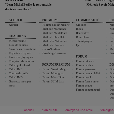
Service Client
ils ont réussi leur rég
"Jean-Michel Berille, le responsable
- Méthode Savoir Maig
des télé-conseillers."
ACCUEIL
PREMIUM
COMMUNAUTÉ
RU
Accueil
Régime Savoir Maigrir
Groupes
Min
Méthode Montignac
Blogs
Nut
Méthode MentalSlim
Rencontres
Cui
COACHING
Méthode Slim Data
Bons plans
Psy
Menus régime
Méthodes Naturelles
Témoignages
For
Liste de courses
Méthode Chrono-
Quiz
Gro
Suivi des mensurations
Géno-Nutrition
Ma
Réglette de régime
Coaching Grossesse
Bea
FORUM
Exercices physiques
Compteur de calories
Forum minceur
FORUM PREMIUM
DO
Calcul poids idéal
Forum cuisine
Calcul IMC
Forum Savoir Maigrir
Forum grossesse
Dos
Courbe de poids
Forum Montignac
Forum maman bébé
Dos
Calcul IMG
Forum MentalSlim
Forum psycho
Dos
Grossesse mois par
Forum SLIM data
Forum forme santé
Dos
mois
Forum beauté
san
Forum communauté
Dos
Dos
Dos
accueil
plan du site
envoyer à une amie
témoigna