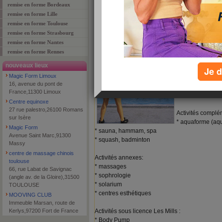
Vous ne trouvez pas ?
ajouter un 
remise en forme Bordeaux
remise en forme Lille
remise en forme Toulouse
remise en forme Strasbourg
Les activités dans le fitnes
remise en forme Nantes
activités traditio
remise en forme Rennes
* musculation
nouveaux lieux
* activités cardio
Je d
Magic Form Limoux
rameur, elliptiqu
16, avenue du pont de
* cours collectif
France,11300 Limoux
Impact Aerobic, st
Centre equinoxe
27 rue palestro,26100 Romans
Activités complé
sur Isère
* aquaforme (aq
Magic Form
* sauna, hammam, spa
Avenue Saint Marc,91300
* squash, badminton
Massy
centre de massage chinois
Activités annexes:
toulouse
* massages
66, rue Labat de Savignac
* sophrologie
(angle av. de la Gloire),31500
* solarium
TOULOUSE
* centres esthétiques
MOOVING CLUB
Immeuble Marsan, route de
Kerlys,97200 Fort de France
Activités sous licence Les Mills :
* Body Pump