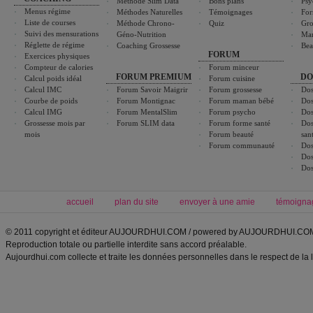
Méthode Slim Data
Bons plans
Psy
Menus régime
Méthodes Naturelles
Témoignages
For
Liste de courses
Méthode Chrono-
Quiz
Gro
Suivi des mensurations
Géno-Nutrition
Ma
Réglette de régime
Coaching Grossesse
Bea
FORUM
Exercices physiques
Compteur de calories
Forum minceur
FORUM PREMIUM
DO
Calcul poids idéal
Forum cuisine
Calcul IMC
Forum Savoir Maigrir
Forum grossesse
Dos
Courbe de poids
Forum Montignac
Forum maman bébé
Dos
Calcul IMG
Forum MentalSlim
Forum psycho
Dos
Grossesse mois par
Forum SLIM data
Forum forme santé
Dos
mois
Forum beauté
san
Forum communauté
Dos
Dos
Dos
accueil
plan du site
envoyer à une amie
témoigna
© 2011 copyright et éditeur AUJOURDHUI.COM / powered by AUJOURDHUI.CO
Reproduction totale ou partielle interdite sans accord préalable.
Aujourdhui.com collecte et traite les données personnelles dans le respect de la 