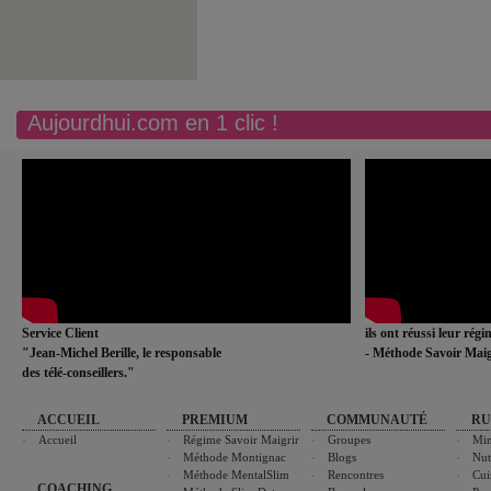
Aujourdhui.com en 1 clic !
Service Client
ils ont réussi leur rég
"Jean-Michel Berille, le responsable
- Méthode Savoir Maig
des télé-conseillers."
ACCUEIL
PREMIUM
COMMUNAUTÉ
RU
Accueil
Régime Savoir Maigrir
Groupes
Min
Méthode Montignac
Blogs
Nut
Méthode MentalSlim
Rencontres
Cui
COACHING