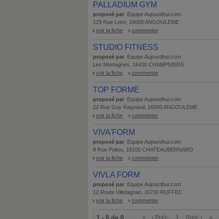
PALLADIUM GYM
proposé par
Equipe Aujourdhui.com
129 Rue Loire, 16000 ANGOULEME
voir la fiche
commenter
STUDIO FITNESS
proposé par
Equipe Aujourdhui.com
Les Montagnes, 16430 CHAMPNIERS
voir la fiche
commenter
TOP FORME
proposé par
Equipe Aujourdhui.com
22 Rue Guy Ragnaud, 16000 ANGOULEME
voir la fiche
commenter
VIVA'FORM
proposé par
Equipe Aujourdhui.com
8 Rue Poitou, 16100 CHATEAUBERNARD
voir la fiche
commenter
VIVLA FORM
proposé par
Equipe Aujourdhui.com
12 Route Villefagnan, 16700 RUFFEC
voir la fiche
commenter
1 - 8 de 8
«
‹ Préc.
1
Suiv. ›
»