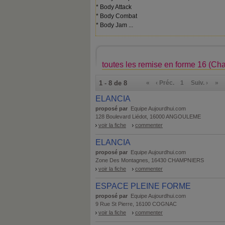
* Body Attack
* Body Combat
* Body Jam ...
toutes les remise en forme 16 (Cha
1 - 8 de 8
«
‹ Préc.
1
Suiv. ›
»
ELANCIA
proposé par
Equipe Aujourdhui.com
128 Boulevard Liédot, 16000 ANGOULEME
voir la fiche
commenter
ELANCIA
proposé par
Equipe Aujourdhui.com
Zone Des Montagnes, 16430 CHAMPNIERS
voir la fiche
commenter
ESPACE PLEINE FORME
proposé par
Equipe Aujourdhui.com
9 Rue St Pierre, 16100 COGNAC
voir la fiche
commenter