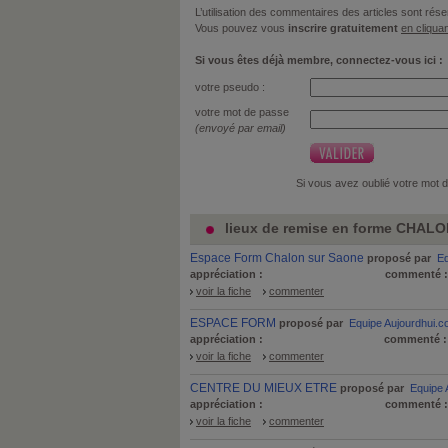
L’utilisation des commentaires des articles sont r
Vous pouvez vous
inscrire gratuitement
en cliquan
Si vous êtes déjà membre, connectez-vous ici :
votre pseudo :
votre mot de passe
(envoyé par email)
Si vous avez oublié votre mot 
lieux de remise en forme CHALO
Espace Form Chalon sur Saone
proposé par
Eq
appréciation :
commenté 
voir la fiche
commenter
ESPACE FORM
proposé par
Equipe Aujourdhui.
appréciation :
commenté 
voir la fiche
commenter
CENTRE DU MIEUX ETRE
proposé par
Equipe 
appréciation :
commenté 
voir la fiche
commenter