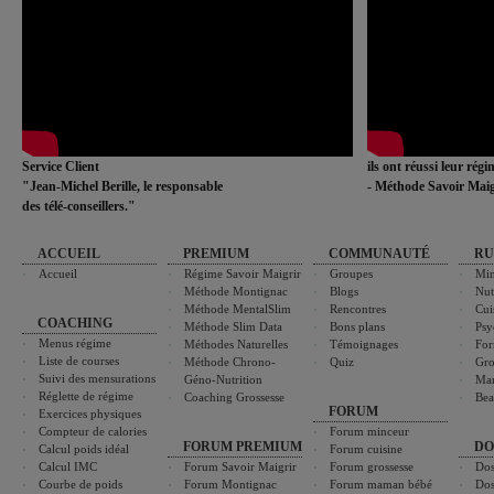
Service Client
ils ont réussi leur rég
"Jean-Michel Berille, le responsable
- Méthode Savoir Maig
des télé-conseillers."
ACCUEIL
PREMIUM
COMMUNAUTÉ
RU
Accueil
Régime Savoir Maigrir
Groupes
Min
Méthode Montignac
Blogs
Nut
Méthode MentalSlim
Rencontres
Cui
COACHING
Méthode Slim Data
Bons plans
Psy
Menus régime
Méthodes Naturelles
Témoignages
For
Liste de courses
Méthode Chrono-
Quiz
Gro
Suivi des mensurations
Géno-Nutrition
Ma
Réglette de régime
Coaching Grossesse
Bea
FORUM
Exercices physiques
Compteur de calories
Forum minceur
FORUM PREMIUM
DO
Calcul poids idéal
Forum cuisine
Calcul IMC
Forum Savoir Maigrir
Forum grossesse
Dos
Courbe de poids
Forum Montignac
Forum maman bébé
Dos