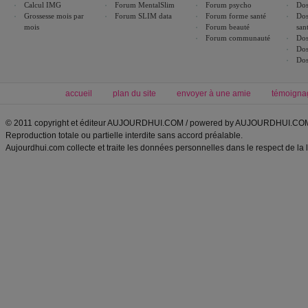
Calcul IMG
Forum MentalSlim
Forum psycho
Dos
Grossesse mois par
Forum SLIM data
Forum forme santé
Dos
mois
Forum beauté
san
Forum communauté
Dos
Dos
Dos
accueil
plan du site
envoyer à une amie
témoigna
© 2011 copyright et éditeur AUJOURDHUI.COM / powered by AUJOURDHUI.CO
Reproduction totale ou partielle interdite sans accord préalable.
Aujourdhui.com collecte et traite les données personnelles dans le respect de la 