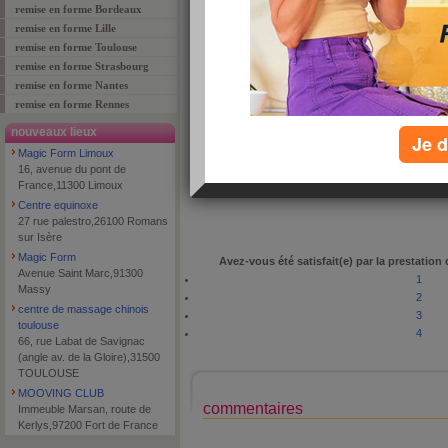
remise en forme Bordeaux
remise en forme Lille
remise en forme Toulouse
remise en forme Strasbourg
remise en forme Nantes
adresse
4 Rue Gén Hoche
remise en forme Rennes
code postal
71100
nouveaux lieux
Je d
ville
CHALON SUR SAONE
Magic Form Limoux
téléphone
0385461612
16, avenue du pont de
France,11300 Limoux
type de lieu
fitness
Centre equinoxe
27 rue palestro,26100 Romans
sur Isère
Magic Form
Avez-vous été satisfait(e) par la prestation
Avenue Saint Marc,91300
1
Massy
2
centre de massage chinois
3
toulouse
4
66, rue Labat de Savignac
(angle av. de la Gloire),31500
TOULOUSE
MOOVING CLUB
commentaires
Immeuble Marsan, route de
Kerlys,97200 Fort de France