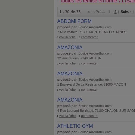
toutes les remise en forme 71 (Saô
1 - 30 de 33
«
‹ Préc.
1
2
Suiv. ›
ABDOMI FORM
proposé par
Equipe Aujourdhui.com
7 Rue Voltaire, 71300 MONTCEAU LES MINES
voir la fiche
commenter
AMAZONIA
proposé par
Equipe Aujourdhui.com
32 Rue Guérin, 71400 AUTUN
voir la fiche
commenter
AMAZONIA
proposé par
Equipe Aujourdhui.com
1 Boulevard De La Resistance, 71000 MACON
voir la fiche
commenter
AMAZONIA
proposé par
Equipe Aujourdhui.com
4 Rue Leonard Berthaud, 71100 CHALON SUR SA
voir la fiche
commenter
ATHLETIC GYM
proposé par
Equipe Aujourdhui.com