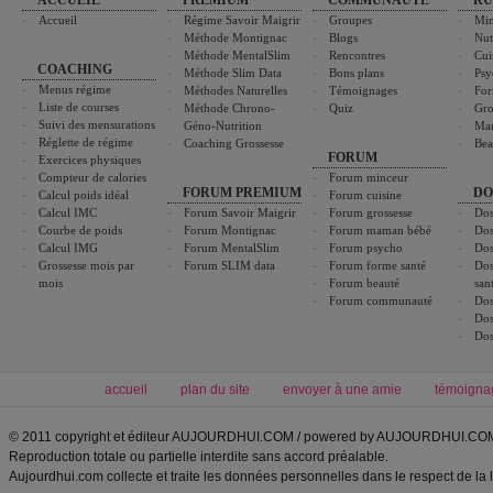
ACCUEIL
PREMIUM
COMMUNAUTÉ
RU
Accueil
Régime Savoir Maigrir
Groupes
Min
Méthode Montignac
Blogs
Nut
Méthode MentalSlim
Rencontres
Cui
COACHING
Méthode Slim Data
Bons plans
Psy
Menus régime
Méthodes Naturelles
Témoignages
For
Liste de courses
Méthode Chrono-
Quiz
Gro
Suivi des mensurations
Géno-Nutrition
Ma
Réglette de régime
Coaching Grossesse
Bea
FORUM
Exercices physiques
Compteur de calories
Forum minceur
FORUM PREMIUM
DO
Calcul poids idéal
Forum cuisine
Calcul IMC
Forum Savoir Maigrir
Forum grossesse
Dos
Courbe de poids
Forum Montignac
Forum maman bébé
Dos
Calcul IMG
Forum MentalSlim
Forum psycho
Dos
Grossesse mois par
Forum SLIM data
Forum forme santé
Dos
mois
Forum beauté
san
Forum communauté
Dos
Dos
Dos
accueil
plan du site
envoyer à une amie
témoigna
© 2011 copyright et éditeur AUJOURDHUI.COM / powered by AUJOURDHUI.CO
Reproduction totale ou partielle interdite sans accord préalable.
Aujourdhui.com collecte et traite les données personnelles dans le respect de la 