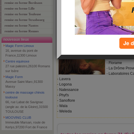
Vous ne trouvez pas ?
ajouter un 
remise en forme Bordeaux
remise en forme Lille
remise en forme Toulouse
remise en forme Strasbourg
Les acteurs de la cosmétiq
remise en forme Nantes
Les acteurs de l
remise en forme Rennes
nouveaux lieux
Les principaux l
Je d
Magic Form Limoux
cosmétiques bio 
16, avenue du pont de
- Douce Nature
France,11300 Limoux
- Dr Hauschka
Centre equinoxe
- Florame
27 rue palestro,26100 Romans
- La Drôme Prov
sur Isère
- Laboratoires Ca
Magic Form
- Lavera
Avenue Saint Marc,91300
- Logona
Massy
- Natessance
centre de massage chinois
- Phyt's
toulouse
- Sanoflore
66, rue Labat de Savignac
- Wala
(angle av. de la Gloire),31500
- Weleda
TOULOUSE
MOOVING CLUB
Immeuble Marsan, route de
Kerlys,97200 Fort de France