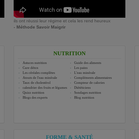
ils ont réussi leur régime et cela les rend heureux
- Méthode Savoir Maigrir
NUTRITION
Astuces nutrition
Guide des aliments
Cure détox
Les pains
Les céréales complètes
L'eau minérale
Atouts de l'eau minérale
Compléments alimentaires
Taux de cholestérol
Compteur de calories
calendrier des fruits et légumes
Diététiciens
Quizz nutrition
Sondages nutrition
Blogs des experts
Blog nutrition
FORME & SANTÉ