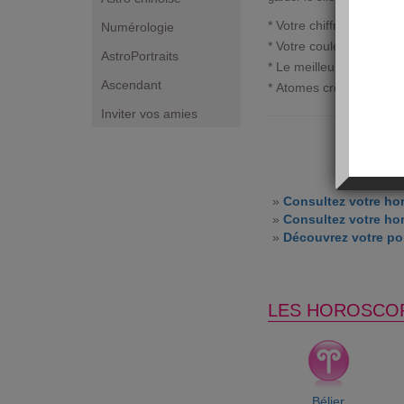
* Votre chiffre porte-bo
Numérologie
* Votre couleur du jour 
AstroPortraits
* Le meilleur moment da
Ascendant
* Atomes crochus :
béli
Inviter vos amies
»
Consultez votre ho
»
Consultez votre ho
»
Découvrez votre por
LES HOROSCO
Bélier