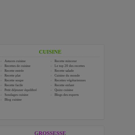
CUISINE
Astuces cuisine
Recette minceur
Recettes de cuisine
Le top 20 des recettes
Recette entrée
Recette salade
Recette plat
Cuisine du monde
Recette soupe
Recettes végétariennes
Recette facile
Recette enfant
Petit déjeuner équilibré
Quizz cuisine
Sondages cuisine
Blogs des experts
Blog cuisine
GROSSESSE