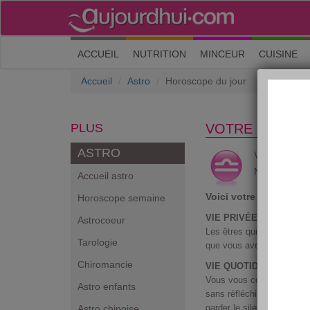
(current)
ACCUEIL
NUTRITION
MINCEUR
CUISINE
Accueil
Astro
Horoscope du jour
PLUS
VOTRE HOROS
ASTRO
B
Vous êtes
Né entre le 
Accueil astro
Voici votre horoscop
Horoscope semaine
VIE PRIVÉE :
Astrocoeur
Les êtres qui vous aiment
Tarologie
que vous avez beaucoup à
Chiromancie
VIE QUOTIDIENNE :
Vous vous conduisez parf
Astro enfants
sans réfléchir et les résul
garder le silence chaque f
Astro chinoise