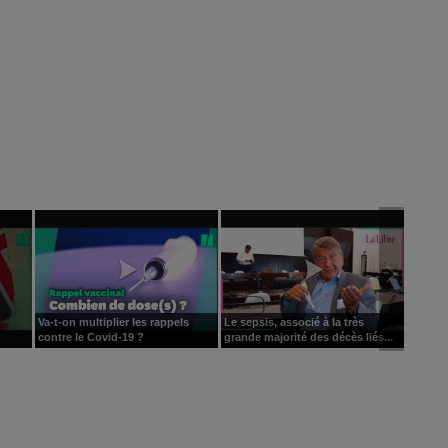
Va-t-on multiplier les rappels
Le sepsis, associé à la très
contre le Covid-19 ?
grande majorité des décès liés...