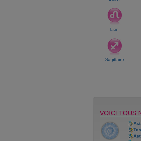
Lion
Sagittaire
VOICI TOUS 
Ast
Tar
Ast