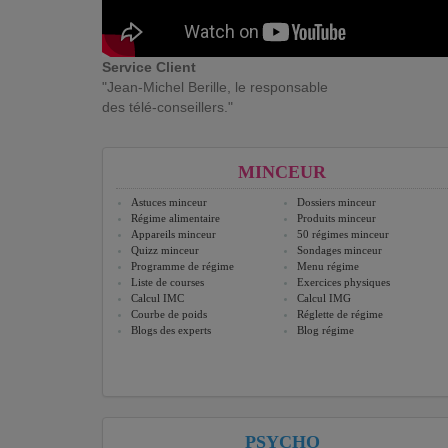
Service Client
"Jean-Michel Berille, le responsable
des télé-conseillers."
MINCEUR
Astuces minceur
Dossiers minceur
Régime alimentaire
Produits minceur
Appareils minceur
50 régimes minceur
Quizz minceur
Sondages minceur
Programme de régime
Menu régime
Liste de courses
Exercices physiques
Calcul IMC
Calcul IMG
Courbe de poids
Réglette de régime
Blogs des experts
Blog régime
PSYCHO