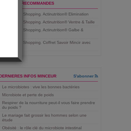
PRODUITS RECOMMANDES
Aujourdhui Shopping. Actinutrition® Elimination
Aujourdhui Shopping. Actinutrition® Ventre & Taille
Aujourdhui Shopping. Actinutrition® Galbe &
Courbe
Aujourdhui Shopping. ​Coffret Savoir Mincir avec
Jean
DERNIERES INFOS MINCEUR
S'abonner
Le microbiotes : vive les bonnes bactéries
Microbiote et perte de poids
Respirer de la nourriture peut-il vous faire prendre
du poids ?
Le mariage fait grossir les hommes selon une
étude
Obésité : le rôle clé du microbiote intestinal