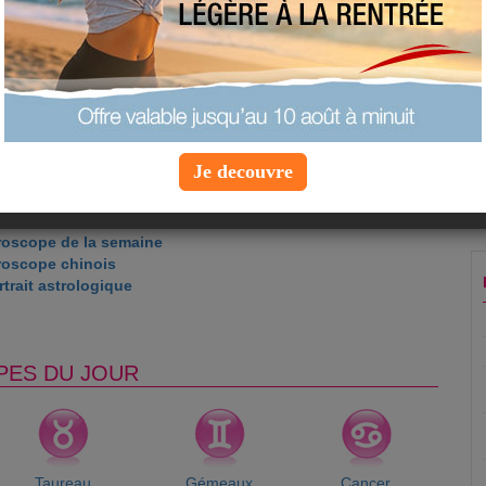
nheur : 21
: marron
ns la journée : 16h
er
Je decouvre
roscope de la semaine
roscope chinois
trait astrologique
PES DU JOUR
Taureau
Gémeaux
Cancer