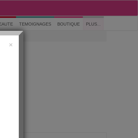
M'inscrire
|
Me connecter
|
? Visite guidée
EAUTE
TEMOIGNAGES
BOUTIQUE
PLUS...
×