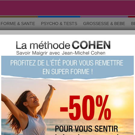
FORME & SANTE
PSYCHO & TESTS
GROSSESSE & BEBE
B
COPE DU JOUR
» Retour à la page précédente
alance
24 septembre et le 23 octobre
e du
Vendredi 7 août 2026
 comptent sur vous. Même si c'est de façon excessive, n'oubliez pas
 donner. Leur bonheur sera votre récompense.
ois de façon maladroite en ce moment avec les autres. Vous parlez
tats sont catactrophiques. La meilleure façon d'être aujourd'hui est de
ois que vous le pouvez. On parle toujours trop.