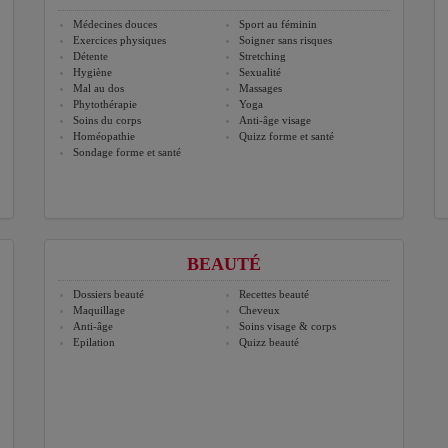
Médecines douces
Sport au féminin
Exercices physiques
Soigner sans risques
Détente
Stretching
Hygiène
Sexualité
Mal au dos
Massages
Phytothérapie
Yoga
Soins du corps
Anti-âge visage
Homéopathie
Quizz forme et santé
Sondage forme et santé
BEAUTÉ
Dossiers beauté
Recettes beauté
Maquillage
Cheveux
Anti-âge
Soins visage & corps
Epilation
Quizz beauté