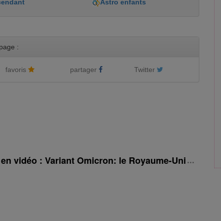
cendant
Astro enfants
page :
favoris
partager
Twitter
é en vidéo : Variant Omicron: le Royaume-Uni rehauss