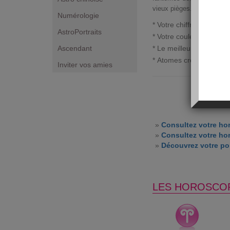
vieux pièges.
Numérologie
* Votre chiffre porte-bo
AstroPortraits
* Votre couleur du jour 
Ascendant
* Le meilleur moment da
* Atomes crochus :
capr
Inviter vos amies
»
Consultez votre ho
»
Consultez votre ho
»
Découvrez votre por
LES HOROSCO