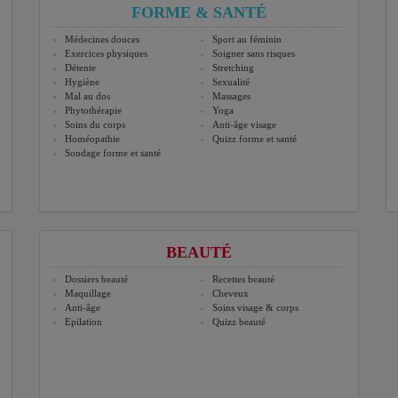
FORME & SANTÉ
Médecines douces
Sport au féminin
Exercices physiques
Soigner sans risques
Détente
Stretching
Hygiène
Sexualité
Mal au dos
Massages
Phytothérapie
Yoga
Soins du corps
Anti-âge visage
Homéopathie
Quizz forme et santé
Sondage forme et santé
BEAUTÉ
Dossiers beauté
Recettes beauté
Maquillage
Cheveux
Anti-âge
Soins visage & corps
Epilation
Quizz beauté