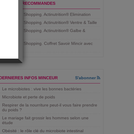
PRODUITS RECOMMANDES
Aujourdhui Shopping. Actinutrition® Elimination
Aujourdhui Shopping. Actinutrition® Ventre & Taille
Aujourdhui Shopping. Actinutrition® Galbe &
Courbe
Aujourdhui Shopping. ​Coffret Savoir Mincir avec
Jean
DERNIERES INFOS MINCEUR
S'abonner
Le microbiotes : vive les bonnes bactéries
Microbiote et perte de poids
Respirer de la nourriture peut-il vous faire prendre
du poids ?
Le mariage fait grossir les hommes selon une
étude
Obésité : le rôle clé du microbiote intestinal