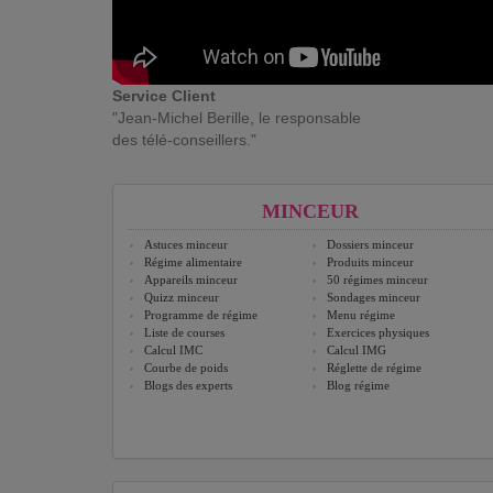
Service Client
"Jean-Michel Berille, le responsable
des télé-conseillers."
MINCEUR
Astuces minceur
Dossiers minceur
Régime alimentaire
Produits minceur
Appareils minceur
50 régimes minceur
Quizz minceur
Sondages minceur
Programme de régime
Menu régime
Liste de courses
Exercices physiques
Calcul IMC
Calcul IMG
Courbe de poids
Réglette de régime
Blogs des experts
Blog régime