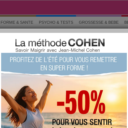
FORME & SANTE
PSYCHO & TESTS
GROSSESSE & BEBE
B
COPE DU JOUR
» Retour à la page précédente
ion
4 juillet et le 23 août
e du
Samedi 8 août 2026
de tourner la page en ayant réussi à vaincre les difficultés récentes
 en amour, vous ne devez pas oublier de retenir les leçons d'erreurs
du passé, saisissez cette opportunité pour chasser les vieux
 Si vous êtes amené à en parler, évitez de tomber dans les mêmes