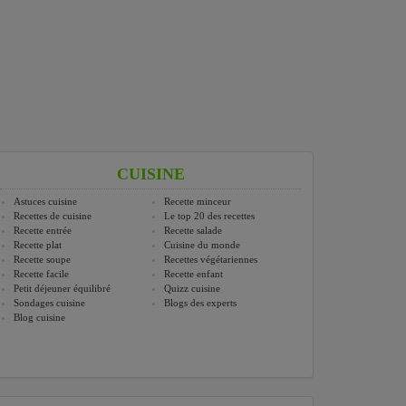
CUISINE
Astuces cuisine
Recette minceur
Recettes de cuisine
Le top 20 des recettes
Recette entrée
Recette salade
Recette plat
Cuisine du monde
Recette soupe
Recettes végétariennes
Recette facile
Recette enfant
Petit déjeuner équilibré
Quizz cuisine
Sondages cuisine
Blogs des experts
Blog cuisine