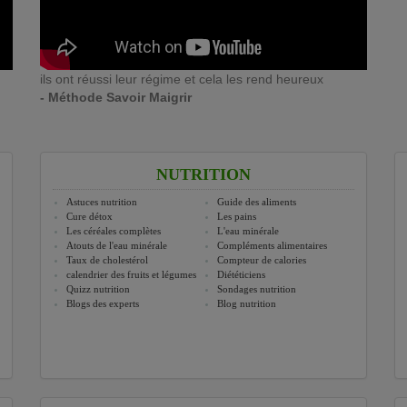
ils ont réussi leur régime et cela les rend heureux
- Méthode Savoir Maigrir
NUTRITION
Astuces nutrition
Guide des aliments
Cure détox
Les pains
Les céréales complètes
L'eau minérale
Atouts de l'eau minérale
Compléments alimentaires
Taux de cholestérol
Compteur de calories
calendrier des fruits et légumes
Diététiciens
Quizz nutrition
Sondages nutrition
Blogs des experts
Blog nutrition