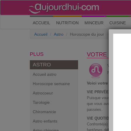
(current)
ACCUEIL
NUTRITION
MINCEUR
CUISINE
Accueil
Astro
Horoscope du jour
PLUS
VOTRE HOROS
ASTRO
L
Vous êtes
Né entre le 2
Accueil astro
Voici votre horoscop
Horoscope semaine
VIE PRIVÉE :
Astrocoeur
Puisque vous avez décidé 
Tarologie
que vous avez rencontrées
passées.
Chiromancie
VIE QUOTIDIENNE :
Astro enfants
Confronté(e) à un souffle 
fantômes définitivement.
Astro chinoise