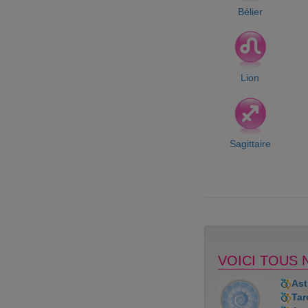
Bélier
Lion
Sagittaire
VOICI TOUS 
Ast
Tar