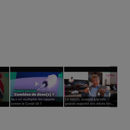
Va-t-on multiplier les rappels
Le sepsis, associé à la très
contre le Covid-19 ?
grande majorité des décès liés...