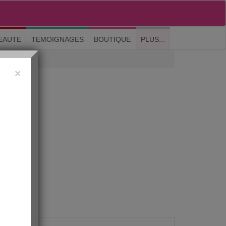
M'inscrire
|
Me connecter
|
? Visite guidée
EAUTE
TEMOIGNAGES
BOUTIQUE
PLUS...
×