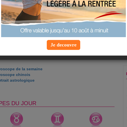
nheur : 9
: bordeaux
ns la journée : 14h
icorne
Je decouvre
roscope de la semaine
roscope chinois
trait astrologique
PES DU JOUR