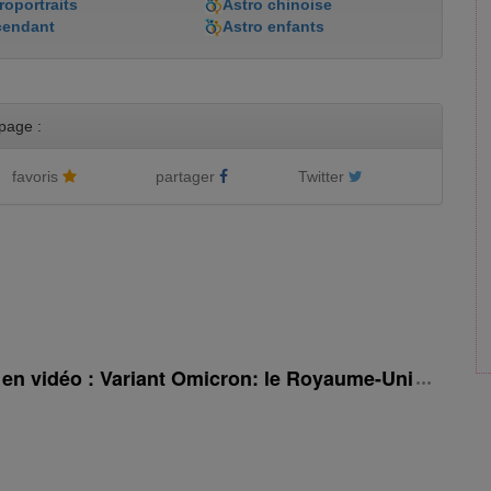
roportraits
Astro chinoise
cendant
Astro enfants
page :
favoris
partager
Twitter
é en vidéo : Variant Omicron: le Royaume-Uni rehauss