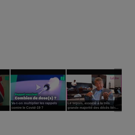
Va-t-on multiplier les rappels
Le sepsis, associé à la très
contre le Covid-19 ?
grande majorité des décès liés...