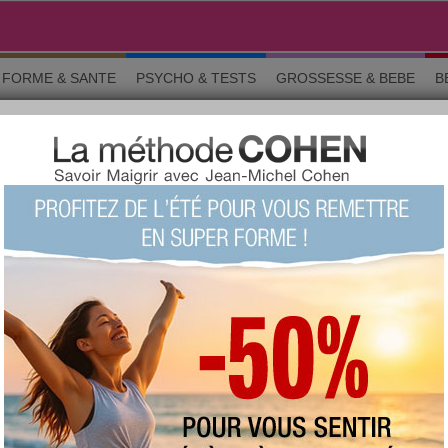
FORME & SANTE
PSYCHO & TESTS
GROSSESSE & BEBE
B
COPE DU JOUR
» Retour à la page précédente
ancer
 juin et le 23 juillet
e du
Jeudi 6 août 2026
nie règne autour de vous, mais tout au fond de vous, vous ressentez
'arrive pas à disparaître. Vous pouvez en parler à la personne qui
lle sera de bon conseil.
nt que vous ne vous débarrasserez pas de craintes qui sont très
us creusez profondément pour en connaître les raisons, vous serez