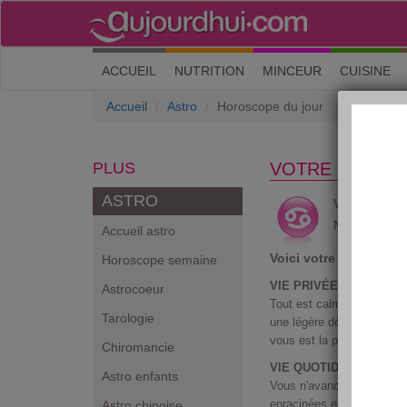
(current)
ACCUEIL
NUTRITION
MINCEUR
CUISINE
Accueil
Astro
Horoscope du jour
PLUS
VOTRE HOROS
ASTRO
C
Vous êtes
Né entre le 22
Accueil astro
Voici votre horoscop
Horoscope semaine
VIE PRIVÉE :
Astrocoeur
Tout est calme et l'harmo
Tarologie
une légère déception qui n
vous est la plus proche, e
Chiromancie
VIE QUOTIDIENNE :
Astro enfants
Vous n'avancerez guère ta
enracinées en vous. Si vo
Astro chinoise