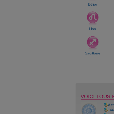
Bélier
Lion
Sagittaire
VOICI TOUS 
Ast
Tar