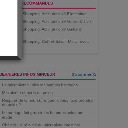
PRODUITS RECOMMANDES
Aujourdhui Shopping. Actinutrition® Elimination
Aujourdhui Shopping. Actinutrition® Ventre & Taille
Aujourdhui Shopping. Actinutrition® Galbe &
Courbe
Aujourdhui Shopping. ​Coffret Savoir Mincir avec
Jean
DERNIERES INFOS MINCEUR
S'abonner
Le microbiotes : vive les bonnes bactéries
Microbiote et perte de poids
Respirer de la nourriture peut-il vous faire prendre
du poids ?
Le mariage fait grossir les hommes selon une
étude
Obésité : le rôle clé du microbiote intestinal