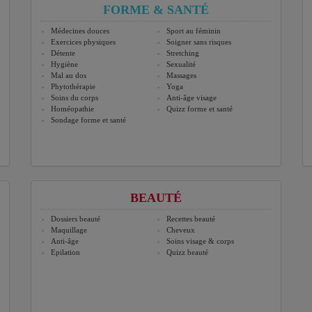
FORME & SANTÉ
Médecines douces
Sport au féminin
Exercices physiques
Soigner sans risques
Détente
Stretching
Hygiène
Sexualité
Mal au dos
Massages
Phytothérapie
Yoga
Soins du corps
Anti-âge visage
Homéopathie
Quizz forme et santé
Sondage forme et santé
BEAUTÉ
Dossiers beauté
Recettes beauté
Maquillage
Cheveux
Anti-âge
Soins visage & corps
Epilation
Quizz beauté