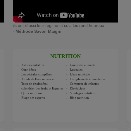
ils ont réussi leur régime et cela les rend heureux
- Méthode Savoir Maigrir
NUTRITION
Astuces nutrition
Guide des aliments
Cure détox
Les pains
Les céréales complètes
L'eau minérale
Atouts de l'eau minérale
Compléments alimentaires
Taux de cholestérol
Compteur de calories
calendrier des fruits et légumes
Diététiciens
Quizz nutrition
Sondages nutrition
Blogs des experts
Blog nutrition