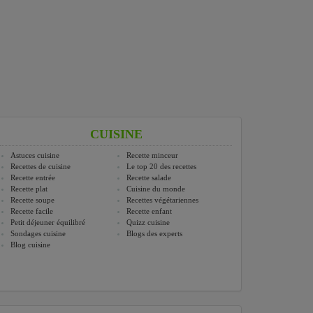
CUISINE
Astuces cuisine
Recette minceur
Recettes de cuisine
Le top 20 des recettes
Recette entrée
Recette salade
Recette plat
Cuisine du monde
Recette soupe
Recettes végétariennes
Recette facile
Recette enfant
Petit déjeuner équilibré
Quizz cuisine
Sondages cuisine
Blogs des experts
Blog cuisine