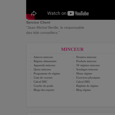
Service Client
"Jean-Michel Berille, le responsable
des télé-conseillers."
MINCEUR
Astuces minceur
Dossiers minceur
Régime alimentaire
Produits minceur
Appareils minceur
50 régimes minceur
Quizz minceur
Sondages minceur
Programme de régime
Menu régime
Liste de courses
Exercices physiques
Calcul IMC
Calcul IMG
Courbe de poids
Réglette de régime
Blogs des experts
Blog régime