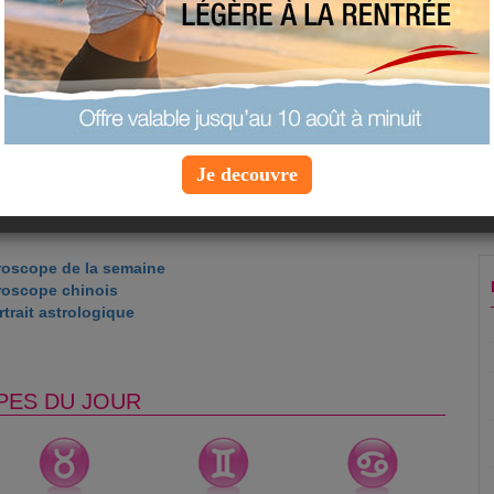
 sommes-nous pas toujours en train d'apprendre quelque chose ?
nheur : 22
 blanc
ns la journée : 9h
ge
Je decouvre
roscope de la semaine
roscope chinois
trait astrologique
PES DU JOUR