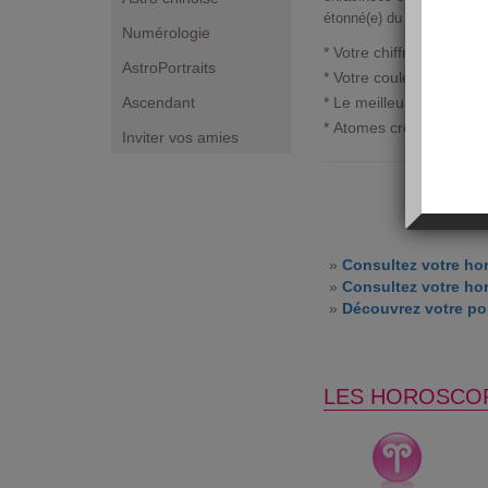
étonné(e) du résultat. Ne
Numérologie
* Votre chiffre porte-bo
AstroPortraits
* Votre couleur du jour :
Ascendant
* Le meilleur moment da
* Atomes crochus :
vier
Inviter vos amies
»
Consultez votre ho
»
Consultez votre ho
»
Découvrez votre por
LES HOROSCO