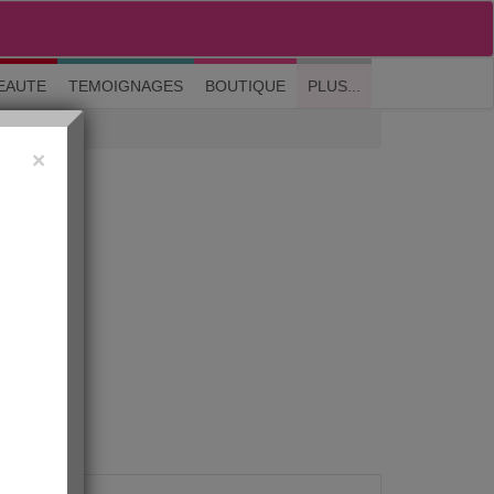
M'inscrire
|
Me connecter
|
? Visite guidée
EAUTE
TEMOIGNAGES
BOUTIQUE
PLUS...
×