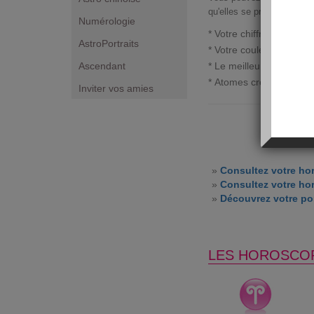
qu'elles se présentent pour
Numérologie
* Votre chiffre porte-bo
AstroPortraits
* Votre couleur du jour :
Ascendant
* Le meilleur moment da
* Atomes crochus :
vier
Inviter vos amies
»
Consultez votre ho
»
Consultez votre ho
»
Découvrez votre por
LES HOROSCO