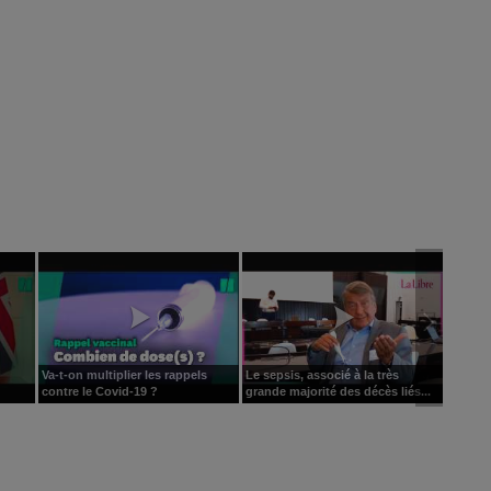
Va-t-on multiplier les rappels
Le sepsis, associé à la très
contre le Covid-19 ?
grande majorité des décès liés...