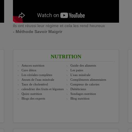
ils ont réussi leur régime et cela les rend heureux
- Méthode Savoir Maigrir
NUTRITION
Astuces nutrition
Guide des aliments
Cure détox
Les pains
Les céréales complètes
L'eau minérale
Atouts de l'eau minérale
Compléments alimentaires
Taux de cholestérol
Compteur de calories
calendrier des fruits et légumes
Diététiciens
Quizz nutrition
Sondages nutrition
Blogs des experts
Blog nutrition