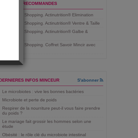
PRODUITS RECOMMANDES
Aujourdhui Shopping. Actinutrition® Elimination
Aujourdhui Shopping. Actinutrition® Ventre & Taille
Aujourdhui Shopping. Actinutrition® Galbe &
Courbe
Aujourdhui Shopping. ​Coffret Savoir Mincir avec
Jean
DERNIERES INFOS MINCEUR
S'abonner
Le microbiotes : vive les bonnes bactéries
Microbiote et perte de poids
Respirer de la nourriture peut-il vous faire prendre
du poids ?
Le mariage fait grossir les hommes selon une
étude
Obésité : le rôle clé du microbiote intestinal