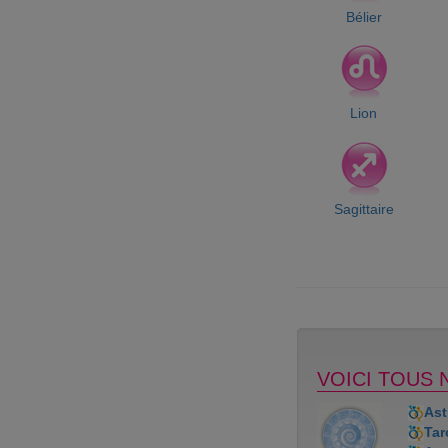
Bélier
Lion
Sagittaire
VOICI TOUS 
Ast
Tar