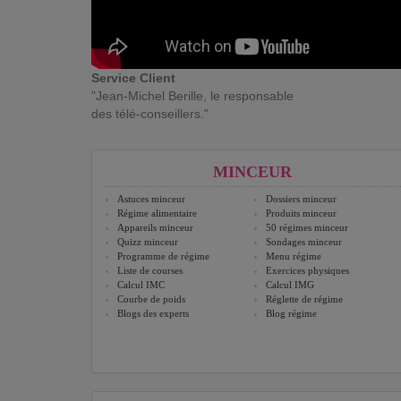
Service Client
"Jean-Michel Berille, le responsable
des télé-conseillers."
MINCEUR
Astuces minceur
Dossiers minceur
Régime alimentaire
Produits minceur
Appareils minceur
50 régimes minceur
Quizz minceur
Sondages minceur
Programme de régime
Menu régime
Liste de courses
Exercices physiques
Calcul IMC
Calcul IMG
Courbe de poids
Réglette de régime
Blogs des experts
Blog régime