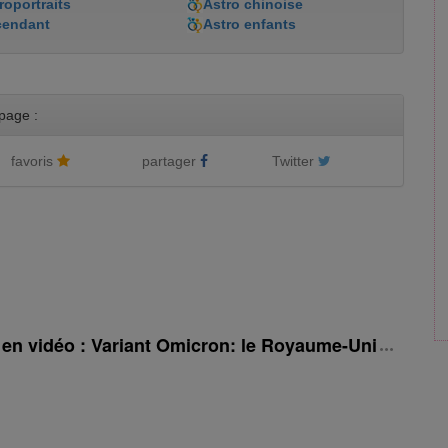
roportraits
Astro chinoise
cendant
Astro enfants
page :
favoris
partager
Twitter
é en vidéo : Variant Omicron: le Royaume-Uni rehauss