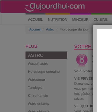
(current)
ACCUEIL
NUTRITION
MINCEUR
CUISINE
Accueil
Astro
Horoscope du jour
PLUS
VOTRE HOROS
ASTRO
T
Vous êtes
Né entre le 2
Accueil astro
Voici votre horoscop
Horoscope semaine
VIE PRIVÉE :
Astrocoeur
Demandez-vous quels sont
Tarologie
vous permettra de vous re
tout gâcher par des dispute
Chiromancie
raison.
Astro enfants
VIE QUOTIDIENNE :
Vous pouvez passer une e
Astro chinoise