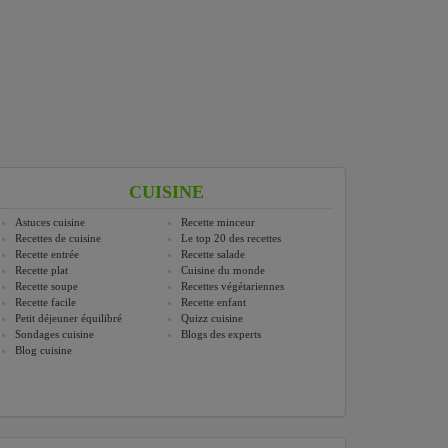
CUISINE
Astuces cuisine
Recette minceur
Recettes de cuisine
Le top 20 des recettes
Recette entrée
Recette salade
Recette plat
Cuisine du monde
Recette soupe
Recettes végétariennes
Recette facile
Recette enfant
Petit déjeuner équilibré
Quizz cuisine
Sondages cuisine
Blogs des experts
Blog cuisine