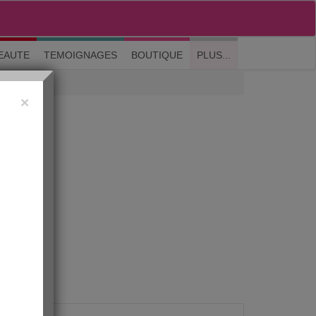
M'inscrire
|
Me connecter
|
? Visite guidée
EAUTE
TEMOIGNAGES
BOUTIQUE
PLUS...
×