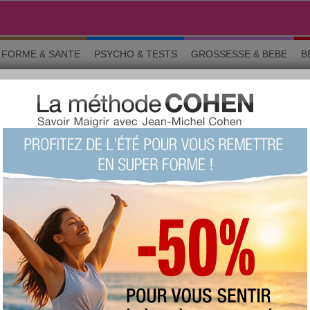
FORME & SANTE
PSYCHO & TESTS
GROSSESSE & BEBE
B
COPE DU JOUR
» Retour à la page précédente
aureau
1 avril et le 21 mai
e du
Samedi 8 août 2026
 vos sentiments et ce que vous ressentez pour les autres. Cela
ndre compte que cela ne vaut pas la peine de prendre le risque de
s sur des détails insignifiants ou pour savoir qui a tort et qui a
xcellente journée si vous chassez vos pensées négatives dès