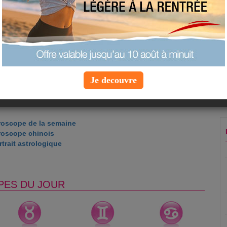
 préférer une vision positive de votre vie.
nheur : 8
 blanc
ns la journée : 16h
ge
Je decouvre
roscope de la semaine
roscope chinois
trait astrologique
PES DU JOUR