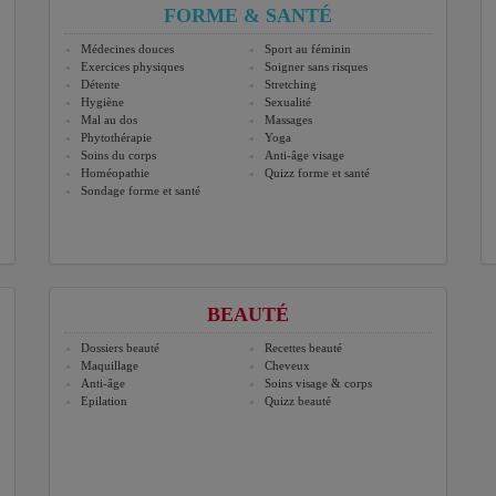
FORME & SANTÉ
Médecines douces
Sport au féminin
Exercices physiques
Soigner sans risques
Détente
Stretching
Hygiène
Sexualité
Mal au dos
Massages
Phytothérapie
Yoga
Soins du corps
Anti-âge visage
Homéopathie
Quizz forme et santé
Sondage forme et santé
BEAUTÉ
Dossiers beauté
Recettes beauté
Maquillage
Cheveux
Anti-âge
Soins visage & corps
Epilation
Quizz beauté