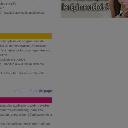
cles sportifs
tive
), habitué aux outils multimédia
la conceptions de programmes de
ation de démonstrations d'exercice
e l’animation de forum et répondre aux
trices
hysique et sportive
), habitué aux outils multimédia
nt déboucher sur une embauche
»
retour en haut de page
ues des applications web, travailler
mmerciale/marketing (publi-info,
nariats et participer à l’animation de la
 ans d'expérience minimum (maîtrise