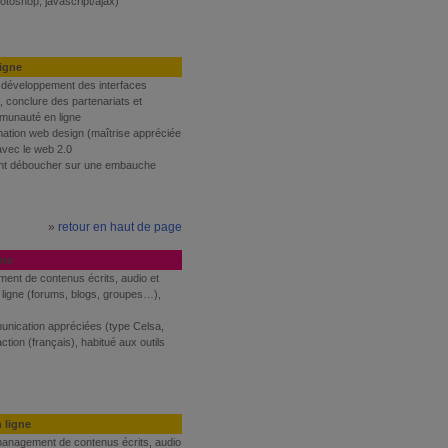
otoshop, javascript/ajax)
ligne
e développement des interfaces
 conclure des partenariats et
mmunauté en ligne
mation web design (maîtrise appréciée
 avec le web 2.0
nt déboucher sur une embauche
»
retour en haut de page
gne
ment de contenus écrits, audio et
ligne (forums, blogs, groupes…),
unication appréciées (type Celsa,
tion (français), habitué aux outils
 ligne
 management de contenus écrits, audio