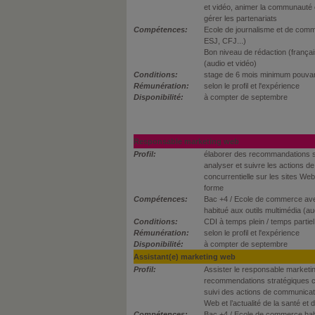
et vidéo, animer la communauté 
gérer les partenariats
Compétences:
Ecole de journalisme et de comm
ESJ, CFJ...)
Bon niveau de rédaction (français
(audio et vidéo)
Conditions:
stage de 6 mois minimum pouva
Rémunération:
selon le profil et l'expérience
Disponibilité:
à compter de septembre
Responsable marketing web
Profil:
élaborer des recommandations st
analyser et suivre les actions de
concurrentielle sur les sites Web e
forme
Compétences:
Bac +4 / Ecole de commerce av
habitué aux outils multimédia (au
Conditions:
CDI à temps plein / temps partiel
Rémunération:
selon le profil et l'expérience
Disponibilité:
à compter de septembre
Assistant(e) marketing web
Profil:
Assister le responsable marketin
recommendations stratégiques cl
suivi des actions de communicatio
Web et l’actualité de la santé et 
Compétences:
Bac +4 / Ecole de commerce habi