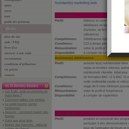
Assistant(e) marketing web
quizz
astro
Diététicienne
jeux
Profil:
élaborer et contrôler plans de r
guide des prénoms
diététiques en ligne, conseils nut
divers
d’articles, de fiches conseil. R
utilisatrices
plan du site
Compétences:
Diététicienne diplomée + habitué 
aide / FAQ
Conditions:
CDI à temps plein / temps partiel
livre d'or
Rémunération:
selon le profil et l'expérience
Disponibilité:
à compter de septembre
envoyer à une amie
Assistant(e) diététicienne
recrutement
Profil:
assister le(a) nutritionniste dans
conditions d'utilisation
repas et recettes minceur, anima
vie privée
nutritionnels clientèle. Idéal pou
contact
Compétences:
de formation BAC +2 à BAC +5 en 
outils multimédia (audio et vidéo)
Conditions:
stage de 6 mois minimum pouva
Rémunération:
selon le profil et l'expérience
Les fruits, amis ou ennemis de
notre ligne ?
Disponibilité:
à compter de septembre
Comment galber vos jambes
Le soleil revient, sortez
randonner!
Astuces : comment maigrir des
Coach sportif
fesses
Profil:
produire et concevoir des prog
Gare aux gros bras
participer à des démonstrations d
Maigrir des hanches : adieu la
pour de l’animation de forum et 
culotte de cheval