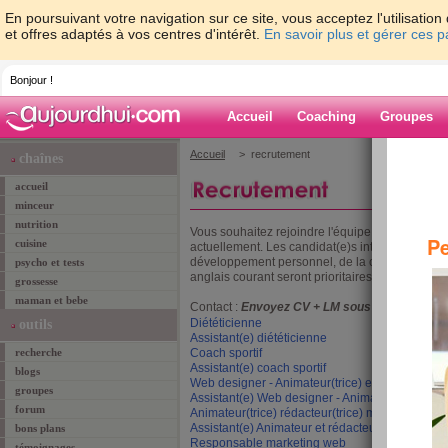
En poursuivant votre navigation sur ce site, vous acceptez l'utilisati
et offres adaptés à vos centres d'intérêt.
En savoir plus et gérer ces 
Bonjour !
Accueil
Coaching
Groupes
Accueil
> recrutement
chaînes
accueil
minceur
nutrition
Vous souhaitez rejoindre l'équipe d'aujourdhui.
Pe
cuisine
actuellement. Les candidat(e)s intéressé(e)s n
développement personnel, de la culture, de la san
psycho et tests
anglais courant seront prioritaires.
grossesse
maman et bebe
Contact :
Envoyez CV + LM sous format word
Diététicienne
outils
Assistant(e) diététicienne
recherche
Coach sportif
Assistant(e) coach sportif
blogs
Web designer - Animateur(trice) en ligne
groupes
Assistant(e) Web designer - Animateur(trice) en
forum
Animateur(trice) rédacteur(trice) marketing en l
Assistant(e) Animateur et rédacteur marketing e
bons plans
Responsable marketing web
témoignages