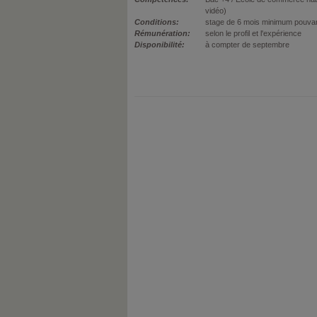
vidéo)
Conditions:
stage de 6 mois minimum pouva
Rémunération:
selon le profil et l'expérience
Disponibilité:
à compter de septembre