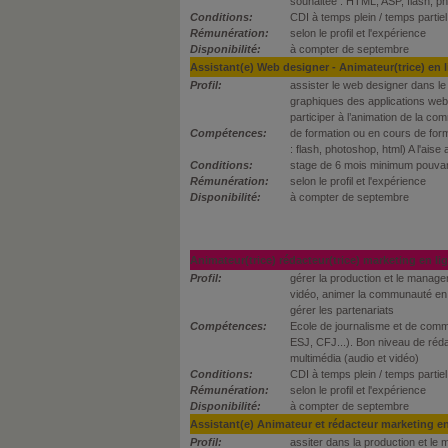
souhaitée : HTML, ASP, flash, ph
Conditions:
CDI à temps plein / temps partiel
Rémunération:
selon le profil et l'expérience
Disponibilité:
à compter de septembre
Assistant(e) Web designer - Animateur(trice) en 
Profil:
assister le web designer dans l
graphiques des applications web,
participer à l’animation de la co
Compétences:
de formation ou en cours de for
: flash, photoshop, html) A l'aise
Conditions:
stage de 6 mois minimum pouva
Rémunération:
selon le profil et l'expérience
Disponibilité:
à compter de septembre
Animateur(trice) rédacteur(trice) marketing en li
Profil:
gérer la production et le manage
vidéo, animer la communauté en 
gérer les partenariats
Compétences:
Ecole de journalisme et de comm
ESJ, CFJ...). Bon niveau de rédac
multimédia (audio et vidéo)
Conditions:
CDI à temps plein / temps partiel
Rémunération:
selon le profil et l'expérience
Disponibilité:
à compter de septembre
Assistant(e) Animateur et rédacteur marketing en
Profil:
assiter dans la production et le