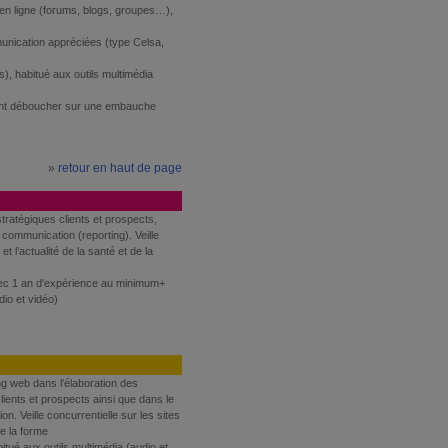
en ligne (forums, blogs, groupes…),
unication appréciées (type Celsa,
), habitué aux outils multimédia
nt déboucher sur une embauche
»
retour en haut de page
ratégiques clients et prospects,
 communication (reporting). Veille
t l’actualité de la santé et de la
ec 1 an d'expérience au minimum+
dio et vidéo)
g web dans l'élaboration des
ients et prospects ainsi que dans le
n. Veille concurrentielle sur les sites
de la forme
tué aux outils multimédia (audio et