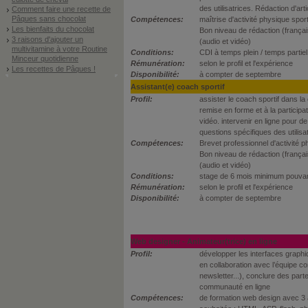
des utilisatrices. Rédaction d'arti
Comment faire une recette de
Pâques sans chocolat
Compétences:
maîtrise d'activité physique spor
Les bienfaits du chocolat
Bon niveau de rédaction (français
3 raisons d'ajouter un
(audio et vidéo)
multivitamine à votre Routine
Conditions:
CDI à temps plein / temps partiel
Minceur quotidienne
Rémunération:
selon le profil et l'expérience
Les recettes de Pâques !
Disponibilité:
à compter de septembre
Assistant(e) coach sportif
Profil:
assister le coach sportif dans 
remise en forme et à la particip
vidéo. intervenir en ligne pour d
questions spécifiques des utilisa
Compétences:
Brevet professionnel d'activité p
Bon niveau de rédaction (français
(audio et vidéo)
Conditions:
stage de 6 mois minimum pouva
Rémunération:
selon le profil et l'expérience
Disponibilité:
à compter de septembre
Web designer - Animateur(trice) en ligne
Profil:
développer les interfaces graphiq
en collaboration avec l’équipe co
newsletter...), conclure des parte
communauté en ligne
Compétences:
de formation web design avec 3