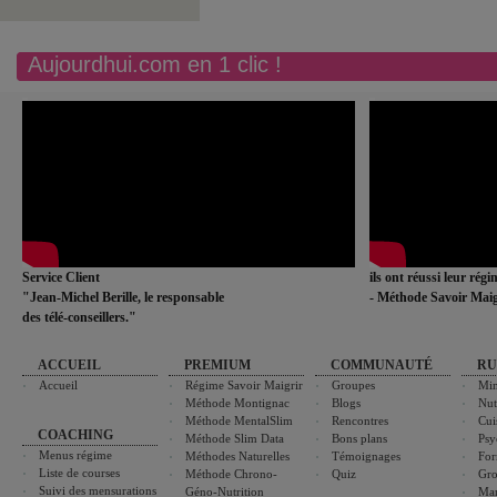
Aujourdhui.com en 1 clic !
Service Client
ils ont réussi leur rég
"Jean-Michel Berille, le responsable
- Méthode Savoir Maig
des télé-conseillers."
ACCUEIL
PREMIUM
COMMUNAUTÉ
RU
Accueil
Régime Savoir Maigrir
Groupes
Min
Méthode Montignac
Blogs
Nut
Méthode MentalSlim
Rencontres
Cui
COACHING
Méthode Slim Data
Bons plans
Psy
Menus régime
Méthodes Naturelles
Témoignages
For
Liste de courses
Méthode Chrono-
Quiz
Gro
Suivi des mensurations
Géno-Nutrition
Ma