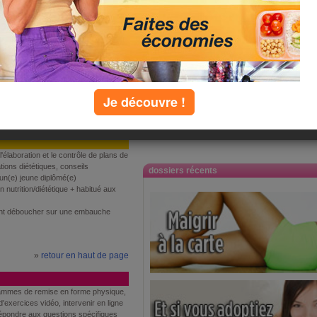
epas et recettes minceur, animations
ritionnels clientèle. Rédaction
éponse aux questions spécifiques des
aux outils multimédia (audio et vidéo)
Je découvre !
 l'élaboration et le contrôle de plans de
tions diététiques, conseils
dossiers récents
r un(e) jeune diplômé(e)
nutrition/diététique + habitué aux
nt déboucher sur une embauche
»
retour en haut de page
rammes de remise en forme physique,
'exercices vidéo, intervenir en ligne
répondre aux questions spécifiques