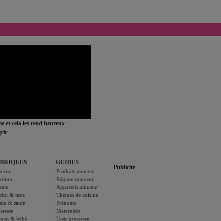
ime et cela les rend heureux
rir
BRIQUES
GUIDES
Publicité
ceur
Produits minceur
rition
Régime minceur
sine
Appareils minceur
cho & tests
Thèmes de cuisine
me & santé
Prénoms
ssesse
Maternités
man & bébé
Tests grossesse