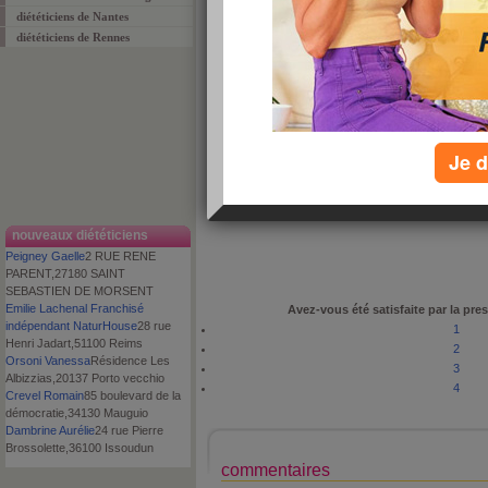
diététiciens de Nantes
diététiciens de Rennes
proposé par
Equipe Aujourdhui.com
le : 7 avril 2009
appréciation :
commenté :
0 fois
Je d
adresse
8, rue Desnouettes
code postal
75015
ville
PARIS
téléphone
01 48 28 25 37
nouveaux diététiciens
Peigney Gaelle
2 RUE RENE
PARENT,27180 SAINT
SEBASTIEN DE MORSENT
Emilie Lachenal Franchisé
Avez-vous été satisfaite par la pres
indépendant NaturHouse
28 rue
1
Henri Jadart,51100 Reims
2
Orsoni Vanessa
Résidence Les
3
Albizzias,20137 Porto vecchio
4
Crevel Romain
85 boulevard de la
démocratie,34130 Mauguio
Dambrine Aurélie
24 rue Pierre
Brossolette,36100 Issoudun
commentaires