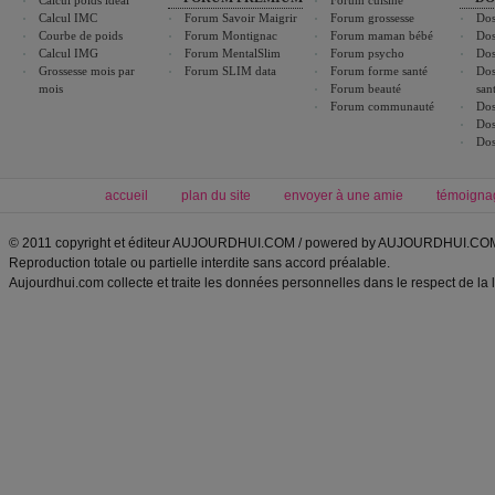
Calcul poids idéal
Forum cuisine
Calcul IMC
Forum Savoir Maigrir
Forum grossesse
Dos
Courbe de poids
Forum Montignac
Forum maman bébé
Dos
Calcul IMG
Forum MentalSlim
Forum psycho
Dos
Grossesse mois par
Forum SLIM data
Forum forme santé
Dos
mois
Forum beauté
san
Forum communauté
Dos
Dos
Dos
accueil
plan du site
envoyer à une amie
témoigna
© 2011 copyright et éditeur AUJOURDHUI.COM / powered by AUJOURDHUI.CO
Reproduction totale ou partielle interdite sans accord préalable.
Aujourdhui.com collecte et traite les données personnelles dans le respect de la 