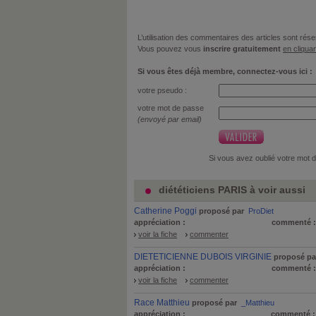
L’utilisation des commentaires des articles sont r
Vous pouvez vous
inscrire gratuitement
en cliquan
Si vous êtes déjà membre, connectez-vous ici :
votre pseudo :
votre mot de passe
(envoyé par email)
Si vous avez oublié votre mot 
diététiciens PARIS à voir aussi
Catherine Poggi
proposé par
ProDiet
appréciation :
commenté 
voir la fiche
commenter
DIETETICIENNE DUBOIS VIRGINIE
proposé pa
appréciation :
commenté 
voir la fiche
commenter
Race Matthieu
proposé par
_Matthieu
appréciation :
commenté 