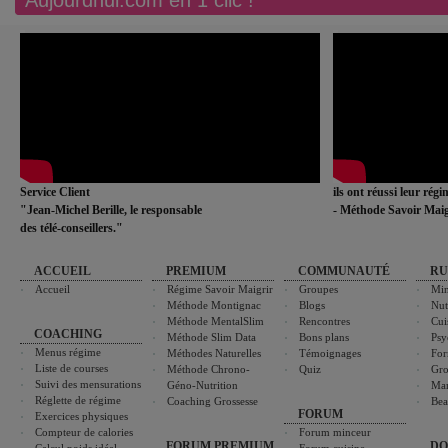
Aujourdhui.com en 1 clic !
Service Client
ils ont réussi leur rég
"Jean-Michel Berille, le responsable
- Méthode Savoir Maig
des télé-conseillers."
ACCUEIL
PREMIUM
COMMUNAUTÉ
RU
Accueil
Régime Savoir Maigrir
Groupes
Min
Méthode Montignac
Blogs
Nut
Méthode MentalSlim
Rencontres
Cui
COACHING
Méthode Slim Data
Bons plans
Psy
Menus régime
Méthodes Naturelles
Témoignages
For
Liste de courses
Méthode Chrono-
Quiz
Gro
Suivi des mensurations
Géno-Nutrition
Ma
Réglette de régime
Coaching Grossesse
Bea
FORUM
Exercices physiques
Compteur de calories
Forum minceur
FORUM PREMIUM
DO