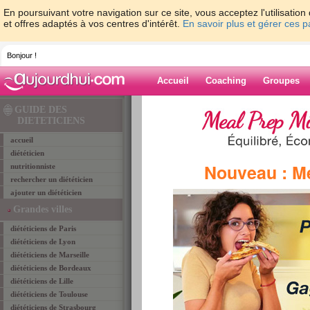
En poursuivant votre navigation sur ce site, vous acceptez l'utilisati
et offres adaptés à vos centres d'intérêt.
En savoir plus et gérer ces 
Bonjour !
Accueil
Coaching
Groupes
Accueil
>
diététiciens
>
dieteticiens Paris 75
>
GUIDE DES
karine
DIETETICIENS
accueil
diététicien
Diététiciens PARIS
Nouveau : M
nutritionniste
DE LA ROUERE KARINE
rechercher un diététicien
ajouter un diététicien
Grandes villes
diététiciens de Paris
diététiciens de Lyon
diététiciens de Marseille
diététiciens de Bordeaux
diététiciens de Lille
diététiciens de Toulouse
diététiciens de Strasbourg