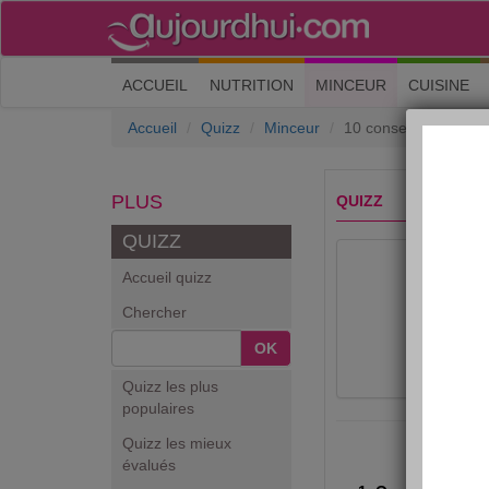
(current)
ACCUEIL
NUTRITION
MINCEUR
CUISINE
Accueil
Quizz
Minceur
10 conseils pour bien
PLUS
QUIZZ
QUIZZ
Accueil quizz
Chercher
OK
Quizz les plus
populaires
Quizz les mieux
évalués