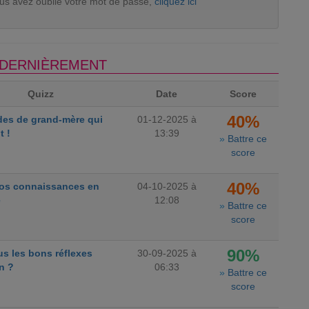
ous avez oublié votre mot de passe,
cliquez ici
S DERNIÈREMENT
Quizz
Date
Score
40%
des de grand-mère qui
01-12-2025 à
t !
13:39
»
Battre ce
score
40%
vos connaissances en
04-10-2025 à
e
12:08
»
Battre ce
score
90%
s les bons réflexes
30-09-2025 à
n ?
06:33
»
Battre ce
score