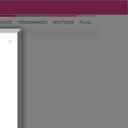
M'inscrire
|
Me connecter
|
? Visite guidée
EAUTE
TEMOIGNAGES
BOUTIQUE
PLUS...
×