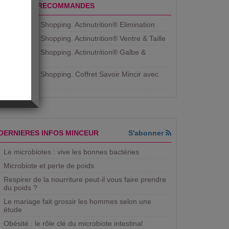
PRODUITS RECOMMANDES
Aujourdhui Shopping. Actinutrition® Elimination
Aujourdhui Shopping. Actinutrition® Ventre & Taille
Aujourdhui Shopping. Actinutrition® Galbe &
Courbe
Aujourdhui Shopping. ​Coffret Savoir Mincir avec
Jean
DERNIERES INFOS MINCEUR
S'abonner
Le microbiotes : vive les bonnes bactéries
Microbiote et perte de poids
Respirer de la nourriture peut-il vous faire prendre
du poids ?
Le mariage fait grossir les hommes selon une
étude
Obésité : le rôle clé du microbiote intestinal