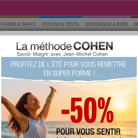
FORME & SANTE
PSYCHO & TESTS
GROSSESSE & BEBE
B
 faire du sport
10 conseils pour bien faire du sport?
+481
Note :
Le quizz du siècle !
(fait 10426
fois)
70 %
Score moyen :
Questions 1 sur 10