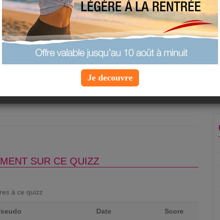
éviter les courbatures ?
r dans un bain glacé
'eau
 séance de Hula Hoop
Je decouvre
Question suivante »
MENT SUR CE QUIZZ
ores à ce quizz
Pseudo
Date
Score