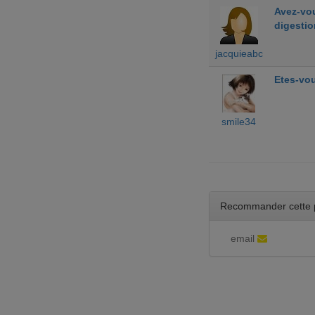
Avez-vou
digestio
jacquieabc
Etes-vou
smile34
Recommander cette 
email