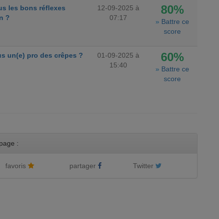
80%
s les bons réflexes
12-09-2025 à
n ?
07:17
»
Battre ce
score
60%
s un(e) pro des crêpes ?
01-09-2025 à
15:40
»
Battre ce
score
page :
favoris
partager
Twitter