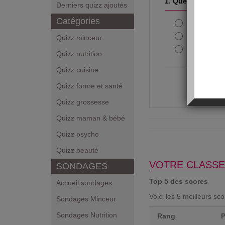
1. Que faire pour 
Derniers quizz ajoutés
Catégories
se baigne
Boire de l
Quizz minceur
faire une
Quizz nutrition
Quizz cuisine
Quizz forme et santé
Quizz grossesse
Quizz maman & bébé
Quizz psycho
Quizz beauté
VOTRE CLASSE
SONDAGES
Top 5 des scores
Accueil sondages
Voici les 5 meilleurs sc
Sondages Minceur
Sondages Nutrition
Rang