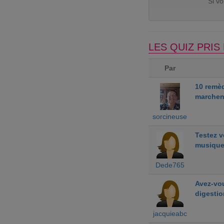
Si v
LES QUIZ PRI
Par
10 remè
marchen
sorcineuse
Testez 
musiqu
Dede765
Avez-vou
digestio
jacquieabc