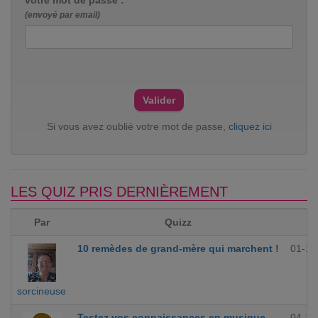
(envoyé par email)
Si vous avez oublié votre mot de passe,
cliquez ici
LES QUIZ PRIS DERNIÈREMENT
Par
Quizz
10 remèdes de grand-mère qui marchent !
01-12
sorcineuse
Testez vos connaissances en musique
04-10