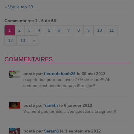
»
Voir le top 20
Commentaires 1 - 5 de 63
1
2
3
4
5
6
7
8
9
10
11
12
13
»
COMMENTAIRES
posté par
fleursdebach26
le 30 mai 2013
coup de bol pour moi avec 77% de score!!! Ah
comme c'est bon de ne pas être star!!
posté par
Yaneth
le 6 janvier 2013
Vraiment pas terrible... Les questions craignent!!!
posté par
Saram6
le 3 septembre 2012