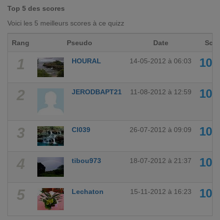
Top 5 des scores
Voici les 5 meilleurs scores à ce quizz
Rang
Pseudo
Date
Scor
1
10
HOURAL
14-05-2012 à 06:03
2
10
JERODBAPT21
11-08-2012 à 12:59
3
10
Cl039
26-07-2012 à 09:09
4
10
tibou973
18-07-2012 à 21:37
5
10
Lechaton
15-11-2012 à 16:23