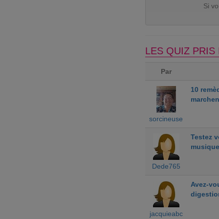
Si v
LES QUIZ PRI
Par
10 remè
marchen
sorcineuse
Testez 
musiqu
Dede765
Avez-vou
digestio
jacquieabc