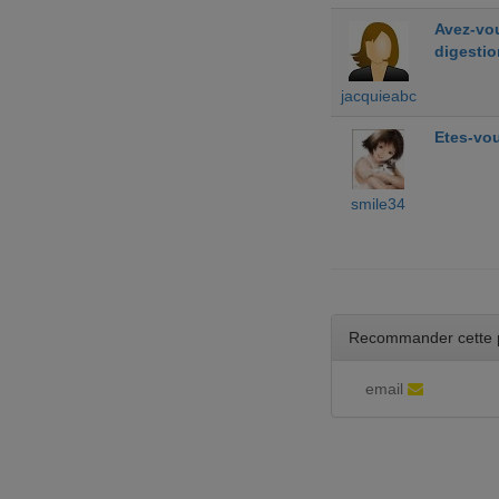
Avez-vou
digestio
jacquieabc
Etes-vou
smile34
Recommander cette 
email