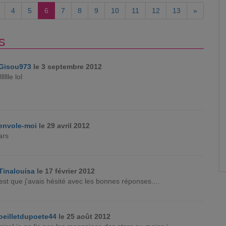
4
5
6
7
8
9
10
11
12
13
»
S
Gisou973
le 3 septembre 2012
llllle lol
envole-moi
le 29 avril 2012
ars
Tinalouisa
le 17 février 2012
c'est que j'avais hésité avec les bonnes réponses....
oeilletdupoete44
le 25 août 2012