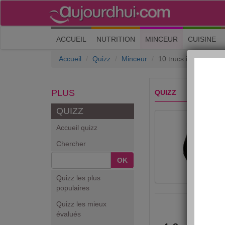
(current)
ACCUEIL
NUTRITION
MINCEUR
CUISINE
Accueil
Quizz
Minceur
10 trucs indiscrets s
PLUS
QUIZZ
QUIZZ
Accueil quizz
Chercher
OK
Quizz les plus
populaires
Quizz les mieux
évalués