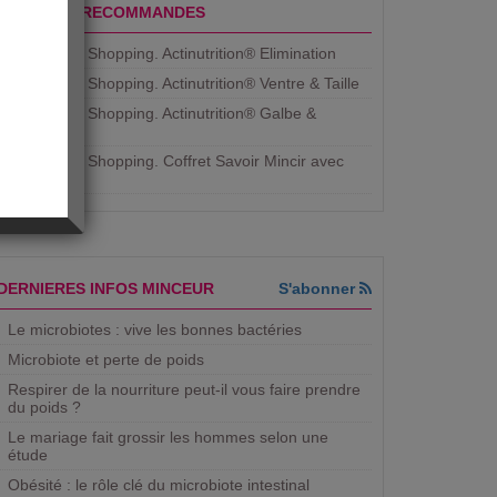
PRODUITS RECOMMANDES
Aujourdhui Shopping. Actinutrition® Elimination
Aujourdhui Shopping. Actinutrition® Ventre & Taille
Aujourdhui Shopping. Actinutrition® Galbe &
Courbe
Aujourdhui Shopping. ​Coffret Savoir Mincir avec
Jean
DERNIERES INFOS MINCEUR
S'abonner
Le microbiotes : vive les bonnes bactéries
Microbiote et perte de poids
Respirer de la nourriture peut-il vous faire prendre
du poids ?
Le mariage fait grossir les hommes selon une
étude
Obésité : le rôle clé du microbiote intestinal