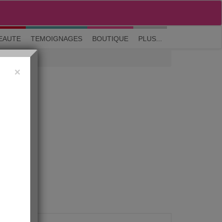
M'inscrire
|
Me connecter
|
? Visite guidée
EAUTE
TEMOIGNAGES
BOUTIQUE
PLUS...
×