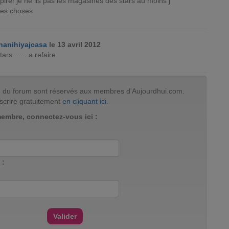
pire! je ne lis pas les magasines des stars au moins j
es choses
nanihiyajcasa
le 13 avril 2012
ars....... a refaire
tion du forum sont réservés aux membres d'Aujourdhui.com.
scrire gratuitement
en cliquant ici
.
membre, connectez-vous ici :
 :