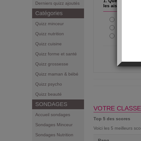
1. Quelle astuce u
Derniers quizz ajoutés
les aisselles ?
Catégories
Se faire i
Quizz minceur
Ne rien bo
Quizz nutrition
Se coller 
Quizz cuisine
Quizz forme et santé
Quizz grossesse
Quizz maman & bébé
Quizz psycho
Quizz beauté
SONDAGES
VOTRE CLASSE
Accueil sondages
Top 5 des scores
Sondages Minceur
Voici les 5 meilleurs sc
Sondages Nutrition
Rang