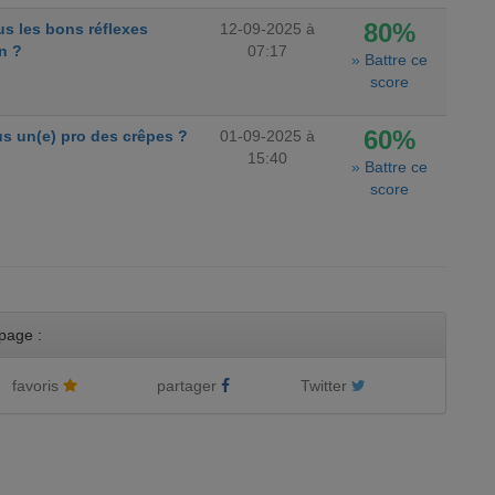
80%
s les bons réflexes
12-09-2025 à
n ?
07:17
»
Battre ce
score
60%
s un(e) pro des crêpes ?
01-09-2025 à
15:40
»
Battre ce
score
page :
favoris
partager
Twitter