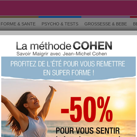
FORME & SANTE
PSYCHO & TESTS
GROSSESSE & BEBE
B
ur l'hygiène des stars
10 trucs indiscrets sur l'hygiène des
stars?
-79
Note :
À éviter
(fait 3404 fois)
54 %
Score moyen :
Questions 1 sur 10