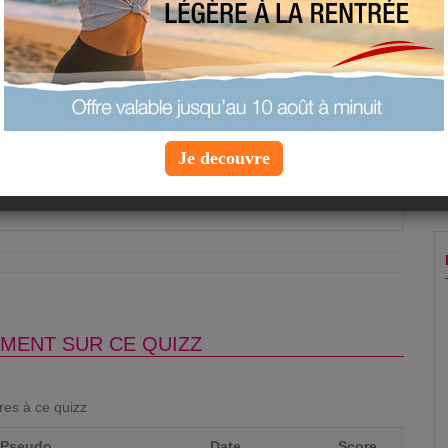
tilisent certaines stars pour éviter les auréoles sous
njecter du botox sous les aisselles
ire la veille et le jour de l’évènement
du scotch sous les aisselles
Je decouvre
Question suivante »
MENT SUR CE QUIZZ
ores à ce quizz
Pseudo
Date
Score