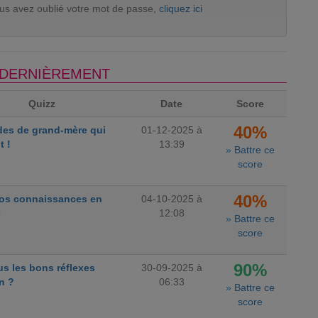
ous avez oublié votre mot de passe,
cliquez ici
S DERNIÈREMENT
Quizz
Date
Score
40%
des de grand-mère qui
01-12-2025 à
t !
13:39
»
Battre ce
score
40%
vos connaissances en
04-10-2025 à
e
12:08
»
Battre ce
score
90%
s les bons réflexes
30-09-2025 à
n ?
06:33
»
Battre ce
score