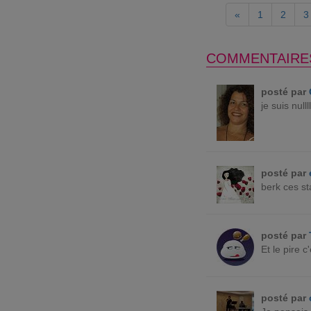
«
1
2
3
COMMENTAIRE
posté par
je suis nulllll
posté par
berk ces st
posté par
Et le pire 
posté par