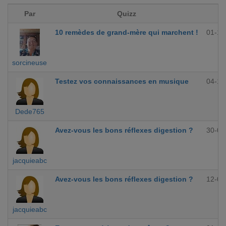
Par
Quizz
10 remèdes de grand-mère qui marchent !
01-12
sorcineuse
Testez vos connaissances en musique
04-10
Dede765
Avez-vous les bons réflexes digestion ?
30-09
jacquieabc
Avez-vous les bons réflexes digestion ?
12-09
jacquieabc