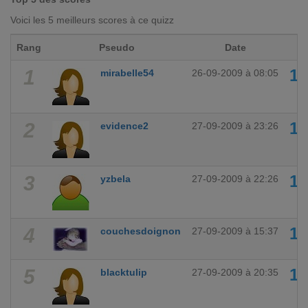
Voici les 5 meilleurs scores à ce quizz
Rang
Pseudo
Date
Sc
1
1
mirabelle54
26-09-2009 à 08:05
2
1
evidence2
27-09-2009 à 23:26
3
1
yzbela
27-09-2009 à 22:26
4
1
couchesdoignon
27-09-2009 à 15:37
5
1
blacktulip
27-09-2009 à 20:35