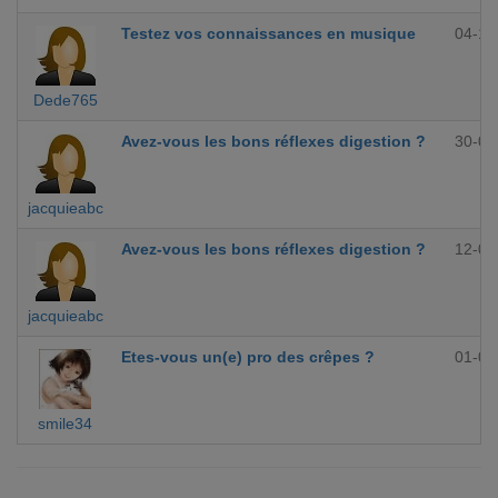
Testez vos connaissances en musique
04-10
Dede765
Avez-vous les bons réflexes digestion ?
30-09
jacquieabc
Avez-vous les bons réflexes digestion ?
12-09
jacquieabc
Etes-vous un(e) pro des crêpes ?
01-09
smile34