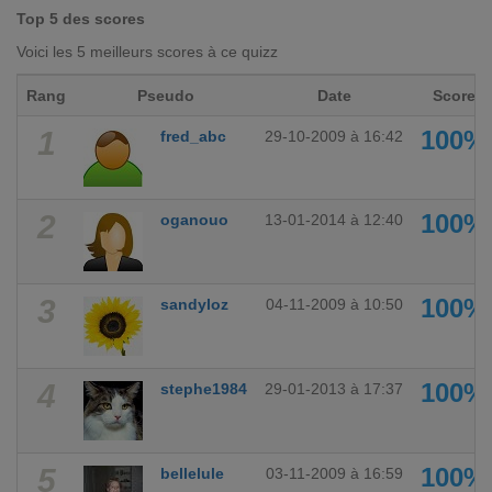
Top 5 des scores
Voici les 5 meilleurs scores à ce quizz
Rang
Pseudo
Date
Score
1
100%
fred_abc
29-10-2009 à 16:42
2
100%
oganouo
13-01-2014 à 12:40
3
100%
sandyloz
04-11-2009 à 10:50
4
100%
stephe1984
29-01-2013 à 17:37
5
100%
bellelule
03-11-2009 à 16:59