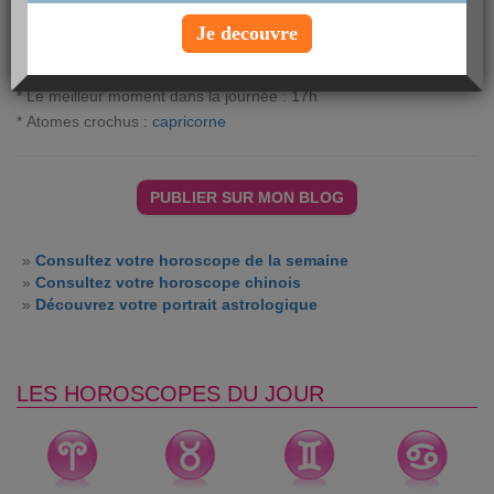
votre vin.
Je decouvre
* Votre chiffre porte-bonheur : 23
* Votre couleur du jour : vert
* Le meilleur moment dans la journée : 17h
* Atomes crochus :
capricorne
»
Consultez votre horoscope de la semaine
»
Consultez votre horoscope chinois
»
Découvrez votre portrait astrologique
LES HOROSCOPES DU JOUR