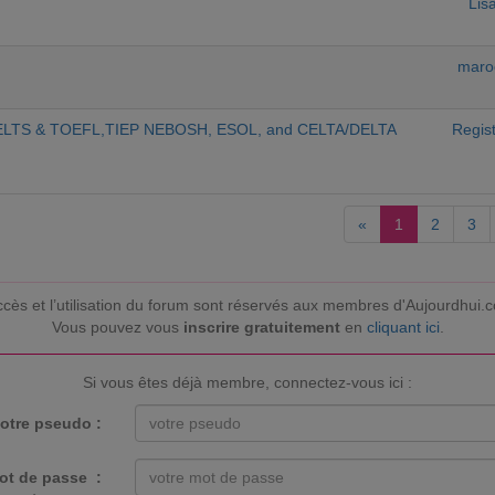
Lis
maro
l IELTS & TOEFL,TIEP NEBOSH, ESOL, and CELTA/DELTA
Regis
«
1
2
3
ccès et l’utilisation du forum sont réservés aux membres d'Aujourdhui.
Vous pouvez vous
inscrire gratuitement
en
cliquant ici
.
Si vous êtes déjà membre, connectez-vous ici :
otre pseudo :
ot de passe :