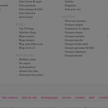
Infos forme & santé
Sudoku
nnalisé
Infos grossesse
Kingoloto
u
Infos maman & bébé
Juste pour rire
Infos bien-être
GROUPES
Infos beauté
Nouveaux groupes
BLOGS
Groupes maigrir
Top 50 blogs
Commencer le régime
Sélection blogs
Groupes cuisine
Blogs experts
Groupes nutrition
Blogs équipes
Groupes psycho
Blog aujourdhui.com
Groupes forme santé
Blogs de A à Z
Groupes grossesse & bébé
Groupes régionaux
BONS PLANS
Groupes beauté
Meilleurs plans
Par région
Ambassadrices
Ajouter bon plan
Nouveaux bons plans
Nos valeurs
plan du site
témoignages
presse
contact
aide
conditi