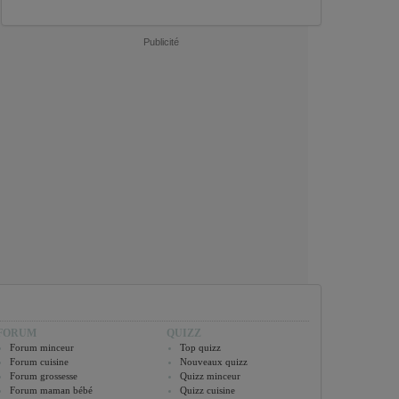
Publicité
FORUM
QUIZZ
Forum minceur
Top quizz
Forum cuisine
Nouveaux quizz
Forum grossesse
Quizz minceur
Forum maman bébé
Quizz cuisine