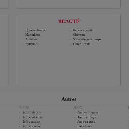
BEAUTÉ
Dossiers beauté
Recettes beauté
Maquillage
Cheveux
Anti-âge
Soins visage & corps
Epilation
Quizz beauté
Autres
INFOS
JEUX
Infos minceur
Jeu des bougies
Infos nutrition
Tour de magie
Infos cuisine
Jeu du pendu
Infos psycho
Balle bleue