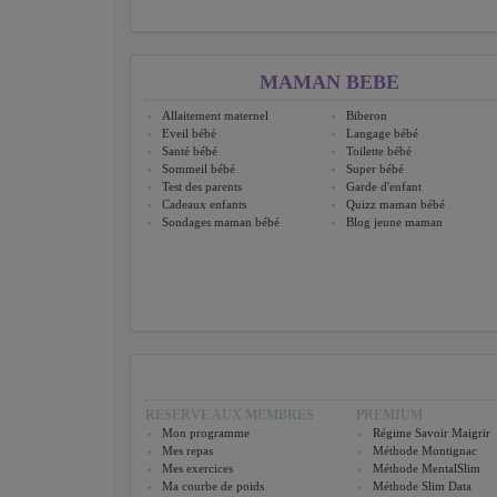
MAMAN BEBE
Allaitement maternel
Biberon
Eveil bébé
Langage bébé
Santé bébé
Toilette bébé
Sommeil bébé
Super bébé
Test des parents
Garde d'enfant
Cadeaux enfants
Quizz maman bébé
Sondages maman bébé
Blog jeune maman
RESERVE AUX MEMBRES
PREMIUM
Mon programme
Régime Savoir Maigrir
Mes repas
Méthode Montignac
Mes exercices
Méthode MentalSlim
Ma courbe de poids
Méthode Slim Data