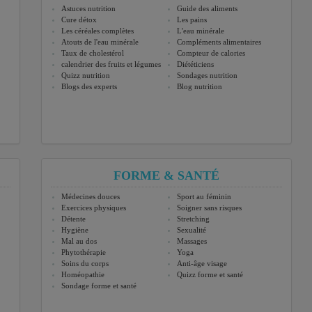
Astuces nutrition
Guide des aliments
Cure détox
Les pains
Les céréales complètes
L'eau minérale
Atouts de l'eau minérale
Compléments alimentaires
Taux de cholestérol
Compteur de calories
calendrier des fruits et légumes
Diététiciens
Quizz nutrition
Sondages nutrition
Blogs des experts
Blog nutrition
FORME & SANTÉ
Médecines douces
Sport au féminin
Exercices physiques
Soigner sans risques
Détente
Stretching
Hygiène
Sexualité
Mal au dos
Massages
Phytothérapie
Yoga
Soins du corps
Anti-âge visage
Homéopathie
Quizz forme et santé
Sondage forme et santé