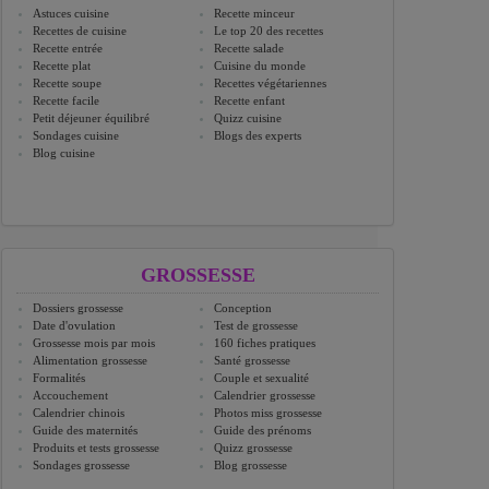
Astuces cuisine
Recette minceur
Recettes de cuisine
Le top 20 des recettes
Recette entrée
Recette salade
Recette plat
Cuisine du monde
Recette soupe
Recettes végétariennes
Recette facile
Recette enfant
Petit déjeuner équilibré
Quizz cuisine
Sondages cuisine
Blogs des experts
Blog cuisine
GROSSESSE
Dossiers grossesse
Conception
Date d'ovulation
Test de grossesse
Grossesse mois par mois
160 fiches pratiques
Alimentation grossesse
Santé grossesse
Formalités
Couple et sexualité
Accouchement
Calendrier grossesse
Calendrier chinois
Photos miss grossesse
Guide des maternités
Guide des prénoms
Produits et tests grossesse
Quizz grossesse
Sondages grossesse
Blog grossesse