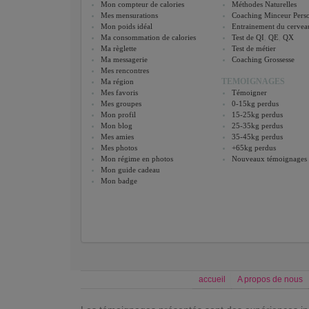
Mon compteur de calories
Méthodes Naturelles
Mes mensurations
Coaching Minceur Perso
Mon poids idéal
Entrainement du cervea
Ma consommation de calories
Test de QI
,
QE
,
QX
Ma règlette
Test de métier
Ma messagerie
Coaching Grossesse
Mes rencontres
TEMOIGNAGES
Ma région
Mes favoris
Témoigner
Mes groupes
0-15kg perdus
Mon profil
15-25kg perdus
Mon blog
25-35kg perdus
Mes amies
35-45kg perdus
Mes photos
+65kg perdus
Mon régime en photos
Nouveaux témoignages
Mon guide cadeau
Mon badge
accueil
A propos de nous