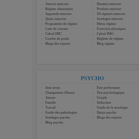
Astuces minceur
Dossiers minceur
Régime alimentaire
Produits minceur
Appareils minceur
50 régimes minceur
Quizz minceur
Sondages minceur
Programme de régime
Menu régime
Liste de courses
Exercices physiques
Calcul IMC
Calcul IMG
Courbe de poids
Réglette de régime
Blogs des experts
Blog régime
PSYCHO
Anti stress
Etre performant
Changement d'heure
Test psychologique
Amour
Couple
Famille
Séduction
Travail
Guide de la sexologie
Guide des pathologies
Quizz psycho
Sondages psycho
Blogs des experts
Blog psycho