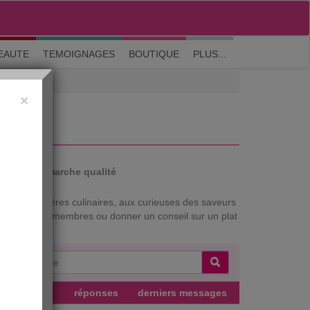
M'inscrire
|
Me connecter
|
? Visite guidée
EAUTE
TEMOIGNAGES
BOUTIQUE
PLUS...
×
auté
Démarche qualité
ux aventurières culinaires, aux curieuses des saveurs
ar les autres membres ou donner un conseil sur un plat
uteur
réponses
derniers messages