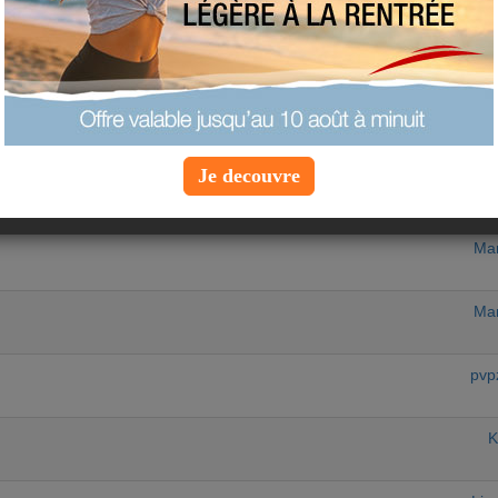
equipe-a
Mat
du Maghreb
Ash
Je decouvre
ni
Mar
Mar
pvp
K