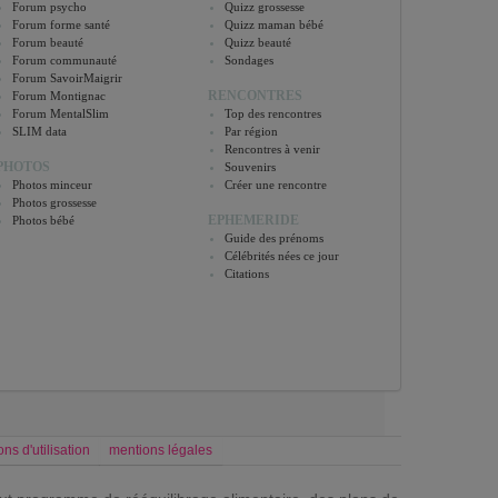
Forum psycho
Quizz grossesse
Forum forme santé
Quizz maman bébé
Forum beauté
Quizz beauté
Forum communauté
Sondages
Forum SavoirMaigrir
RENCONTRES
Forum Montignac
Forum MentalSlim
Top des rencontres
SLIM data
Par région
Rencontres à venir
PHOTOS
Souvenirs
Photos minceur
Créer une rencontre
Photos grossesse
EPHEMERIDE
Photos bébé
Guide des prénoms
Célébrités nées ce jour
Citations
ons d'utilisation
mentions légales