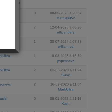
ujourdhuicom
hias352
0
08-05-2026 à 20:37
Mathias352
ley_Bo
7
12-04-2026 à 00:20
officeriders
cole32
1
30-07-2024 à 07:37
william-cd
kUltra
1
10-03-2023 à 13:39
pvpzonevc
kUltra
2
03-03-2023 à 11:24
Slavic
zonevc
2
16-02-2023 à 11:04
MarkUltra
ushi
0
09-01-2023 à 21:16
Kushi