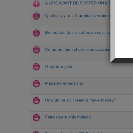
A LIRE AVANT DE POSTER UN MESSAGE
Quel spray anti-fourmis est vraiment efficace ?
Recherche des recettes de cuisine des pays 
Comment bien choisir des sacs isothermes
IT sphere jobs
Magento extensions
How do music creators make money?
Faire des sushis maison