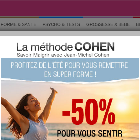
FORME & SANTE
PSYCHO & TESTS
GROSSESSE & BEBE
B
SINES DU MONDE
o & tests
Grossesse
Maman & bébé
Beauté
La commun
de cuisine du monde et de spécialités exotiques ! Ce forum est dédié a
 occidentales. N'attendez plus pour découvrir des recettes proposées p
pays des épices et des saveurs tropicales !
Chercher un sujet particulier :
RS SUJETS
a