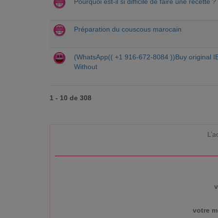
Pourquoi est-il si difficile de faire une recette ?
Préparation du couscous marocain
(WhatsApp(( +1 916-672-8084 ))Buy origina
Without
1 - 10 de 308
L’a
v
votre m