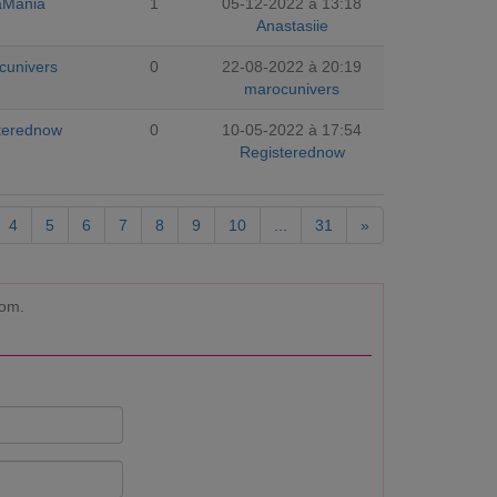
aMania
1
05-12-2022 à 13:18
Anastasiie
cunivers
0
22-08-2022 à 20:19
marocunivers
terednow
0
10-05-2022 à 17:54
Registerednow
4
5
6
7
8
9
10
...
31
»
com.