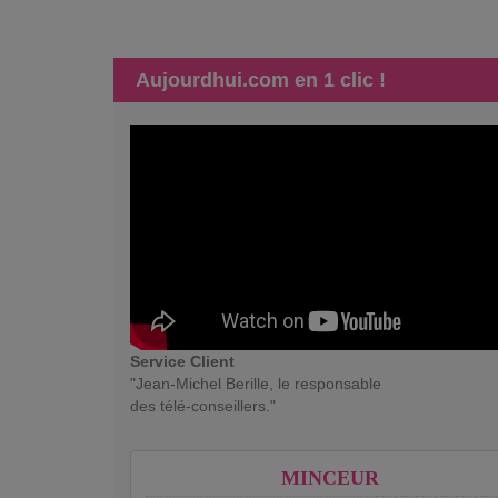
Aujourdhui.com en 1 clic !
Service Client
"Jean-Michel Berille, le responsable
des télé-conseillers."
MINCEUR