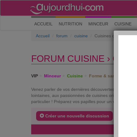
(current)
ACCUEIL
NUTRITION
MINCEUR
CUISINE
Accueil
forum
cuisine
Cuisines du monde
FORUM CUISINE › CUI
VIP
Minceur
Cuisine
Forme & santé
Psych
Venez parler de vos dernières découvertes en matière 
lointaines, aux passionnées de cuisines orientales ou
particulier ! Préparez vos papilles pour un voyage aux 
Créer une nouvelle discussion
DERNIE