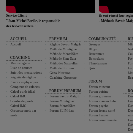
Service Client
ils ont réussi leur rég
"Jean-Michel Berille, le responsable
- Méthode Savoir Maig
des télé-conseillers."
ACCUEIL
PREMIUM
COMMUNAUTÉ
RU
Accueil
Régime Savoir Maigrir
Groupes
Min
Méthode Montignac
Blogs
Nut
Méthode MentalSlim
Rencontres
Cui
COACHING
Méthode Slim Data
Bons plans
Psy
Menus régime
Méthodes Naturelles
Témoignages
For
Liste de courses
Méthode Chrono-
Quiz
Gro
Suivi des mensurations
Géno-Nutrition
Ma
Réglette de régime
Coaching Grossesse
Bea
FORUM
Exercices physiques
Compteur de calories
Forum minceur
FORUM PREMIUM
DO
Calcul poids idéal
Forum cuisine
Calcul IMC
Forum Savoir Maigrir
Forum grossesse
Dos
Courbe de poids
Forum Montignac
Forum maman bébé
Dos
Calcul IMG
Forum MentalSlim
Forum psycho
Dos
Grossesse mois par
Forum SLIM data
Forum forme santé
Dos
mois
Forum beauté
san
Forum communauté
Dos
Dos
Dos