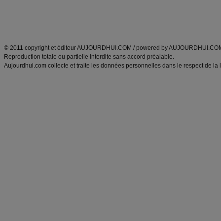
Atkins
|
régime maigrir
|
régime mayo
|
régime protéiné
|
régime minceur
|
surcharge pon
Découvrez aussi
:
blog
Fabrice Boutain
|
index des blogs
|
dictionnaire des prénoms
|
e
ANXA Partenaires
:
Recette
de cuisine |
Recette cuisine
|
© 2011 copyright et éditeur AUJOURDHUI.COM / powered by AUJOURDHUI.CO
Reproduction totale ou partielle interdite sans accord préalable.
Aujourdhui.com collecte et traite les données personnelles dans le respect de la 