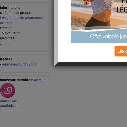
sujets de discussion
mes
informations
Bienvenue dans votre groupe de
0
catégorie du groupe
motivation pour mincir
Les groupes du programme
Comment bien organiser votre groupe
0
minceur
?
création
15 avril 2023
membres
discussions 1 - 2 de 2
1
Je 
leaders
•
equipe-aujourdhuicom
nouveaux membres
voir tout
equipe-auj
ourdhuicom