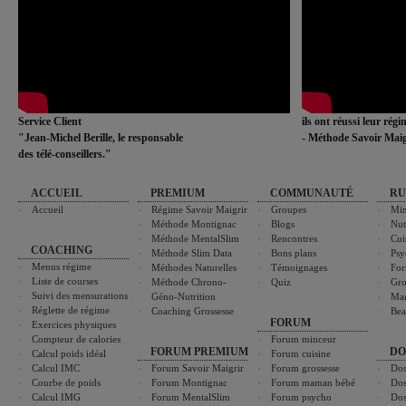
Service Client
ils ont réussi leur rég
"Jean-Michel Berille, le responsable
- Méthode Savoir Maig
des télé-conseillers."
ACCUEIL
PREMIUM
COMMUNAUTÉ
RU
Accueil
Régime Savoir Maigrir
Groupes
Min
Méthode Montignac
Blogs
Nut
Méthode MentalSlim
Rencontres
Cui
COACHING
Méthode Slim Data
Bons plans
Psy
Menus régime
Méthodes Naturelles
Témoignages
For
Liste de courses
Méthode Chrono-
Quiz
Gro
Suivi des mensurations
Géno-Nutrition
Ma
Réglette de régime
Coaching Grossesse
Bea
FORUM
Exercices physiques
Compteur de calories
Forum minceur
FORUM PREMIUM
DO
Calcul poids idéal
Forum cuisine
Calcul IMC
Forum Savoir Maigrir
Forum grossesse
Dos
Courbe de poids
Forum Montignac
Forum maman bébé
Dos
Calcul IMG
Forum MentalSlim
Forum psycho
Dos