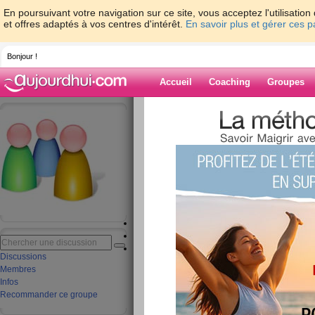
En poursuivant votre navigation sur ce site, vous acceptez l'utilisati
et offres adaptés à vos centres d'intérêt.
En savoir plus et gérer ces 
Bonjour !
Accueil
Coaching
Groupes
Accueil
>
groupe
>
Les groupes du progr
lundi 24/04/2023
Je commence le
24/04/2023
rejoindre ce groupe
aide groupe
Discussions
Membres
Infos
Discussions
Membres
discussions 1 - 1 de 2
Infos
Recommander ce groupe
total