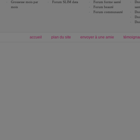
Grossesse mois par
Forum SLIM data
Forum forme santé
Dos
mois
Forum beauté
san
Forum communauté
Dos
Dos
Dos
accueil
plan du site
envoyer à une amie
témoigna
Forum minceur
Forum cuisine
Commencer un régime
cuisines régionales
Régime et perte de poids
cuisines du monde
Alimentation équilibrée et nutrition
boissons, vins et cocktails
Soins esthétiques
astuces et bons plans
Excercices physiques et fitness
abécédaire culinaire
Minceur
Recette cuisine
blog régime
recette facile
calcul imc
recettes verrines
dossier régime
Recette wok
exercices physiques
Recette poulet
produits minceur
Cuisine italienne
Tags
:
ventre plat
|
imc
|
maigrir des fesses
|
abdominaux
|
maigrir des hanches
|
maigri