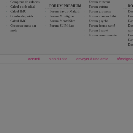
Compteur de calories
Forum minceur
FORUM PREMIUM
DO
Calcul poids idéal
Forum cuisine
Calcul IMC
Forum Savoir Maigrir
Forum grossesse
Dos
Courbe de poids
Forum Montignac
Forum maman bébé
Dos
Calcul IMG
Forum MentalSlim
Forum psycho
Dos
Grossesse mois par
Forum SLIM data
Forum forme santé
Dos
mois
Forum beauté
san
Forum communauté
Dos
Dos
Dos
accueil
plan du site
envoyer à une amie
témoigna
Forum minceur
Forum cuisine
Commencer un régime
cuisines régionales
Régime et perte de poids
cuisines du monde
Alimentation équilibrée et nutrition
boissons, vins et cocktails
Soins esthétiques
astuces et bons plans
Excercices physiques et fitness
abécédaire culinaire
Minceur
Recette cuisine
blog régime
recette facile
calcul imc
recettes verrines
dossier régime
Recette wok