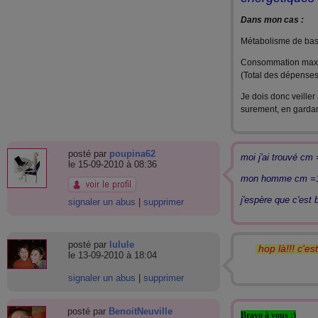
Dans mon cas :
Métabolisme de bas
Consommation max
(Total des dépenses
Je dois donc veille
surement, en gardant
posté par
poupina62
moi j'ai trouvé cm
le 15-09-2010 à 08:36
mon homme cm =
j'espère que c'est b
signaler un abus
|
supprimer
posté par
lulule
hop là!!! c'e
le 13-09-2010 à 18:04
signaler un abus
|
supprimer
posté par
BenoitNeuville
Bravo à vous :)