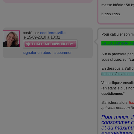
masse idéale : 58 kgs 
bizzzzzzzzz
posté par
cecileneuville
Pour calculer son m
le 15-09-2010 à 10:31
CALCULER SON M
signaler un abus
|
supprimer
Sur la première pag
vous cliquez sur "
ca
En dessous a s'affic
de base à maintenir 
Vous cliquez ensuite
(en étant le plus ho
quotidiennes
".
S'affichera alors
Tot
qui vous donnera l'i
Pour mincir, 
consommer ch
et au maxim
énergétiques