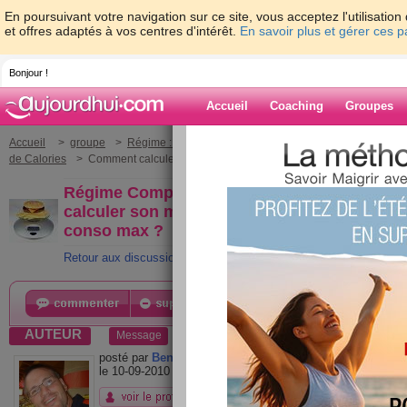
En poursuivant votre navigation sur ce site, vous acceptez l'utilisati
et offres adaptés à vos centres d'intérêt.
En savoir plus et gérer ces 
Bonjour !
Accueil
Coaching
Groupes
Accueil
>
groupe
>
Régime : maigrir et perdre du poids
>
Régime Compte
de Calories
> Comment calculer son métabolisme de base et sa conso max ?
Régime Compteur de Calories › Comment
calculer son métabolisme de base et sa
conso max ?
Retour aux discussions
AUTEUR
Message
posté par
BenoitNeuville
Comment
le 10-09-2010 à 09:34
conso ma