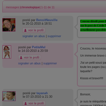
messages [
chronologique
] 1-11 de 11
posté par
BenoitNeuville
Coucou désolé pour
le 20-11-2010 à 18:51
sur le post de Cécile 
actuellement possible 
signaler un abus
|
supprimer
posté par
PetiteMel
Coucou, le nouveau c
le 14-10-2010 à 20:59
Un immense bravo à 
J'ai un petit souci
signaler un abus
|
supprimer
toute les pages (ou p
laquelle?
Kissss et bravo!!!!!
posté par
tayanah
Bonsoir,
le 07-10-2010 à 21:30
je suis le rééquilib
minimum 1900kal (c'e