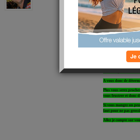
Avec le petit défi qui 
CALCULER SON ME
Sur la première page v
Le métabolisme de base
Puis vous cliquez sur "
quotidienne moyenne. Vo
Je 
Va s'afficher ensuite l
conso max (CM)
C'est simplissime non 
A vous donc de détermi
Plus vous serez proche
vous frustrer et donc de
Si vous mangez un peu p
faut pour ne pas grossi
Allez je compte sur vo