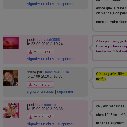
signaler un abus
|
supprimer
est ce que je reste 
on mange,+ on perd
merci de votre répo
posté par
zeph1980
Alors pour moi, ça do
le 23-09-2010 à 10:24
Donc si j'ai bien comp
tomber les 283cal res
signaler un abus
|
supprimer
posté par
BenoitNeuville
C'est super les fille
le 17-09-2010 à 16:59
neuf ;)
signaler un abus
|
supprimer
posté par
nicolic
ça y est j'ai calculé :
le 15-09-2010 à 23:38
alors 1345 kcal MB e
tu parles aujourd'hu
signaler un abus
|
supprimer