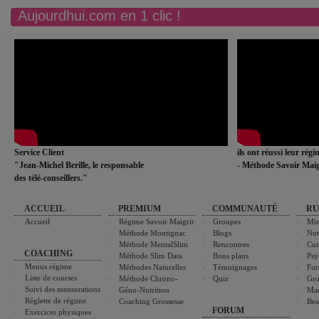
Aujourdhui.com en 1 clic !
Service Client
ils ont réussi leur rég
"Jean-Michel Berille, le responsable
- Méthode Savoir Maig
des télé-conseillers."
ACCUEIL
PREMIUM
COMMUNAUTÉ
RU
Accueil
Régime Savoir Maigrir
Groupes
Min
Méthode Montignac
Blogs
Nut
Méthode MentalSlim
Rencontres
Cui
COACHING
Méthode Slim Data
Bons plans
Psy
Menus régime
Méthodes Naturelles
Témoignages
For
Liste de courses
Méthode Chrono-
Quiz
Gro
Suivi des mensurations
Géno-Nutrition
Ma
Réglette de régime
Coaching Grossesse
Bea
FORUM
Exercices physiques