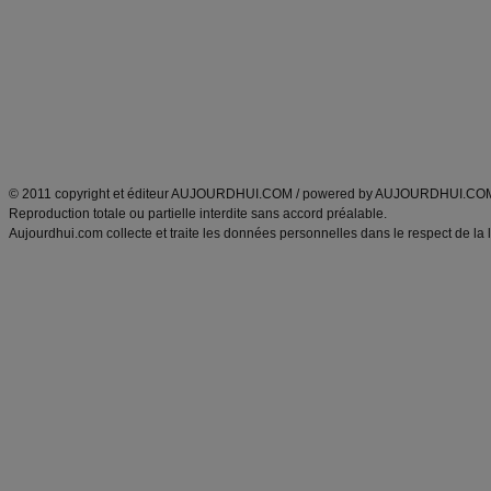
exercices physiques
Recette poulet
produits minceur
Cuisine italienne
Tags
:
ventre plat
|
imc
|
maigrir des fesses
|
abdominaux
|
maigrir des hanches
|
maigri
Atkins
|
régime maigrir
|
régime mayo
|
régime protéiné
|
régime minceur
|
surcharge pon
Découvrez aussi
:
blog
Fabrice Boutain
|
index des blogs
|
dictionnaire des prénoms
|
e
ANXA Partenaires
:
Recette
de cuisine |
Recette cuisine
|
© 2011 copyright et éditeur AUJOURDHUI.COM / powered by AUJOURDHUI.CO
Reproduction totale ou partielle interdite sans accord préalable.
Aujourdhui.com collecte et traite les données personnelles dans le respect de la 