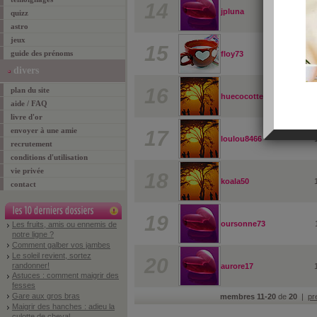
14
jpluna
quizz
astro
jeux
15
guide des prénoms
floy73
divers
16
plan du site
huecocotte
aide / FAQ
livre d'or
envoyer à une amie
17
loulou8466
recrutement
conditions d'utilisation
vie privée
18
koala50
contact
19
oursonne73
Les fruits, amis ou ennemis de
notre ligne ?
Comment galber vos jambes
Le soleil revient, sortez
20
randonner!
aurore17
Astuces : comment maigrir des
fesses
Gare aux gros bras
membres 11-20
de
20
|
pr
Maigrir des hanches : adieu la
culotte de cheval