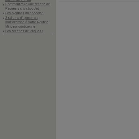
Comment faire une recette de
Pâques sans chocolat
Les bienfaits du chocolat
3 raisons d'ajouter un
multivitamine à votre Routine
Minceur quotidienne
Les recettes de Pâques !