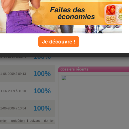
100%
10-06-2009 à 07:42
100%
10-06-2009 à 21:10
100%
10-06-2009 à 22:14
Je découvre !
100%
18-06-2009 à 21:40
dossiers récents
100%
11-06-2009 à 09:13
100%
11-06-2009 à 11:20
100%
11-06-2009 à 13:54
emier
|
précédent
| suivant | dernier