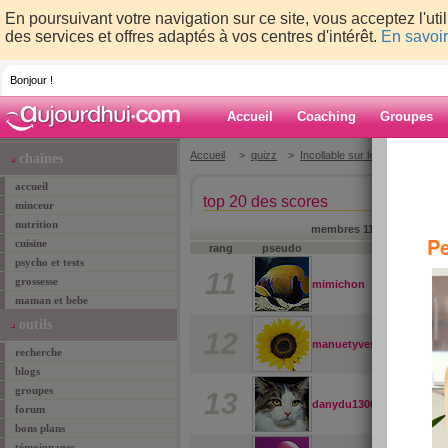
En poursuivant votre navigation sur ce site, vous acceptez l'ut
des services et offres adaptés à vos centres d'intérêt.
En savoir
Bonjour !
Accueil
Coaching
Groupes
Accueil
>
quizz
>
Incollable sur les mamans des 
chaînes
accueil
top 20 des scores
minceur
nutrition
membres 11-20
de
20
|
pr
Pe
cuisine
rang
pseudo
psycho et tests
11
grossesse
mimichon
maman et bebe
outils
12
manuetyves
recherche
blogs
groupes
13
danydu13009
forum
bons plans
témoignages