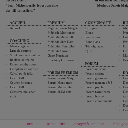
Service Client
ils ont réussi leur rég
"Jean-Michel Berille, le responsable
- Méthode Savoir Maig
des télé-conseillers."
ACCUEIL
PREMIUM
COMMUNAUTÉ
RU
Accueil
Régime Savoir Maigrir
Groupes
Min
Méthode Montignac
Blogs
Nut
Méthode MentalSlim
Rencontres
Cui
COACHING
Méthode Slim Data
Bons plans
Psy
Menus régime
Méthodes Naturelles
Témoignages
For
Liste de courses
Méthode Chrono-
Quiz
Gro
Suivi des mensurations
Géno-Nutrition
Ma
Réglette de régime
Coaching Grossesse
Bea
FORUM
Exercices physiques
Compteur de calories
Forum minceur
FORUM PREMIUM
DO
Calcul poids idéal
Forum cuisine
Calcul IMC
Forum Savoir Maigrir
Forum grossesse
Dos
Courbe de poids
Forum Montignac
Forum maman bébé
Dos
Calcul IMG
Forum MentalSlim
Forum psycho
Dos
Grossesse mois par
Forum SLIM data
Forum forme santé
Dos
mois
Forum beauté
san
Forum communauté
Dos
Dos
Dos
accueil
plan du site
envoyer à une amie
témoigna