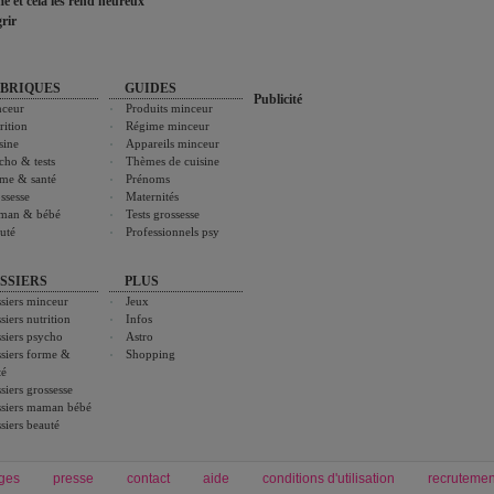
ime et cela les rend heureux
rir
BRIQUES
GUIDES
Publicité
ceur
Produits minceur
rition
Régime minceur
sine
Appareils minceur
cho & tests
Thèmes de cuisine
me & santé
Prénoms
ssesse
Maternités
man & bébé
Tests grossesse
uté
Professionnels psy
SSIERS
PLUS
siers minceur
Jeux
siers nutrition
Infos
siers psycho
Astro
siers forme &
Shopping
té
siers grossesse
siers maman bébé
siers beauté
ges
presse
contact
aide
conditions d'utilisation
recrutemen