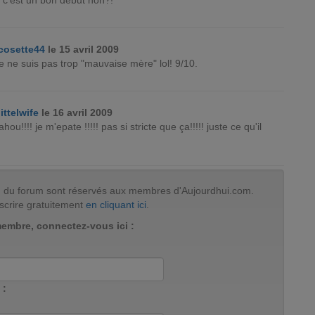
 c'est un bon début non?!
cosette44
le 15 avril 2009
e ne suis pas trop "mauvaise mère" lol! 9/10.
littelwife
le 16 avril 2009
wahou!!!! je m'epate !!!!! pas si stricte que ça!!!!! juste ce qu'il
tion du forum sont réservés aux membres d'Aujourdhui.com.
scrire gratuitement
en cliquant ici
.
membre, connectez-vous ici :
 :