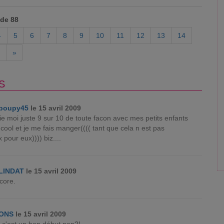
 de 88
4
5
6
7
8
9
10
11
12
13
14
»
S
poupy45
le 15 avril 2009
ie moi juste 9 sur 10 de toute facon avec mes petits enfants
p cool et je me fais manger(((( tant que cela n est pas
pour eux)))) biz....
LINDAT
le 15 avril 2009
core.
ONS
le 15 avril 2009