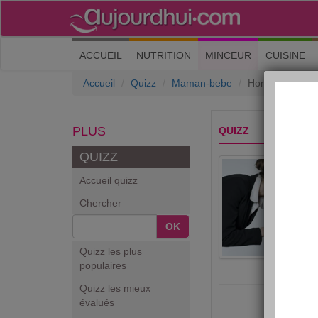
(current)
ACCUEIL
NUTRITION
MINCEUR
CUISINE
Accueil
Quizz
Maman-bebe
Hommage : les
PLUS
QUIZZ
QUIZZ
Accueil quizz
Chercher
OK
Quizz les plus
populaires
Quizz les mieux
évalués