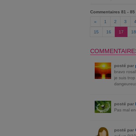
Commentaires 81 - 85
«
1
2
3
15
16
17
18
COMMENTAIRE
posté par
bravo rosal
je suis tro
dangeureux 
posté par
Pas mal en
posté par