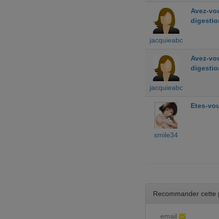
Avez-vou
digestio
jacquieabc
Avez-vou
digestio
jacquieabc
Etes-vou
smile34
Recommander cette 
email