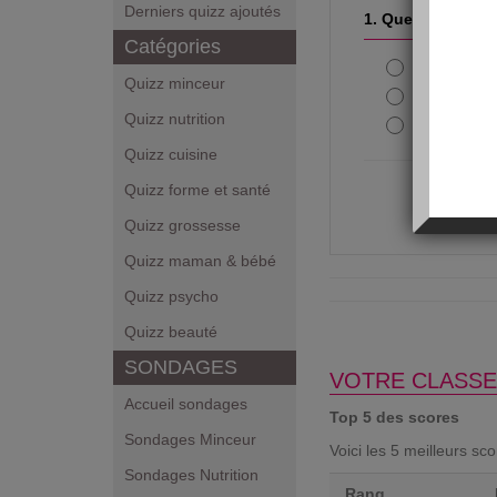
Derniers quizz ajoutés
1. Quel était le 
Catégories
Cathy
Quizz minceur
Fran
Quizz nutrition
Valérie
Quizz cuisine
Quizz forme et santé
Quizz grossesse
Quizz maman & bébé
Quizz psycho
Quizz beauté
SONDAGES
VOTRE CLASSE
Accueil sondages
Top 5 des scores
Sondages Minceur
Voici les 5 meilleurs sc
Sondages Nutrition
Rang