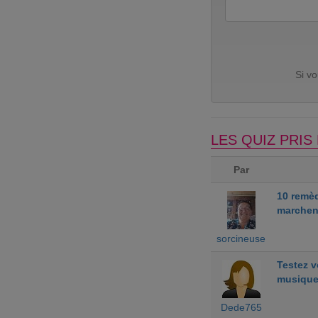
Si v
LES QUIZ PRI
Par
10 remè
marchen
sorcineuse
Testez 
musiqu
Dede765