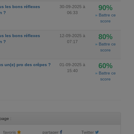
90%
s les bons réflexes
30-09-2025 à
n ?
06:33
»
Battre ce
score
80%
s les bons réflexes
12-09-2025 à
n ?
07:17
»
Battre ce
score
60%
s un(e) pro des crêpes ?
01-09-2025 à
15:40
»
Battre ce
score
page :
favoris
partager
Twitter