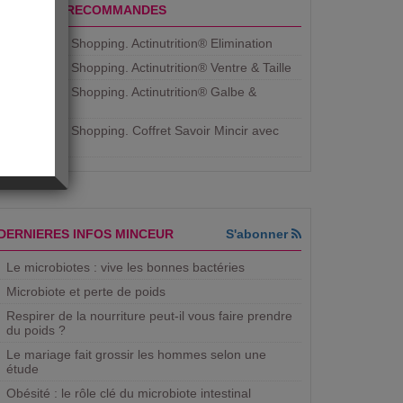
PRODUITS RECOMMANDES
Aujourdhui Shopping. Actinutrition® Elimination
Aujourdhui Shopping. Actinutrition® Ventre & Taille
Aujourdhui Shopping. Actinutrition® Galbe &
Courbe
Aujourdhui Shopping. ​Coffret Savoir Mincir avec
Jean
DERNIERES INFOS MINCEUR
S'abonner
Le microbiotes : vive les bonnes bactéries
Microbiote et perte de poids
Respirer de la nourriture peut-il vous faire prendre
du poids ?
Le mariage fait grossir les hommes selon une
étude
Obésité : le rôle clé du microbiote intestinal