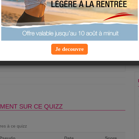
prénom de Super Nanny ?
Je decouvre
Question suivante »
MENT SUR CE QUIZZ
ores à ce quizz
Pseudo
Date
Score