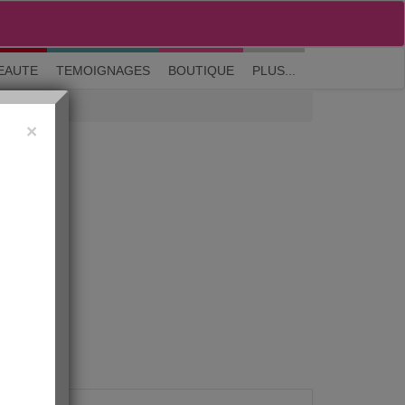
M'inscrire
|
Me connecter
|
? Visite guidée
EAUTE
TEMOIGNAGES
BOUTIQUE
PLUS...
×