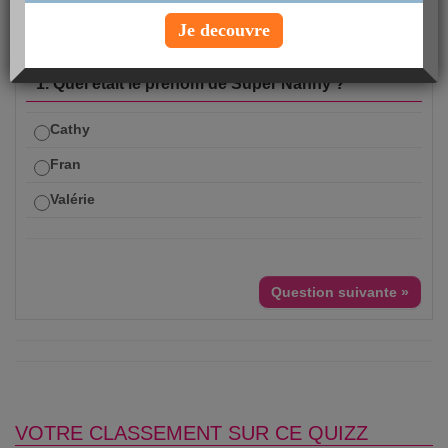
Je decouvre
Questions 1 sur 10
1. Quel était le prénom de Super Nanny ?
Cathy
Fran
Valérie
Question suivante »
VOTRE CLASSEMENT SUR CE QUIZZ