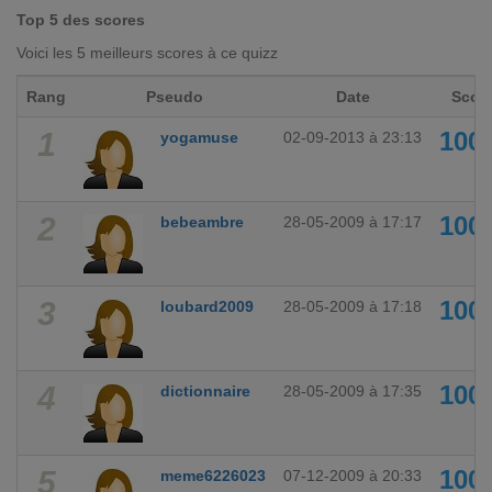
Top 5 des scores
Voici les 5 meilleurs scores à ce quizz
Rang
Pseudo
Date
Scor
1
100
yogamuse
02-09-2013 à 23:13
2
100
bebeambre
28-05-2009 à 17:17
3
100
loubard2009
28-05-2009 à 17:18
4
100
dictionnaire
28-05-2009 à 17:35
5
100
meme6226023
07-12-2009 à 20:33