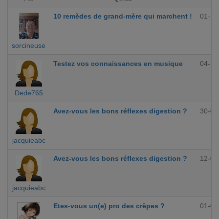
10 remèdes de grand-mère qui marchent !
01-12
sorcineuse
Testez vos connaissances en musique
04-10
Dede765
Avez-vous les bons réflexes digestion ?
30-09
jacquieabc
Avez-vous les bons réflexes digestion ?
12-09
jacquieabc
Etes-vous un(e) pro des crêpes ?
01-09