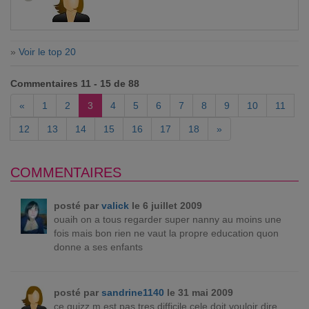
»
Voir le top 20
Commentaires 11 - 15 de 88
«
1
2
3
4
5
6
7
8
9
10
11
12
13
14
15
16
17
18
»
COMMENTAIRES
posté par
valick
le 6 juillet 2009
ouaih on a tous regarder super nanny au moins une
fois mais bon rien ne vaut la propre education quon
donne a ses enfants
posté par
sandrine1140
le 31 mai 2009
ce quizz m est pas tres difficile cele doit vouloir dire