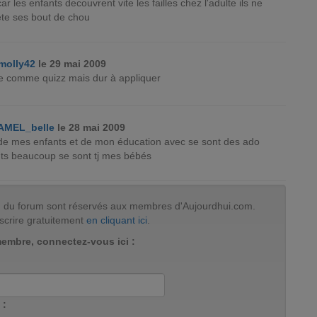
ar les enfants decouvrent vite les failles chez l'adulte ils ne
ete ses bout de chou
molly42
le 29 mai 2009
ire comme quizz mais dur à appliquer
AMEL_belle
le 28 mai 2009
r de mes enfants et de mon éducation avec se sont des ado
nts beaucoup se sont tj mes bébés
tion du forum sont réservés aux membres d'Aujourdhui.com.
scrire gratuitement
en cliquant ici
.
membre, connectez-vous ici :
 :