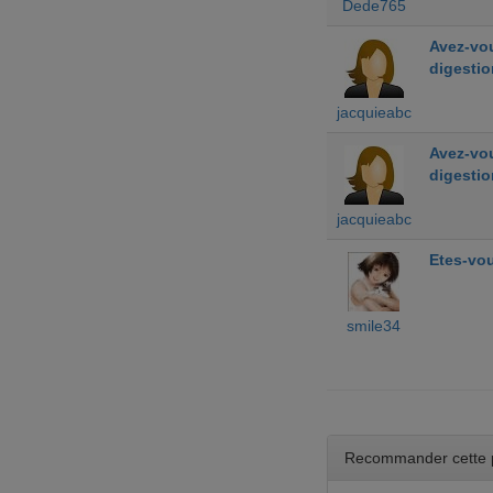
Dede765
Avez-vou
digestio
jacquieabc
Avez-vou
digestio
jacquieabc
Etes-vou
smile34
Recommander cette 