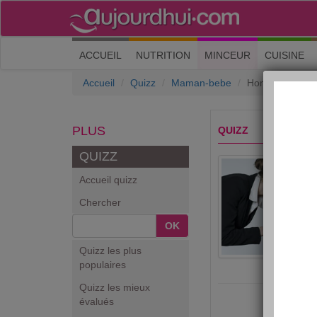
(current)
ACCUEIL
NUTRITION
MINCEUR
CUISINE
Accueil
Quizz
Maman-bebe
Hommage : les
PLUS
QUIZZ
QUIZZ
Accueil quizz
Chercher
OK
Quizz les plus
populaires
Quizz les mieux
évalués