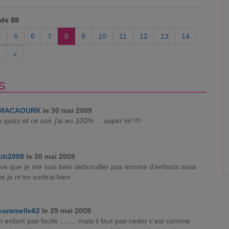
 de 88
4
5
6
7
8
9
10
11
12
13
14
»
S
MACAOURK
le 30 mai 2009
ce quizz et ce soir j'ai eu 100% ... super lol !!!!
titi2009
le 30 mai 2009
ve que je me suis bien debrouiller pas encore d'enfants mais
e je m'en sortirai bien
karamelle62
le 29 mai 2009
 enfant pas facile ........ mais il faut pas ceder c'est comme