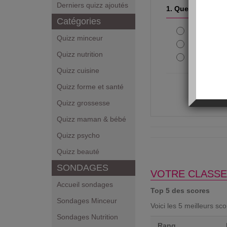
Derniers quizz ajoutés
1. Quel était le 
Catégories
Cathy
Quizz minceur
Fran
Quizz nutrition
Valérie
Quizz cuisine
Quizz forme et santé
Quizz grossesse
Quizz maman & bébé
Quizz psycho
Quizz beauté
SONDAGES
VOTRE CLASSE
Accueil sondages
Top 5 des scores
Sondages Minceur
Voici les 5 meilleurs sc
Sondages Nutrition
Rang