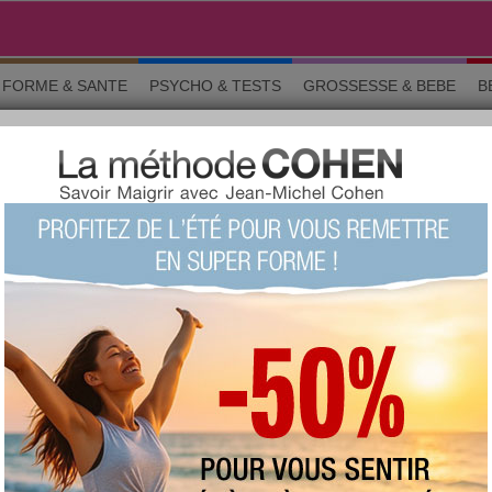
FORME & SANTE
PSYCHO & TESTS
GROSSESSE & BEBE
B
 10 commandements de Super Nanny
Hommage : les 10 commandements
de Super Nanny ?
+528
Note :
Le quizz du siècle !
(fait 16349
fois)
88 %
Score moyen :
Questions 1 sur 10