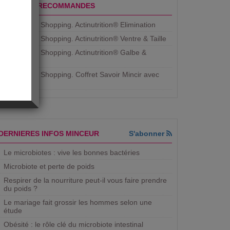
PRODUITS RECOMMANDES
Aujourdhui Shopping. Actinutrition® Elimination
Aujourdhui Shopping. Actinutrition® Ventre & Taille
Aujourdhui Shopping. Actinutrition® Galbe &
Courbe
Aujourdhui Shopping. ​Coffret Savoir Mincir avec
Jean
DERNIERES INFOS MINCEUR
S'abonner
Le microbiotes : vive les bonnes bactéries
Microbiote et perte de poids
Respirer de la nourriture peut-il vous faire prendre
du poids ?
Le mariage fait grossir les hommes selon une
étude
Obésité : le rôle clé du microbiote intestinal