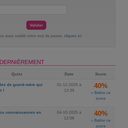
ous avez oublié votre mot de passe,
cliquez ici
S DERNIÈREMENT
Quizz
Date
Score
40%
des de grand-mère qui
01-12-2025 à
t !
13:39
»
Battre ce
score
40%
vos connaissances en
04-10-2025 à
e
12:08
»
Battre ce
score