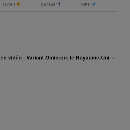
favoris
partager
Twitter
é en vidéo : Variant Omicron: le Royaume-Uni rehauss