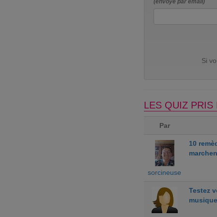
(envoyé par email)
Si v
LES QUIZ PRI
Par
10 remè
marchen
sorcineuse
Testez 
musiqu