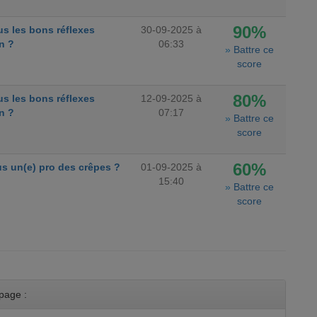
90%
s les bons réflexes
30-09-2025 à
n ?
06:33
»
Battre ce
score
80%
s les bons réflexes
12-09-2025 à
n ?
07:17
»
Battre ce
score
60%
s un(e) pro des crêpes ?
01-09-2025 à
15:40
»
Battre ce
score
page :