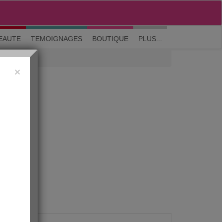
M'inscrire
|
Me connecter
|
? Visite guidée
EAUTE
TEMOIGNAGES
BOUTIQUE
PLUS...
×