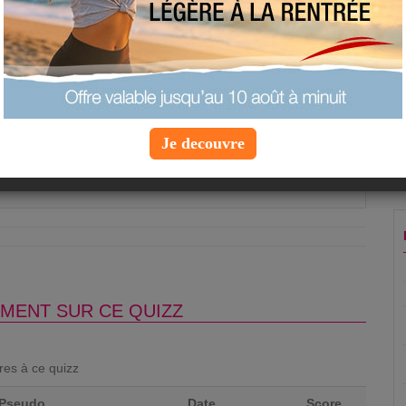
prénom de Super Nanny ?
Je decouvre
Question suivante »
MENT SUR CE QUIZZ
ores à ce quizz
Pseudo
Date
Score