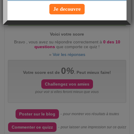
Je decouvre
Evaluez ce quizz :
intéressant
(423)
peu
intéressant
(54)
Voici votre score
Bravo , vous avez su répondre correctement à
0 des 10
questions
que comporte ce quiz !
»
Voir les réponses
0
%
Votre score est de
. Peut mieux faire!
Challengez vos amies
pour voir si elles feront mieux que vous
-
Poster sur le blog
pour montrer vos résultats à toutes
-
Commenter ce quizz
pour laisser une impression sur ce quizz