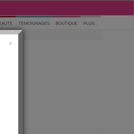
M'inscrire
|
Me connecter
|
? Visite guidée
EAUTE
TEMOIGNAGES
BOUTIQUE
PLUS...
×