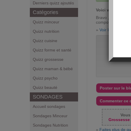
Derniers quizz ajoutés
Voici votre score
Catégories
Bravo , vous avez
Quizz minceur
comporte ce quiz !
»
Voir les réponse
Quizz nutrition
Quizz cuisine
Vo
Quizz forme et santé
Quizz grossesse
Quizz maman & bébé
Quizz psycho
Quizz beauté
Poster sur le b
SONDAGES
Commenter ce 
Accueil sondages
Vous 
Sondages Minceur
Grossesse :
Sondages Nutrition
»
Faites plus de qu