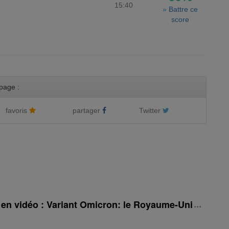
15:40
»
Battre ce
score
page :
favoris
partager
Twitter
é en vidéo : Variant Omicron: le Royaume-Uni rehauss