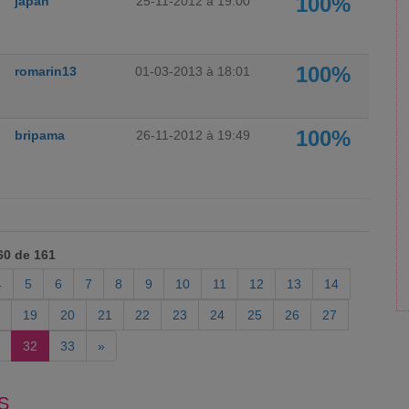
100%
japan
25-11-2012 à 19:00
100%
romarin13
01-03-2013 à 18:01
100%
bripama
26-11-2012 à 19:49
60 de 161
4
5
6
7
8
9
10
11
12
13
14
19
20
21
22
23
24
25
26
27
32
33
»
S