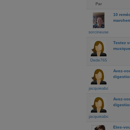
Par
10 remè
marchen
sorcineuse
Testez 
musiqu
Dede765
Avez-vou
digestio
jacquieabc
Avez-vou
digestio
jacquieabc
Etes-vou