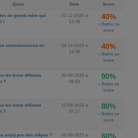
Quizz
Date
Score
40%
des de grand-mère qui
01-12-2025 à
t !
13:39
»
Battre ce
score
40%
vos connaissances en
04-10-2025 à
e
12:08
»
Battre ce
score
90%
s les bons réflexes
30-09-2025 à
n ?
06:33
»
Battre ce
score
80%
s les bons réflexes
12-09-2025 à
n ?
07:17
»
Battre ce
score
60%
s un(e) pro des crêpes ?
01-09-2025 à