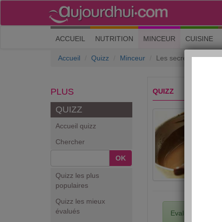
(current)
ACCUEIL
NUTRITION
MINCEUR
CUISINE
Accueil
Quizz
Minceur
Les secrets minceur 
PLUS
QUIZZ
QUIZZ
Accueil quizz
Chercher
OK
Quizz les plus
populaires
Quizz les mieux
évalués
Evaluez ce quiz