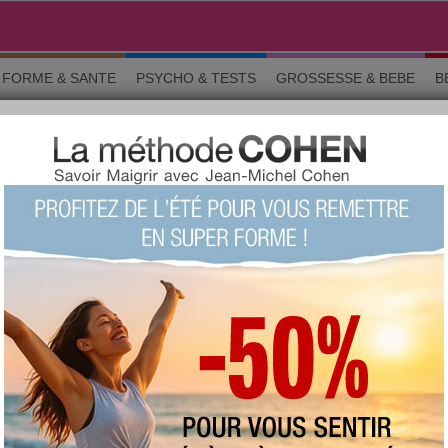
FORME & SANTE
PSYCHO & TESTS
GROSSESSE & BEBE
B
du chocolat
Les secrets minceur du chocolat?
+369
Note :
Le quizz du siècle !
(fait 11345
fois)
57 %
Score moyen :
z :
intéressant
(423)
peu intéressant
(54)