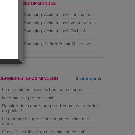
PRODUITS RECOMMANDES
Aujourdhui Shopping. Actinutrition® Elimination
Aujourdhui Shopping. Actinutrition® Ventre & Taille
Aujourdhui Shopping. Actinutrition® Galbe &
Courbe
Aujourdhui Shopping. ​Coffret Savoir Mincir avec
Jean
DERNIERES INFOS MINCEUR
S'abonner
Le microbiotes : vive les bonnes bactéries
Microbiote et perte de poids
Respirer de la nourriture peut-il vous faire prendre
du poids ?
Le mariage fait grossir les hommes selon une
étude
Obésité : le rôle clé du microbiote intestinal