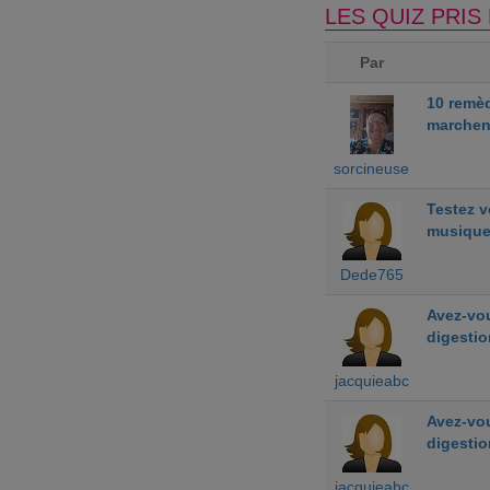
LES QUIZ PRI
Par
10 remè
marchen
sorcineuse
Testez 
musiqu
Dede765
Avez-vou
digestio
jacquieabc
Avez-vou
digestio
jacquieabc