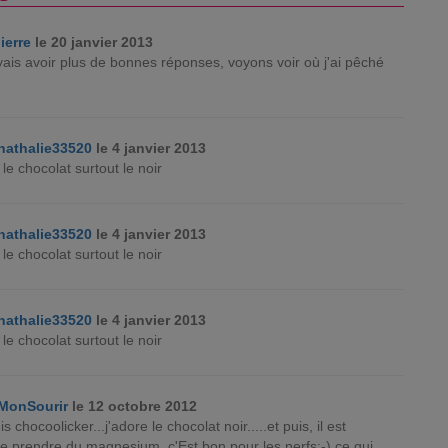
lierre
le 20 janvier 2013
oyais avoir plus de bonnes réponses, voyons voir où j'ai pêché
nathalie33520
le 4 janvier 2013
 le chocolat surtout le noir
nathalie33520
le 4 janvier 2013
 le chocolat surtout le noir
nathalie33520
le 4 janvier 2013
 le chocolat surtout le noir
MonSourir
le 12 octobre 2012
is chocoolicker...j'adore le chocolat noir.....et puis, il est
e prendre du magnesium, c'Est bon pour les nerfs;-) ce qui