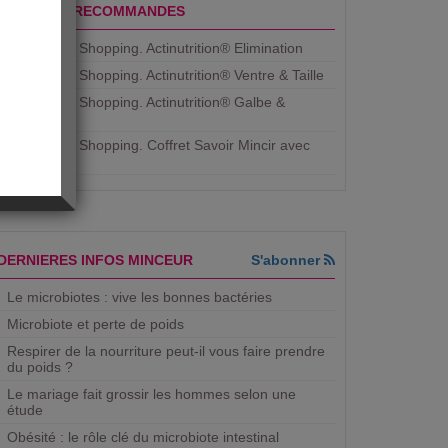
PRODUITS RECOMMANDES
Aujourdhui Shopping. Actinutrition® Elimination
Aujourdhui Shopping. Actinutrition® Ventre & Taille
Aujourdhui Shopping. Actinutrition® Galbe &
Courbe
Aujourdhui Shopping. ​Coffret Savoir Mincir avec
Jean
DERNIERES INFOS MINCEUR
S'abonner
Le microbiotes : vive les bonnes bactéries
Microbiote et perte de poids
Respirer de la nourriture peut-il vous faire prendre
du poids ?
Le mariage fait grossir les hommes selon une
étude
Obésité : le rôle clé du microbiote intestinal