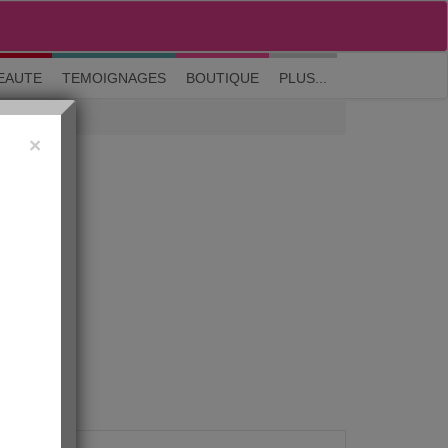
M'inscrire
|
Me connecter
|
? Visite guidée
EAUTE
TEMOIGNAGES
BOUTIQUE
PLUS...
×