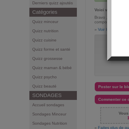
Derniers quizz ajoutés
Voici votre score
Catégories
Bravo , vous avez
Quizz minceur
comporte ce quiz !
»
Voir les réponse
Quizz nutrition
Quizz cuisine
Vo
Quizz forme et santé
Quizz grossesse
Quizz maman & bébé
Quizz psycho
Quizz beauté
Poster sur le b
SONDAGES
Commenter ce 
Accueil sondages
Vous 
Sondages Minceur
Sondages Nutrition
»
Faites plus de qu