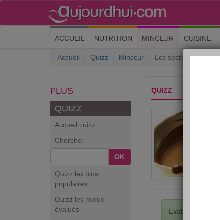
(current)
ACCUEIL
NUTRITION
MINCEUR
CUISINE
Accueil
Quizz
Minceur
Les secrets minceur 
PLUS
QUIZZ
QUIZZ
Accueil quizz
Chercher
OK
Quizz les plus
populaires
Quizz les mieux
évalués
Evaluez ce quiz