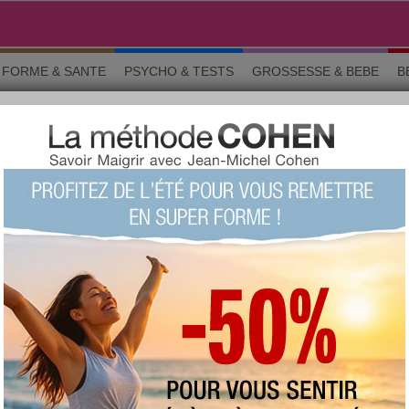
FORME & SANTE
PSYCHO & TESTS
GROSSESSE & BEBE
B
du chocolat
Les secrets minceur du chocolat?
+369
Note :
Le quizz du siècle !
(fait 11345
fois)
57 %
Score moyen :
z :
intéressant
(423)
peu intéressant
(54)