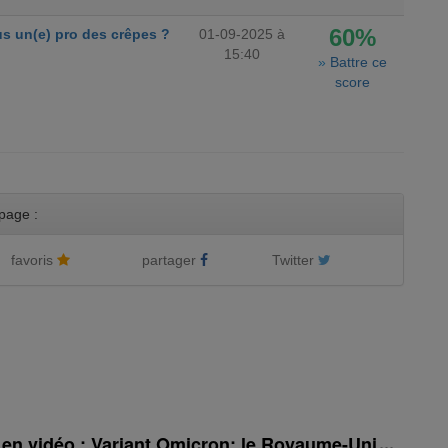
60%
s un(e) pro des crêpes ?
01-09-2025 à
15:40
»
Battre ce
score
page :
favoris
partager
Twitter
é en vidéo : Variant Omicron: le Royaume-Uni rehauss