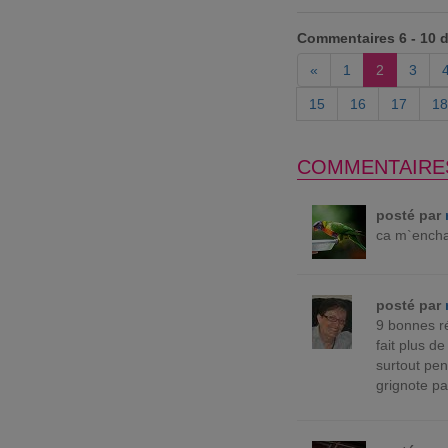
Commentaires 6 - 10 
«
1
2
3
15
16
17
18
COMMENTAIRE
posté par
ca m`encha
posté par
9 bonnes ré
fait plus d
surtout pen
grignote p