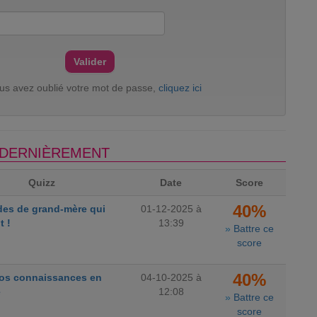
ous avez oublié votre mot de passe,
cliquez ici
S DERNIÈREMENT
Quizz
Date
Score
40%
des de grand-mère qui
01-12-2025 à
t !
13:39
»
Battre ce
score
40%
vos connaissances en
04-10-2025 à
e
12:08
»
Battre ce
score