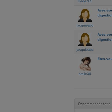
Dede765
Avez-vou
digestio
jacquieabc
Avez-vou
digestio
jacquieabc
Etes-vou
smile34
Recommander cette 