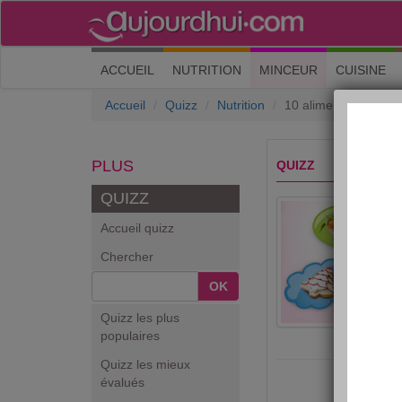
(current)
ACCUEIL
NUTRITION
MINCEUR
CUISINE
Accueil
Quizz
Nutrition
10 aliments de Noël q
PLUS
QUIZZ
QUIZZ
Accueil quizz
Chercher
OK
Quizz les plus
populaires
Quizz les mieux
évalués