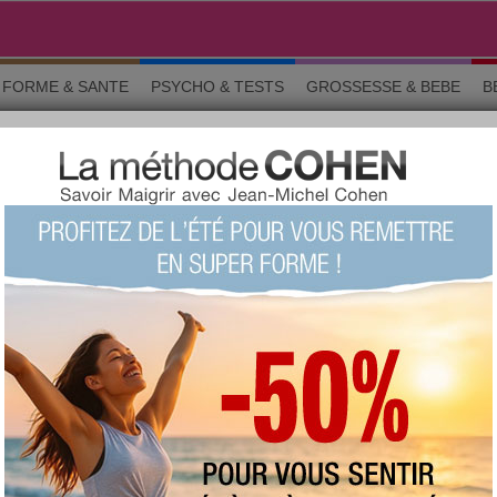
FORME & SANTE
PSYCHO & TESTS
GROSSESSE & BEBE
B
ui ne font pas grossir !
10 aliments de Noël qui ne font pas
grossir !?
+509
Note :
Le quizz du siècle !
(fait 18329
fois)
84 %
Score moyen :
Questions 1 sur 10