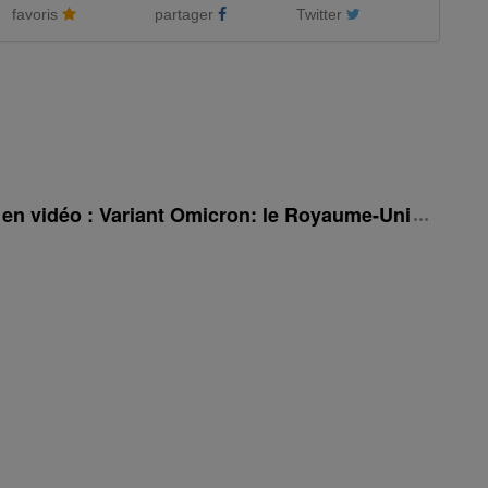
favoris
partager
Twitter
é en vidéo : Variant Omicron: le Royaume-Uni rehauss