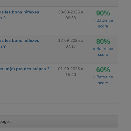
90%
s les bons réflexes
30-09-2025 à
n ?
06:33
»
Battre ce
score
80%
s les bons réflexes
12-09-2025 à
n ?
07:17
»
Battre ce
score
60%
s un(e) pro des crêpes ?
01-09-2025 à
15:40
»
Battre ce
score
page :