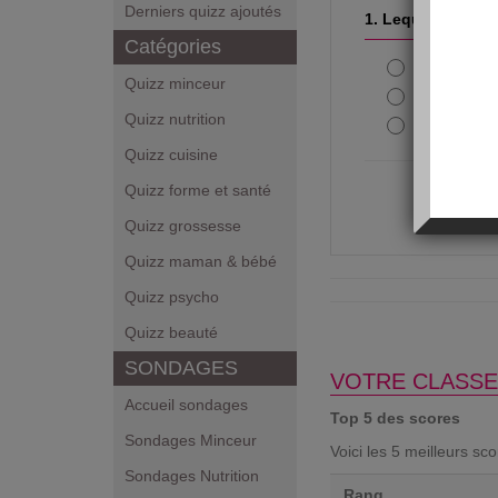
Derniers quizz ajoutés
1. Lequel de ces a
Catégories
Les huîtr
Quizz minceur
Le saumo
Quizz nutrition
Le foie gr
Quizz cuisine
Quizz forme et santé
Quizz grossesse
Quizz maman & bébé
Quizz psycho
Quizz beauté
SONDAGES
VOTRE CLASSE
Accueil sondages
Top 5 des scores
Sondages Minceur
Voici les 5 meilleurs sc
Sondages Nutrition
Rang