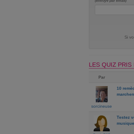
(envoyé par email)
Si v
LES QUIZ PRI
Par
10 remè
marchen
sorcineuse
Testez 
musiqu