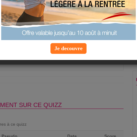
liments est riche en fer et faible en calories ?
es
n
as
Je decouvre
Question suivante »
MENT SUR CE QUIZZ
ores à ce quizz
Pseudo
Date
Score