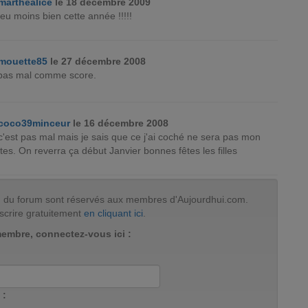
marthealice
le 18 décembre 2009
 peu moins bien cette année !!!!!
mouette85
le 27 décembre 2008
 pas mal comme score.
coco39minceur
le 16 décembre 2008
c'est pas mal mais je sais que ce j'ai coché ne sera pas mon
es. On reverra ça début Janvier bonnes fêtes les filles
tion du forum sont réservés aux membres d'Aujourdhui.com.
scrire gratuitement
en cliquant ici
.
membre, connectez-vous ici :
 :