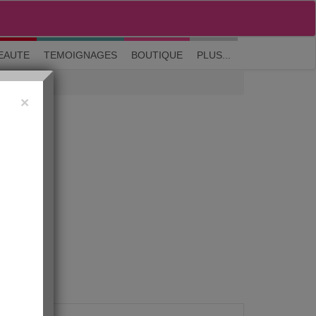
M'inscrire
|
Me connecter
|
? Visite guidée
EAUTE
TEMOIGNAGES
BOUTIQUE
PLUS...
×