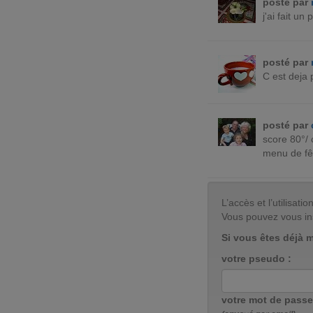
posté par
j'ai fait un
posté par
C est deja
posté par
score 80°/ 
menu de fêt
L’accès et l’utilisa
Vous pouvez vous in
Si vous êtes déjà 
votre pseudo :
votre mot de passe