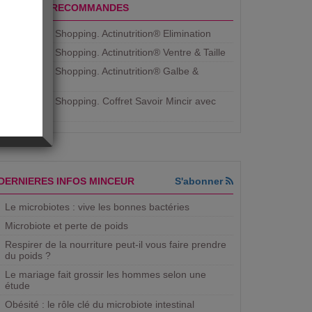
PRODUITS RECOMMANDES
Aujourdhui Shopping. Actinutrition® Elimination
Aujourdhui Shopping. Actinutrition® Ventre & Taille
Aujourdhui Shopping. Actinutrition® Galbe &
Courbe
Aujourdhui Shopping. ​Coffret Savoir Mincir avec
Jean
DERNIERES INFOS MINCEUR
S'abonner
Le microbiotes : vive les bonnes bactéries
Microbiote et perte de poids
Respirer de la nourriture peut-il vous faire prendre
du poids ?
Le mariage fait grossir les hommes selon une
étude
Obésité : le rôle clé du microbiote intestinal