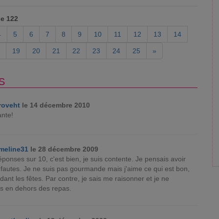
de 122
4
5
6
7
8
9
10
11
12
13
14
19
20
21
22
23
24
25
»
S
roveht
le 14 décembre 2010
nte!
meline31
le 28 décembre 2009
ponses sur 10, c'est bien, je suis contente. Je pensais avoir
e fautes. Je ne suis pas gourmande mais j'aime ce qui est bon,
dant les fêtes. Par contre, je sais me raisonner et je ne
as en dehors des repas.