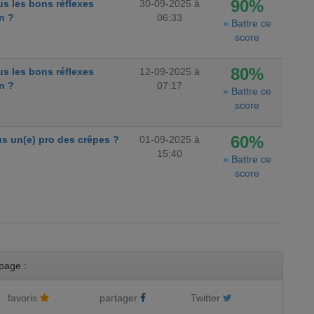
90%
s les bons réflexes
30-09-2025 à
n ?
06:33
»
Battre ce
score
80%
s les bons réflexes
12-09-2025 à
n ?
07:17
»
Battre ce
score
60%
s un(e) pro des crêpes ?
01-09-2025 à
15:40
»
Battre ce
score
page :
favoris
partager
Twitter