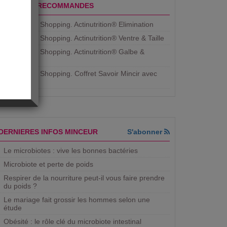
PRODUITS RECOMMANDES
Aujourdhui Shopping. Actinutrition® Elimination
Aujourdhui Shopping. Actinutrition® Ventre & Taille
Aujourdhui Shopping. Actinutrition® Galbe &
Courbe
Aujourdhui Shopping. ​Coffret Savoir Mincir avec
Jean
DERNIERES INFOS MINCEUR
S'abonner
Le microbiotes : vive les bonnes bactéries
Microbiote et perte de poids
Respirer de la nourriture peut-il vous faire prendre
du poids ?
Le mariage fait grossir les hommes selon une
étude
Obésité : le rôle clé du microbiote intestinal