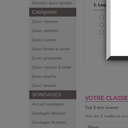
Derniers quizz ajoutés
1. Lequel de ces a
Catégories
Les huîtr
Quizz minceur
Le saumo
Quizz nutrition
Le foie gr
Quizz cuisine
Quizz forme et santé
Quizz grossesse
Quizz maman & bébé
Quizz psycho
Quizz beauté
SONDAGES
VOTRE CLASSE
Accueil sondages
Top 5 des scores
Sondages Minceur
Voici les 5 meilleurs sc
Sondages Nutrition
Rang