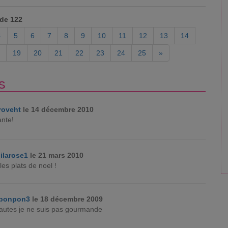
 de 122
4
5
6
7
8
9
10
11
12
13
14
19
20
21
22
23
24
25
»
S
roveht
le 14 décembre 2010
nte!
lilarose1
le 21 mars 2010
les plats de noel !
ponpon3
le 18 décembre 2009
fautes je ne suis pas gourmande