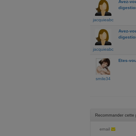
Avez-vou
digestio
jacquieabc
Avez-vou
digestio
jacquieabc
Etes-vou
smile34
Recommander cette 
email