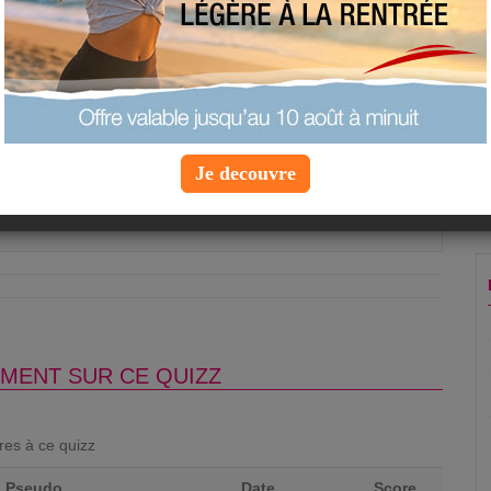
liments est riche en fer et faible en calories ?
es
n
as
Je decouvre
Question suivante »
MENT SUR CE QUIZZ
ores à ce quizz
Pseudo
Date
Score