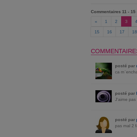
Commentaires 11 - 15
«
1
2
3
15
16
17
18
COMMENTAIRE
posté par
ca m`encha
posté par
J'aime pas 
posté par
pas mal 2 