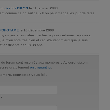
bjb872302110713
le 11 janvier 2009
sent comme ca on sait ceux k on peut mange les jour de fetes
POPOTAME
le 16 décembre 2008
oyais pas aussi calée. J'ai hésité pour certaines réponses.
 je m'en sors très bien et ceci d'autant mieux que je suis
et abstinente depuis 38 ans.
tion du forum sont réservés aux membres d'Aujourdhui.com.
scrire gratuitement
en cliquant ici
.
membre, connectez-vous ici :
 :