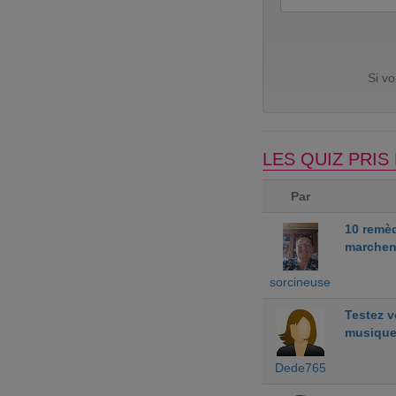
Si v
LES QUIZ PRI
Par
10 remè
marchen
sorcineuse
Testez 
musiqu
Dede765