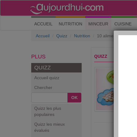
(current)
ACCUEIL
NUTRITION
MINCEUR
CUISINE
Accueil
Quizz
Nutrition
10 aliments de Noël q
PLUS
QUIZZ
QUIZZ
Accueil quizz
Chercher
OK
Quizz les plus
populaires
Quizz les mieux
évalués