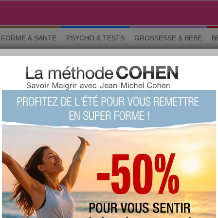
FORME & SANTE
PSYCHO & TESTS
GROSSESSE & BEBE
B
ui ne font pas grossir !
10 aliments de Noël qui ne font pas
grossir !?
+509
Note :
Le quizz du siècle !
(fait 18329
fois)
84 %
Score moyen :
Questions 1 sur 10