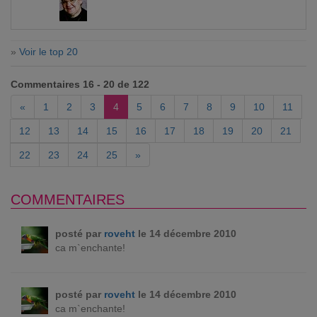
»
Voir le top 20
Commentaires 16 - 20 de 122
«
1
2
3
4
5
6
7
8
9
10
11
12
13
14
15
16
17
18
19
20
21
22
23
24
25
»
COMMENTAIRES
posté par
roveht
le 14 décembre 2010
ca m`enchante!
posté par
roveht
le 14 décembre 2010
ca m`enchante!