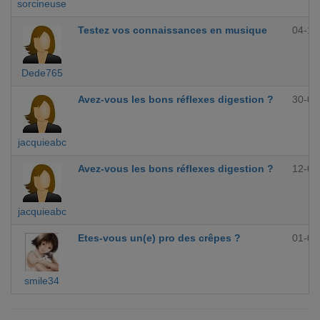
sorcineuse
Testez vos connaissances en musique
04-10
Dede765
Avez-vous les bons réflexes digestion ?
30-09
jacquieabc
Avez-vous les bons réflexes digestion ?
12-09
jacquieabc
Etes-vous un(e) pro des crêpes ?
01-09
smile34