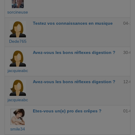
sorcineuse
Testez vos connaissances en musique
04-10
Dede765
Avez-vous les bons réflexes digestion ?
30-09
jacquieabc
Avez-vous les bons réflexes digestion ?
12-09
jacquieabc
Etes-vous un(e) pro des crêpes ?
01-09
smile34