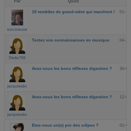
Par
Quizz
10 remèdes de grand-mère qui marchent !
01-12
sorcineuse
Testez vos connaissances en musique
04-10
Dede765
Avez-vous les bons réflexes digestion ?
30-09
jacquieabc
Avez-vous les bons réflexes digestion ?
12-09
jacquieabc
Etes-vous un(e) pro des crêpes ?
01-09