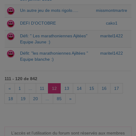
Un autre jeu de mots rigolo.....
missmontmartre
DEFI D'OCTOBRE
cako1
Défi: " Les marathoniennes Ajitées"
maritel1422
Equipe Jaune :)
Défit: "les marathoniennes Ajiltées "
maritel1422
Equipe blanche :)
111 - 120 de 842
«
1
...
11
12
13
14
15
16
17
18
19
20
...
85
»
L’accès et l’utilisation du forum sont réservés aux membres