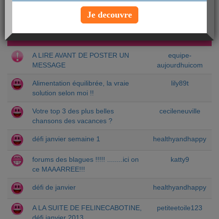
Je decouvre
DERNIERS SUJETS
auteur
A LIRE AVANT DE POSTER UN
equipe-
MESSAGE
aujourdhuicom
Alimentation équilibrée, la vraie
lily89t
solution selon moi !!
Votre top 3 des plus belles
cecileneuville
chansons des vacances ?
défi janvier semaine 1
healthyandhappy
forums des blagues !!!!! ........ici on
katty9
ce MAAARREE!!!
défi de janvier
healthyandhappy
A LA SUITE DE FELINECABOTINE,
petiteetoile123
défi janvier 2013