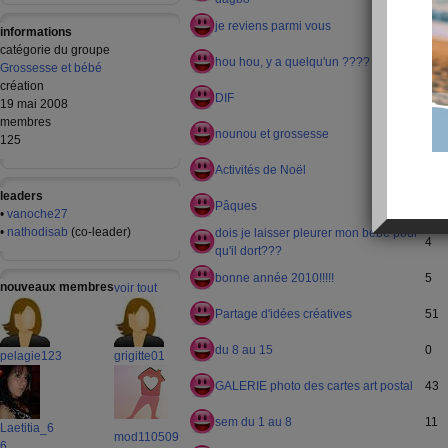
je reviens parmi vous
4
informations
catégorie du groupe
hou hou, y a quelqu'un ????
15
Grossesse et bébé
création
DIF
21
19 mai 2008
membres
nounou et grossesse
6
125
Activités de Noël
2
leaders
Pâques
2
•
vanoche27
•
nathodisab
(co-leader)
dois je laisser pleurer mon bébé pour
4
qu'il dort???
bonne année 2010!!!!!
5
nouveaux membres
voir tout
Partage d'idées créatives
51
du 8 au 15
0
pelagie123
grigitte01
GALERIE photo des cartes art postal
43
sem du 1 au 8
11
Laetitia_6
mod110509
6