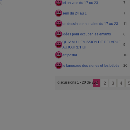
ici on vote du 17 au 23
7
sem du 24 au 1
7
un dessin par semaine,du 17 au 23
11
idées pour occuper les enfants
6
QUI A VU L'EMISSION DE DELARUE
9
AUJOURD'HUI
art postal
10
le language des signes et les bébés
20
discussions 1 - 20 de 252
1
2
3
4