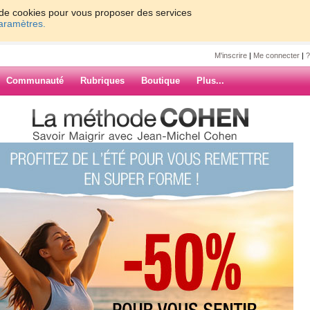
on de cookies pour vous proposer des services
paramètres.
M'inscrire
|
Me connecter
|
?
Communauté
Rubriques
Boutique
Plus...
es supers nounous!
ous!
5
6
7
8
9
..
13
l
dernier message
sages
08-10-2014 à 21:40
grigitte01