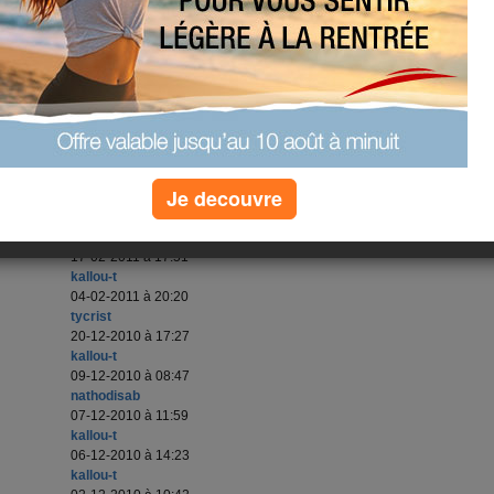
25-11-2013 à 06:48
roumanie
13-06-2013 à 22:47
tycrist
13-06-2013 à 22:40
tycrist
15-03-2012 à 12:10
Laetitia_66
29-12-2011 à 20:14
Je decouvre
kallou-t
27-04-2011 à 14:18
sariaka1
17-02-2011 à 17:51
kallou-t
04-02-2011 à 20:20
tycrist
20-12-2010 à 17:27
kallou-t
09-12-2010 à 08:47
nathodisab
07-12-2010 à 11:59
kallou-t
06-12-2010 à 14:23
kallou-t