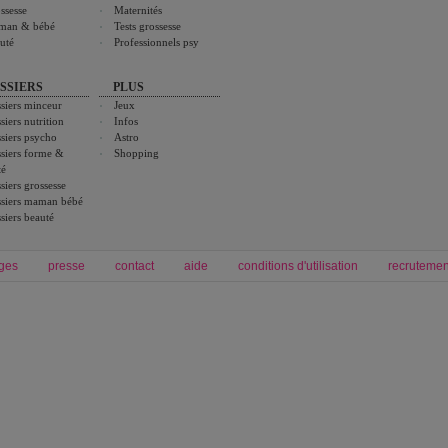
ssesse
Maternités
man & bébé
Tests grossesse
uté
Professionnels psy
SSIERS
PLUS
siers minceur
Jeux
siers nutrition
Infos
siers psycho
Astro
siers forme &
Shopping
té
siers grossesse
siers maman bébé
siers beauté
ges
presse
contact
aide
conditions d'utilisation
recrutemen
Forum grossesse et bébé
Forum psychologie
envie de bébé et de devenir maman
culture générale et intélligence
être enceinte et bien vivre sa grossesse
développement personnel et spiritua
accouchement et naissance de bébé
couple et sexualité
autour de bébé
emploi et carrière
problèmes médicaux
famille et enfant