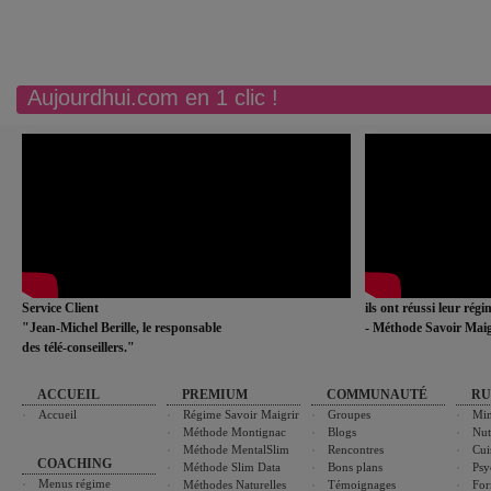
Aujourdhui.com en 1 clic !
Service Client
ils ont réussi leur rég
"Jean-Michel Berille, le responsable
- Méthode Savoir Maig
des télé-conseillers."
ACCUEIL
PREMIUM
COMMUNAUTÉ
RU
Accueil
Régime Savoir Maigrir
Groupes
Min
Méthode Montignac
Blogs
Nut
Méthode MentalSlim
Rencontres
Cui
COACHING
Méthode Slim Data
Bons plans
Psy
Menus régime
Méthodes Naturelles
Témoignages
For