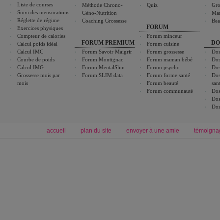
Liste de courses
Méthode Chrono-
Quiz
Gro
Suivi des mensurations
Géno-Nutrition
Ma
Réglette de régime
Coaching Grossesse
Bea
FORUM
Exercices physiques
Compteur de calories
Forum minceur
FORUM PREMIUM
DO
Calcul poids idéal
Forum cuisine
Calcul IMC
Forum Savoir Maigrir
Forum grossesse
Dos
Courbe de poids
Forum Montignac
Forum maman bébé
Dos
Calcul IMG
Forum MentalSlim
Forum psycho
Dos
Grossesse mois par
Forum SLIM data
Forum forme santé
Dos
mois
Forum beauté
san
Forum communauté
Dos
Dos
Dos
accueil
plan du site
envoyer à une amie
témoigna
Forum minceur
Forum cuisine
Commencer un régime
cuisines régionales
Régime et perte de poids
cuisines du monde
Alimentation équilibrée et nutrition
boissons, vins et cocktails
Soins esthétiques
astuces et bons plans
Excercices physiques et fitness
abécédaire culinaire