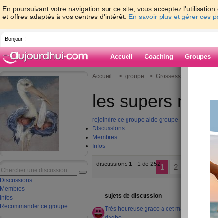
En poursuivant votre navigation sur ce site, vous acceptez l'utilisati
et offres adaptés à vos centres d'intérêt.
En savoir plus et gérer ces 
Bonjour !
Accueil
Coaching
Groupes
Accueil
>
groupe
>
Grossesse et bébé
> l
les supers noun
rejoindre ce groupe
aide groupe
Discussions
Membres
Infos
discussions 1 - 1 de 252
1
2
3
4
Discussions
Membres
tota
sujets de discussion
Infos
mes
Recommander ce groupe
Très heureuse grace a cet marabout
0
dagbo