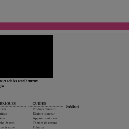
ime et cela les rend heureux
rir
BRIQUES
GUIDES
Publicité
ceur
Produits minceur
rition
Régime minceur
sine
Appareils minceur
cho & tests
Thèmes de cuisine
me & santé
Prénoms