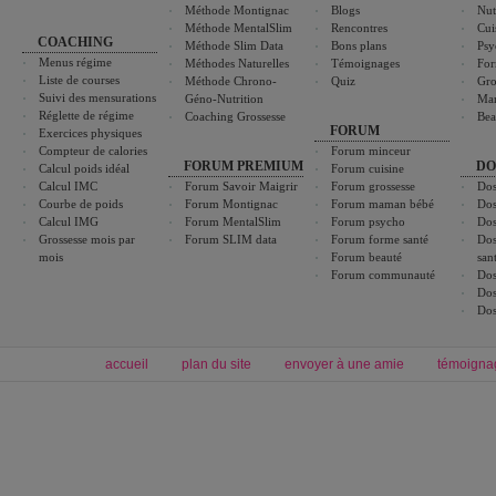
Méthode Montignac
Blogs
Nut
Méthode MentalSlim
Rencontres
Cui
COACHING
Méthode Slim Data
Bons plans
Psy
Menus régime
Méthodes Naturelles
Témoignages
For
Liste de courses
Méthode Chrono-
Quiz
Gro
Suivi des mensurations
Géno-Nutrition
Ma
Réglette de régime
Coaching Grossesse
Bea
FORUM
Exercices physiques
Compteur de calories
Forum minceur
FORUM PREMIUM
DO
Calcul poids idéal
Forum cuisine
Calcul IMC
Forum Savoir Maigrir
Forum grossesse
Dos
Courbe de poids
Forum Montignac
Forum maman bébé
Dos
Calcul IMG
Forum MentalSlim
Forum psycho
Dos
Grossesse mois par
Forum SLIM data
Forum forme santé
Dos
mois
Forum beauté
san
Forum communauté
Dos
Dos
Dos
accueil
plan du site
envoyer à une amie
témoigna
Forum minceur
Forum cuisine
Commencer un régime
cuisines régionales
Régime et perte de poids
cuisines du monde
Alimentation équilibrée et nutrition
boissons, vins et cocktails
Soins esthétiques
astuces et bons plans