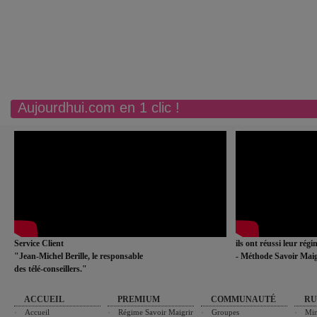
Aujourdhui.com en 1 clic !
Service Client
ils ont réussi leur rég
"Jean-Michel Berille, le responsable
- Méthode Savoir Maig
des télé-conseillers."
ACCUEIL
PREMIUM
COMMUNAUTÉ
RU
Accueil
Régime Savoir Maigrir
Groupes
Min