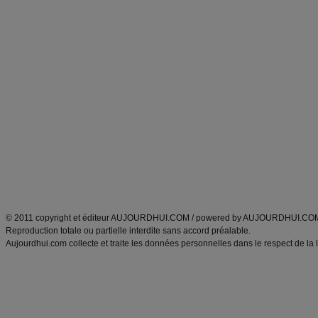
Excercices physiques et fitness
abécédaire culinaire
Minceur
Recette cuisine
blog régime
recette facile
calcul imc
recettes verrines
dossier régime
Recette wok
exercices physiques
Recette poulet
produits minceur
Cuisine italienne
Tags
:
ventre plat
|
imc
|
maigrir des fesses
|
abdominaux
|
maigrir des hanches
|
maigri
Atkins
|
régime maigrir
|
régime mayo
|
régime protéiné
|
régime minceur
|
surcharge pon
Découvrez aussi
:
blog
Fabrice Boutain
|
index des blogs
|
dictionnaire des prénoms
|
e
ANXA Partenaires
:
Recette
de cuisine |
Recette cuisine
|
© 2011 copyright et éditeur AUJOURDHUI.COM / powered by AUJOURDHUI.CO
Reproduction totale ou partielle interdite sans accord préalable.
Aujourdhui.com collecte et traite les données personnelles dans le respect de la 