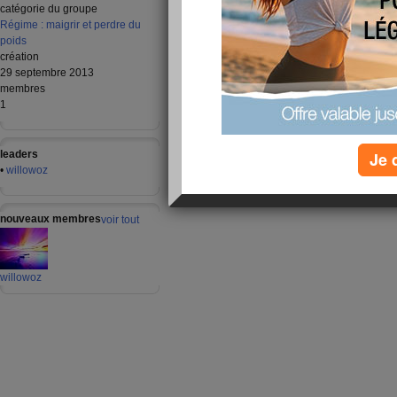
catégorie du groupe
Régime : maigrir et perdre du
poids
création
29 septembre 2013
membres
1
leaders
Je 
•
willowoz
nouveaux membres
voir tout
willowoz