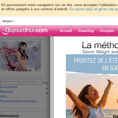
En poursuivant votre navigation sur ce site, vous acceptez l'utilisati
et offres adaptés à vos centres d'intérêt.
En savoir plus et gérer ces 
Bonjour !
Accueil
Coaching
Groupes
Accueil
>
groupe
>
Régime : maigrir et per
perte de poids sans prise de tête
Rentrée 2020 pe
poids sans prise
rejoindre ce groupe
aide groupe
Discussions
Discussions
Membres
Membres
Infos
Infos
Recommander ce groupe
informations