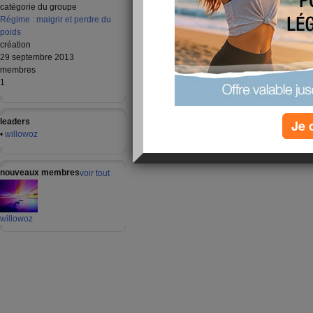
catégorie du groupe
Régime : maigrir et perdre du
poids
création
29 septembre 2013
membres
1
leaders
Je 
•
willowoz
nouveaux membres
voir tout
willowoz