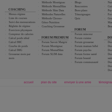
Méthode Montignac
Blogs
Nut
Méthode MentalSlim
Rencontres
Cui
COACHING
Méthode Slim Data
Bons plans
Psy
Menus régime
Méthodes Naturelles
Témoignages
For
Liste de courses
Méthode Chrono-
Quiz
Gro
Suivi des mensurations
Géno-Nutrition
Ma
Réglette de régime
Coaching Grossesse
Bea
FORUM
Exercices physiques
Compteur de calories
Forum minceur
FORUM PREMIUM
DO
Calcul poids idéal
Forum cuisine
Calcul IMC
Forum Savoir Maigrir
Forum grossesse
Dos
Courbe de poids
Forum Montignac
Forum maman bébé
Dos
Calcul IMG
Forum MentalSlim
Forum psycho
Dos
Grossesse mois par
Forum SLIM data
Forum forme santé
Dos
mois
Forum beauté
san
Forum communauté
Dos
Dos
Dos
accueil
plan du site
envoyer à une amie
témoigna
Forum minceur
Forum cuisine
Commencer un régime
cuisines régionales
Régime et perte de poids
cuisines du monde
Alimentation équilibrée et nutrition
boissons, vins et cocktails
Soins esthétiques
astuces et bons plans