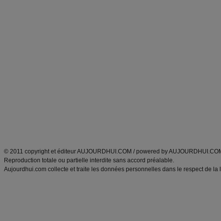
Excercices physiques et fitness
abécédaire culinaire
Minceur
Recette cuisine
blog régime
recette facile
calcul imc
recettes verrines
dossier régime
Recette wok
exercices physiques
Recette poulet
produits minceur
Cuisine italienne
Tags
:
ventre plat
|
imc
|
maigrir des fesses
|
abdominaux
|
maigrir des hanches
|
maigri
Atkins
|
régime maigrir
|
régime mayo
|
régime protéiné
|
régime minceur
|
surcharge pon
Découvrez aussi
:
blog
Fabrice Boutain
|
index des blogs
|
dictionnaire des prénoms
|
e
ANXA Partenaires
:
Recette
de cuisine |
Recette cuisine
|
© 2011 copyright et éditeur AUJOURDHUI.COM / powered by AUJOURDHUI.CO
Reproduction totale ou partielle interdite sans accord préalable.
Aujourdhui.com collecte et traite les données personnelles dans le respect de la 