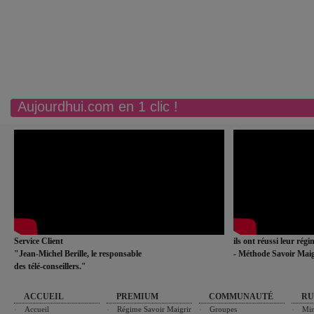
Aujourdhui.com en 1 clic !
Service Client
ils ont réussi leur rég
"Jean-Michel Berille, le responsable
- Méthode Savoir Maig
des télé-conseillers."
ACCUEIL
PREMIUM
COMMUNAUTÉ
RU
Accueil
Régime Savoir Maigrir
Groupes
Min