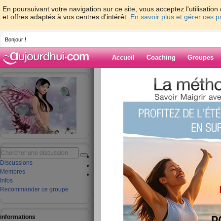
En poursuivant votre navigation sur ce site, vous acceptez l'utilisati
et offres adaptés à vos centres d'intérêt.
En savoir plus et gérer ces 
Bonjour !
Accueil
Coaching
Groupes
Accueil
>
groupe
>
Régime : maigrir et per
perte de poids sans prise de tête
Rentrée 2020 pe
poids sans prise
rejoindre ce groupe
aide groupe
Discussions
Discussions
Membres
Membres
Infos
Infos
Recommander ce groupe
informations