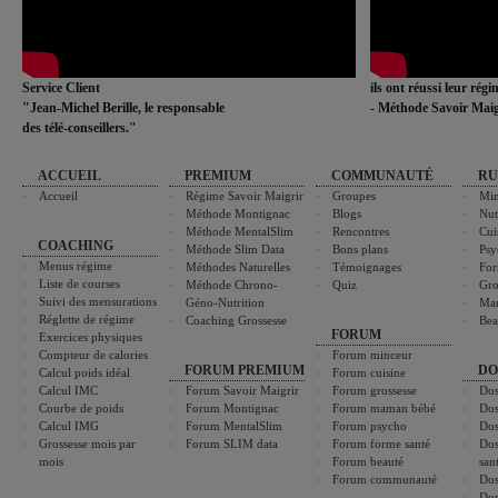
Service Client
ils ont réussi leur rég
"Jean-Michel Berille, le responsable
- Méthode Savoir Maig
des télé-conseillers."
ACCUEIL
PREMIUM
COMMUNAUTÉ
RU
Accueil
Régime Savoir Maigrir
Groupes
Min
Méthode Montignac
Blogs
Nut
Méthode MentalSlim
Rencontres
Cui
COACHING
Méthode Slim Data
Bons plans
Psy
Menus régime
Méthodes Naturelles
Témoignages
For
Liste de courses
Méthode Chrono-
Quiz
Gro
Suivi des mensurations
Géno-Nutrition
Ma
Réglette de régime
Coaching Grossesse
Bea
FORUM
Exercices physiques
Compteur de calories
Forum minceur
FORUM PREMIUM
DO
Calcul poids idéal
Forum cuisine
Calcul IMC
Forum Savoir Maigrir
Forum grossesse
Dos
Courbe de poids
Forum Montignac
Forum maman bébé
Dos
Calcul IMG
Forum MentalSlim
Forum psycho
Dos
Grossesse mois par
Forum SLIM data
Forum forme santé
Dos
mois
Forum beauté
san
Forum communauté
Dos
Dos