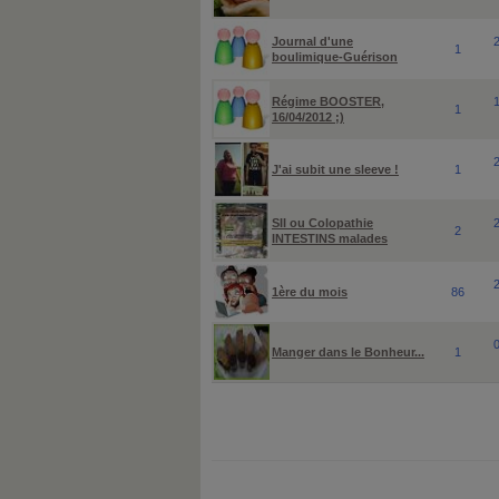
Journal d'une
1
boulimique-Guérison
Régime BOOSTER,
1
16/04/2012 ;)
J'ai subit une sleeve !
1
SII ou Colopathie
2
INTESTINS malades
1ère du mois
86
Manger dans le Bonheur...
1