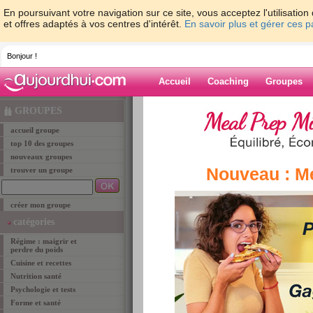
En poursuivant votre navigation sur ce site, vous acceptez l'utilisati
et offres adaptés à vos centres d'intérêt.
En savoir plus et gérer ces 
Bonjour !
Accueil
Coaching
Groupes
Accueil
>
groupe
> Nutrition santé
GROUPES
accueil groupe
groupe
top 10 des groupes
nouveaux groupes
Nouveau : M
trouver un groupe
Nutrition santé
créer mon groupe
Dans les groupes de cette catégorie, vous allez
catégories
l’alimentation santé, des personnes qui s'interro
Régime : maigrir et
leurs assiettes. Vous pourrez ainsi instruire e
perdre du poids
partageant vos expériences, vous pourrez aider l
Cuisine et recettes
faciliter votre bien être. Bien manger, c'est la ba
Nutrition santé
Psychologie et tests
Forme et santé
pour rechercher un groupe ou un sujet particuli