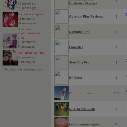
1
Customer Reviews
23 membres
90 messages
les bonnes copines
Quietum Plus Reviews
1
21 membres
84 messages
doyennes :
Nervogen Pro
1
supermamies de
choc
25 membres
7 messages
Lion HRT
1
les mamies sympas
50 membres
5 messages
Steel Bite Pro
1
tous les nouveaux groupes
BP Zone
1
Chrono-nutrition
263
DETOX MINCEUR
1
Les quinquaveggies
49