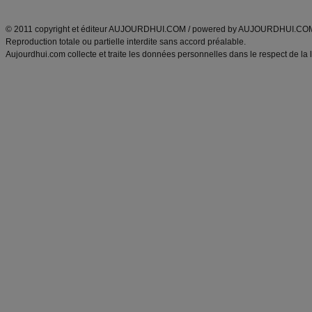
ANXA Partenaires
:
Recette
de cuisine |
Recette cuisine
|
© 2011 copyright et éditeur AUJOURDHUI.COM / powered by AUJOURDHUI.CO
Reproduction totale ou partielle interdite sans accord préalable.
Aujourdhui.com collecte et traite les données personnelles dans le respect de la 