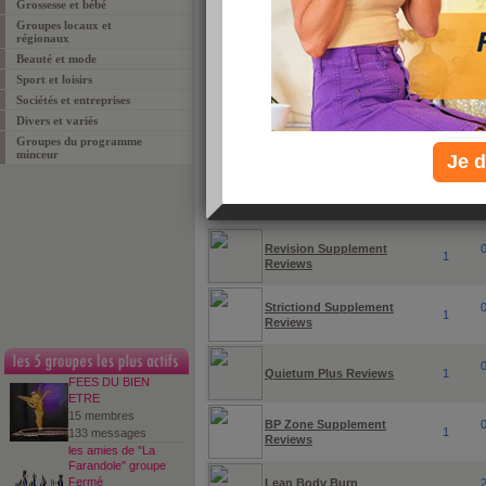
Grossesse et bébé
Groupes locaux et
régionaux
Beauté et mode
Sport et loisirs
Sociétés et entreprises
Divers et variés
Groupes du programme
groupes
membres
minceur
Je d
Alimentation Saine
1
Revision Supplement
1
Reviews
Strictiond Supplement
1
Reviews
Quietum Plus Reviews
1
FEES DU BIEN
ETRE
15 membres
BP Zone Supplement
1
133 messages
Reviews
les amies de "La
Farandole" groupe
Fermé
Lean Body Burn